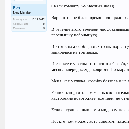
Сняли комнату 8-9 месяцев назад.
Evo
New Member
Вариантов не было, время подпирало, жи
Регистрация:
19.12.2012
Сообщения:
8
В течение этого времени нас доканывали
Симпатии:
0
передышку небольшую).
В итоге, нам сообщают, что мы воры и у
запиралась на три замка.
И это все с учетом того что мы без в/п,
месяца вперед всегда вовремя. Но мараз
Меня, как мужика, хозяйка боялась и не
Решив испортить нам жизнь окончательно
настроение новогоднее, все таки, не отн
Если ситуация админам и модерам покаж
Но, кто чем может, хоть советом, помо