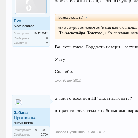
боится сложных слов, ее это в ступор в
Iguana сказал(а):
↑
Evo
New Member
если ситуация патовая (а она именно такая, 
Пл.Александра Невского.
, ибо, вариант, ко
Регистрация:
19.12.2012
Сообщения:
8
Симпатии:
0
Во, есть такое. Гордость наверн... засу
Учту.
Спасибо.
Evo
,
20 дек 2012
а чой то всех под НГ стали выгонять?
вторая типовая тема с небольшими вари
Забава
Путятишна
лихой ветер
Регистрация:
09.11.2007
Забава Путятишна
,
20 дек 2012
Сообщения:
6.760