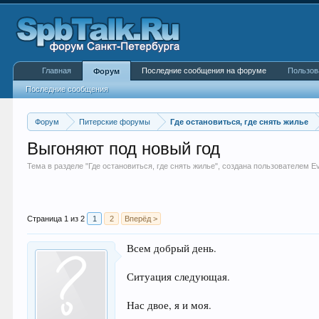
Главная
Последние сообщения на форуме
Пользов
Форум
Последние сообщения
Форум
Питерские форумы
Где остановиться, где снять жилье
Выгоняют под новый год
Тема в разделе "
Где остановиться, где снять жилье
", создана пользователем
E
Страница 1 из 2
1
2
Вперёд >
Всем добрый день.
Ситуация следующая.
Нас двое, я и моя.