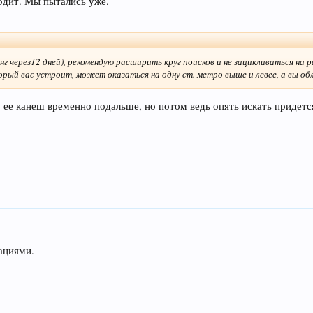
водит. Мы пытались уже.
нг через12 дней), рекомендую расширить круг поисков и не зацикливаться на 
торый вас устроит, может оказаться на одну ст. метро выше и левее, а вы о
ну ее канеш временно подальше, но потом ведь опять искать придетс
ациями.