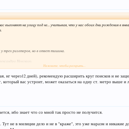
с выгоняют на улицу под нг... учитывая, что у нас обоих дни рождения в янв
т.
 у трех риэлтеров, но в ответ тишина.
Александра Невского.
Нажмите, чтобы раскрыть...
кв.) с
адекватными
людьми, можно с котом (можно даже с невоспитанным по
ая, нг через12 дней), рекомендую расширить круг поисков и не зац
ная (по возможности).
нт, который вас устроит, может оказаться на одну ст. метро выше и 
ается, ибо знает что со мной так просто не получится.
. Тут не в милиции дело и не в "краже", это уже маразм и никакие 