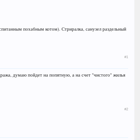
спитанным похабным котом). Стриралка, санузел раздельный
#1
ража, думаю пойдет на попятную, а на счет "чистого" жилья
#2