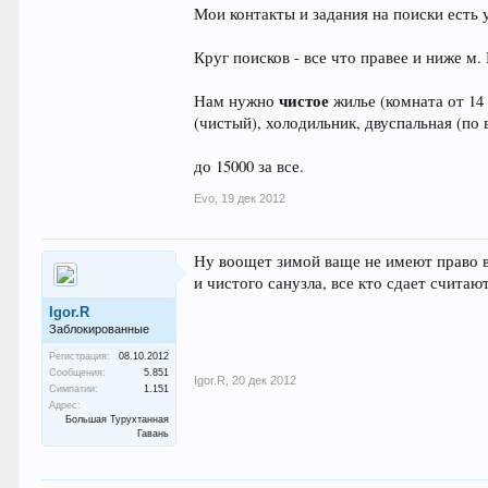
Мои контакты и задания на поиски есть у
Круг поисков - все что правее и ниже м.
чистое
Нам нужно
жилье (комната от 14 
(чистый), холодильник, двуспальная (по
до 15000 за все.
Evo
,
19 дек 2012
Ну воощет зимой ваще не имеют право вы
и чистого санузла, все кто сдает считаю
Igor.R
Заблокированные
Регистрация:
08.10.2012
Сообщения:
5.851
Igor.R
,
20 дек 2012
Симпатии:
1.151
Адрес:
Большая Турухтанная
Гавань