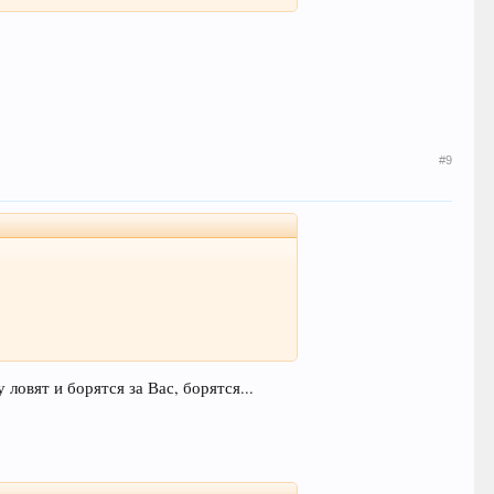
#9
ловят и борятся за Вас, борятся...