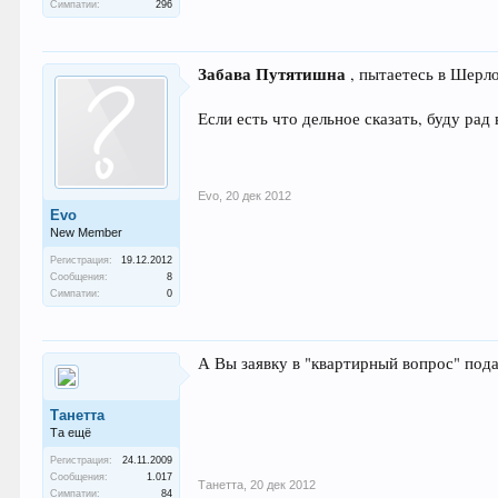
Симпатии:
296
Забава Путятишна
, пытаетесь в Шерл
Если есть что дельное сказать, буду рад
Evo
,
20 дек 2012
Evo
New Member
Регистрация:
19.12.2012
Сообщения:
8
Симпатии:
0
А Вы заявку в "квартирный вопрос" пода
Танетта
Та ещё
Регистрация:
24.11.2009
Сообщения:
1.017
Танетта
,
20 дек 2012
Симпатии:
84