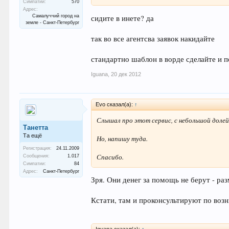
Симпатии:
570
Адрес:
сидите в инете? да
Самалуччий город на
земле - Санкт-Петербург
так во все агентсва заявок накидайте
стандартно шаблон в ворде сделайте и п
Iguana
,
20 дек 2012
Evo сказал(а):
↑
Слышал про этот сервис, с небольшой долей
Танетта
Та ещё
Но, напишу туда.
Регистрация:
24.11.2009
Спасибо.
Сообщения:
1.017
Симпатии:
84
Адрес:
Санкт-Петербург
Зря. Они денег за помощь не берут - раз
Кстати, там и проконсультируют по воз
Iguana сказал(а):
↑