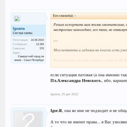
Evo сказал(а):
↑
Решив испортить нам жизнь окончательно, на
Iguana
настроение новогоднее, все таки, не отниму
Сестра santы.
.....
Регистрация:
24.08.2010
Сообщения:
13.283
Симпатии:
570
Мои контакты и задания на поиски есть уже
Адрес:
Самалуччий город на
Круг поисков - все что правее и ниже м. Пл.
земле - Санкт-Петербург
Нам нужно
чистое
жилье (комната от 14 м. 
если ситуация патовая (а она именно так
раздельный (чистый), холодильник, двуспаль
Пл.Александра Невского.
, ибо, вариа
до 15000 за все.
Iguana
,
20 дек 2012
Igor.R
, она ко мне не подходит и не общ
А то что не имеют права... я Вас умоляю