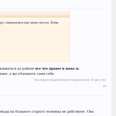
аре, становится еще менее весело. Хотя
хабным котом). Стриралка, санузел
все что правее и ниже м.
икливаться на районе
левее, а вы обломаете сами себя
Последнее редактирование модератором:
20 дек 2012
#3
доводы на больного старого человека не действуют. Она