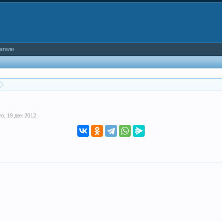
атели
vo
,
19 дек 2012
.