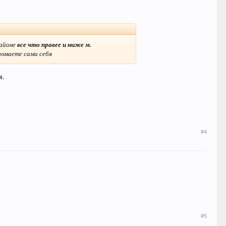
районе
все что правее и ниже м.
бломаете сами себя
я.
#4
#5