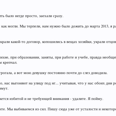
ть было негде просто, заехали сразу.
 как могли. Мы терпели, нам нужно было дожить до марта 2013, я р
крали какой-то договор, копошились в вещах хозяйки, украли отцов
 тихие, при образовании, заняты, при работе и учебе, правда необщи
м крепчал.
 трогала, а вот мою девушку постоянно почти до слез доводила.
, нас выгоняют на улицу под нг... учитывая, что у нас обоих дни р
имут.
ется избитой и не требующей внимания - удалите. Я пойму.
гите. Мы выбиваемся из сил. Пишу сюда уже от усталости и некотор