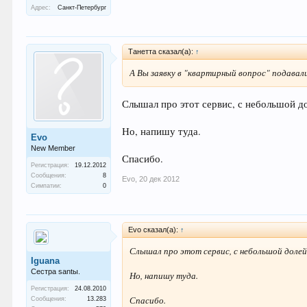
Адрес:
Санкт-Петербург
Танетта сказал(а):
↑
А Вы заявку в "квартирный вопрос" подавали
Слышал про этот сервис, с небольшой д
Но, напишу туда.
Evo
New Member
Спасибо.
Регистрация:
19.12.2012
Сообщения:
8
Evo
,
20 дек 2012
Симпатии:
0
Evo сказал(а):
↑
Слышал про этот сервис, с небольшой долей
Iguana
Сестра santы.
Но, напишу туда.
Регистрация:
24.08.2010
Спасибо.
Сообщения:
13.283