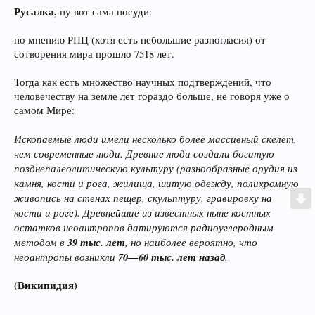
Русалка,
ну вот сама посуди:
по мнению РПЦ (хотя есть небольшие разногласия) от
сотворения мира прошло 7518 лет.
Тогда как есть множество научных подтверждений, что
человечеству на земле лет гораздо больше, не говоря уже о
самом Мире:
Ископаемые люди имели несколько более массивный скелет,
чем современные люди. Древние люди создали богатую
позднепалеолитическую культуру (разнообразные орудия из
камня, кости и рога, жилища, шитую одежду, полихромную
живопись на стенах пещер, скульптуру, гравировку на
кости и роге). Древнейшие из известных ныне костных
остатков неоантропов датируются радиоуглеродным
методом в
39 тыс. лет
, но наиболее вероятно, что
неоантропы возникли
70—60 тыс. лет назад
.
(Википидия)