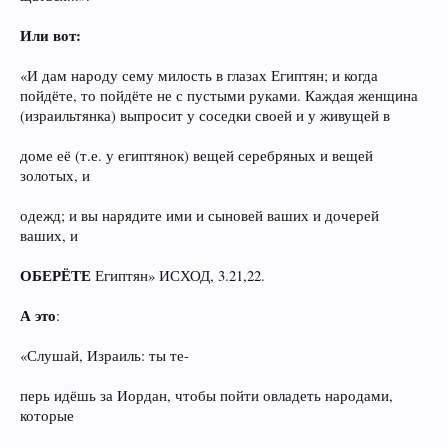
Или вот:
«И дам народу сему милость в глазах Египтян; и когда
пойдёте, то пойдёте не с пустыми руками. Каждая женщина
(израильтянка) выпросит у соседки своей и у живущей в
доме её (т.е. у египтянок) вещей серебряных и вещей
золотых, и
одежд; и вы нарядите ими и сыновей ваших и дочерей
ваших, и
ОБЕРЁТЕ
Египтян» ИСХОД, 3.21,22.
А это
:
«Слушай, Израиль: ты те-
перь идёшь за Иордан, чтобы пойти овладеть народами,
которые