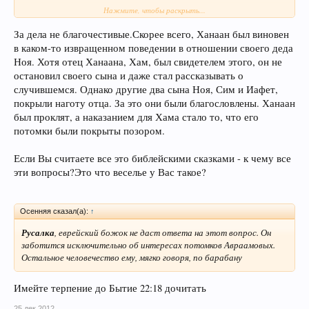
Нажмите, чтобы раскрыть...
Русалка, милая, неужели Вы и в самом деле верите в эти
библейские сказки?
За дела не благочестивые.Скорее всего, Ханаан был виновен
в каком-то извращенном поведении в отношении своего деда
Ноя. Хотя отец Ханаана, Хам, был свидетелем этого, он не
остановил своего сына и даже стал рассказывать о
случившемся. Однако другие два сына Ноя, Сим и Иафет,
покрыли наготу отца. За это они были благословлены. Ханаан
был проклят, а наказанием для Хама стало то, что его
потомки были покрыты позором.
Если Вы считаете все это библейскими сказками - к чему все
эти вопросы?Это что веселье у Вас такое?
Осенняя сказал(а):
↑
Русалка
, еврейский божок не даст ответа на этот вопрос. Он
заботится исключительно об интересах потомков Авраамовых.
Остальное человечество ему, мягко говоря, по барабану
Имейте терпение до Бытие 22:18 дочитать
25 дек 2012