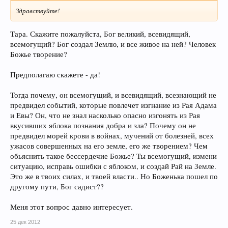
Здравствуйте!
Тара. Скажите пожалуйста, Бог великий, всевидящий,
всемогущий? Бог создал Землю, и все живое на ней? Человек
Божье творение?
Предполагаю скажете - да!
Тогда почему, он всемогущий, и всевидящий, всезнающий не
предвидел событий, которые повлечет изгнание из Рая Адама
и Евы? Он, что не знал насколько опасно изгонять из Рая
вкусивших яблока познания добра и зла? Почему он не
предвидел морей крови в войнах, мучений от болезней, всех
ужасов совершенных на его земле, его же творением? Чем
обьяснить такое бессердечие Божье? Ты всемогущий, измени
ситуацию, исправь ошибки с яблоком, и создай Рай на Земле.
Это же в твоих силах, и твоей власти.. Но Боженька пошел по
другому пути, Бог садист??
Меня этот вопрос давно интересует.
25 дек 2012