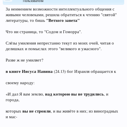
Пользователи
За неимением возможности интеллектуального общения с
живыми человеками, решила обратиться к чтению "святой"
"Ветхого завета"
литературы, то бишь
Что ни страница, то "Содом и Гоморра".
Слёзы умиления непрестанно текут из моих очей, читая о
делишках и помыслах этого "великого и ужасного".
Разве ж не умиляет?
в книге Иисуса Навина
(24.13) бог Израиля обращается к
своему народу:
над которою вы не трудились
«И дал Я вам землю,
, и
города,
вы не строили
которых
, и вы живёте в них; из виноградных
и мас-