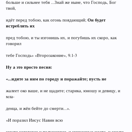
больше и сильнее тебя ...Знай же ныне, что Господь, Бог
твой,
Он будет
идёт перед тобою, как огонь поядающий;
истреблять их
пред тобою, и ты изгонишь их, и погубишь их скоро, как
говорил
тебе Господь» «Второзаконие», 9.1-3
Ну а это просто песня:
«...идите за ним по городу и поражайте; пусть не
жалеет око ваше, и не щадите; старика, юношу и девицу, и
мла-
денца, и жён бейте до смерти...».
«И поразил Иисус Навин всю
землю нагорную и полуденную, и низменные места, и землю