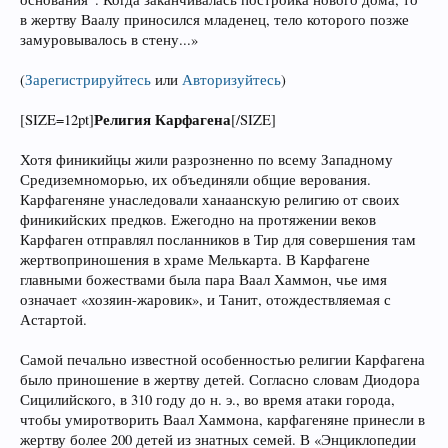
в жертву Ваалу приносился младенец, тело которого позже
замуровывалось в стену...»
(
Зарегистрируйтесь
или
Авторизуйтесь
)
Религия Карфагена
[SIZE=12pt]
[/SIZE]
Хотя финикийцы жили разрозненно по всему Западному
Средиземноморью, их объединяли общие верования.
Карфагеняне унаследовали ханаанскую религию от своих
финикийских предков. Ежегодно на протяжении веков
Карфаген отправлял посланников в Тир для совершения там
жертвоприношения в храме Мелькарта. В Карфагене
главными божествами была пара Ваал Хаммон, чье имя
означает «хозяин-жаровик», и Танит, отождествляемая с
Астартой.
Самой печально известной особенностью религии Карфагена
было приношение в жертву детей. Согласно словам Диодора
Сицилийского, в 310 году до н. э., во время атаки города,
чтобы умиротворить Ваал Хаммона, карфагеняне принесли в
жертву более 200 детей из знатных семей. В «Энциклопедии