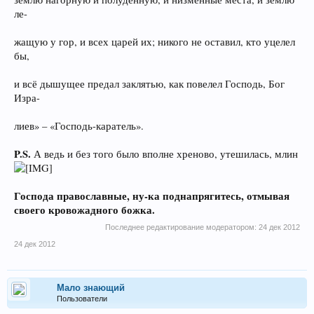
ле-
жащую у гор, и всех царей их; никого не оставил, кто уцелел
бы,
и всё дышущее предал заклятью, как повелел Господь, Бог
Изра-
лиев» – «Господь-каратель».
P.S.
А ведь и без того было вполне хреново, утешилась, млин
Господа православные, ну-ка поднапрягитесь, отмывая
своего кровожадного божка.
Последнее редактирование модератором:
24 дек 2012
24 дек 2012
Мало знающий
Пользователи