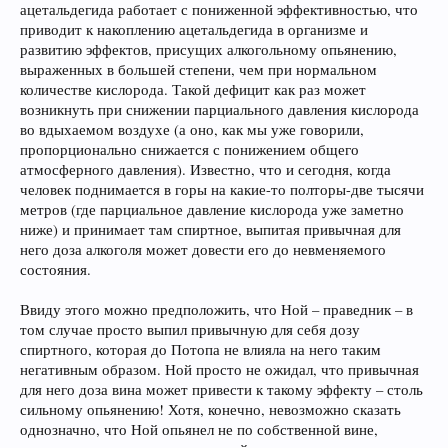
ацетальдегида работает с пониженной эффективностью, что
приводит к накоплению ацетальдегида в организме и
развитию эффектов, присущих алкогольному опьянению,
выраженных в большей степени, чем при нормальном
количестве кислорода. Такой дефицит как раз может
возникнуть при снижении парциального давления кислорода
во вдыхаемом воздухе (а оно, как мы уже говорили,
пропорционально снижается с понижением общего
атмосферного давления). Известно, что и сегодня, когда
человек поднимается в горы на какие-то полторы-две тысячи
метров (где парциальное давление кислорода уже заметно
ниже) и принимает там спиртное, выпитая привычная для
него доза алкоголя может довести его до невменяемого
состояния.
Ввиду этого можно предположить, что Ной – праведник – в
том случае просто выпил привычную для себя дозу
спиртного, которая до Потопа не влияла на него таким
негативным образом. Ной просто не ожидал, что привычная
для него доза вина может привести к такому эффекту – столь
сильному опьянению! Хотя, конечно, невозможно сказать
однозначно, что Ной опьянел не по собственной вине,