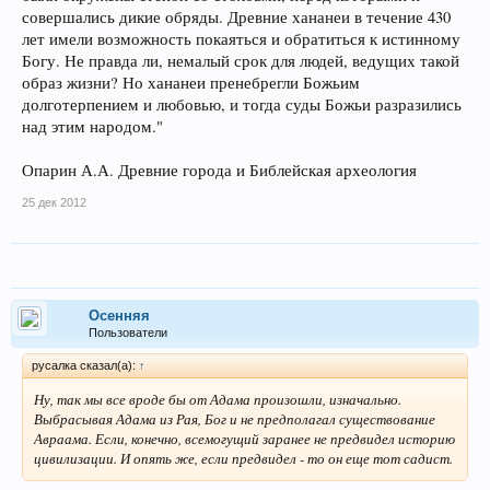
совершались дикие обряды. Древние хананеи в течение 430
лет имели возможность покаяться и обратиться к истинному
Богу. Не правда ли, немалый срок для людей, ведущих такой
образ жизни? Но хананеи пренебрегли Божьим
долготерпением и любовью, и тогда суды Божьи разразились
над этим народом."
Опарин А.А. Древние города и Библейская археология
25 дек 2012
Осенняя
Пользователи
русалка сказал(а):
↑
Ну, так мы все вроде бы от Адама произошли, изначально.
Выбрасывая Адама из Рая, Бог и не предполагал существование
Авраама. Если, конечно, всемогущий заранее не предвидел историю
цивилизации. И опять же, если предвидел - то он еще тот садист.