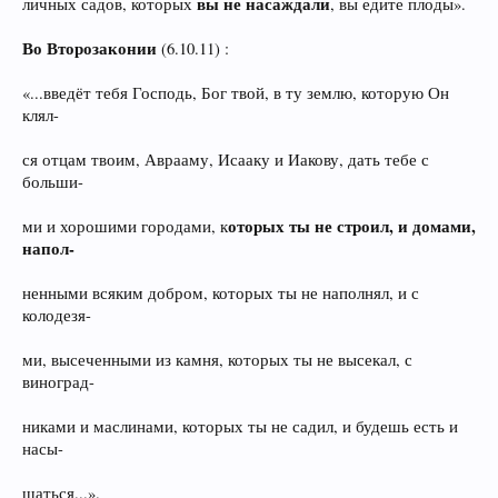
вы не насаждали
личных садов, которых
, вы едите плоды».
Во Второзаконии
(6.10.11) :
«...введёт тебя Господь, Бог твой, в ту землю, которую Он
клял-
ся отцам твоим, Аврааму, Исааку и Иакову, дать тебе с
больши-
оторых ты не строил, и домами,
ми и хорошими городами, к
напол-
ненными всяким добром, которых ты не наполнял, и с
колодезя-
ми, высеченными из камня, которых ты не высекал, с
виноград-
никами и маслинами, которых ты не садил, и будешь есть и
насы-
щаться...».