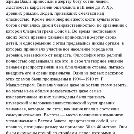
жрецы Ваала приносили в жертву богу сотни людей.
Жестокость карфагенян ошеломила в III веке до Р. Хр.
древних римлян, людей, привыкших смеяться над
опасностью. Кроме неимоверной жестокости культы этих
богов отличались дикой безнравственностью, по сравнению с
которой бледнели грехи Содома. Во время чествования
своих богов древние хананеи приносили в жертву своих
детей, и одновременно с этим предавались диким оргиям, в
которых принимало участие все население города или
деревни, независимо от возраста. Философия этих религий
полностью оправдывала все это, и свое тлетворное влияние
хананеи распространяли и на близлежащие страны, пытаясь
внедрить его и среди израильтян. Одни из первых раскопок
этих храмов были произведены в 1904—1910 гг. Г.
Макалистером. Вначале ученые даже не хотели этому верить,
но затем из-за обилия доказательств даже самые
консервативные из них вынуждены были признать
изуверский и человеконенавистнический культ древних
ханаанеев, которые, по сути, как нация впали в состояние
самоуничтожения. Высоты — место поклонения язычников,
упоминаемые в Ветхом Завете, представляли собой, как
правило, площадки размером примерно 30 на 40 метров. Они
были окружены стеной со столбами, перед которыми и