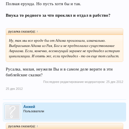
Полная ерунда. Но пусть хотя бы и так.
Внука то родного за что проклял и отдал в рабство?
русалка сказал(а):
↑
Ну, так мы все вроде бы от Адама произошли, изначально.
Выбрасывая Адама из Рая, Бог и не предполагал существование
Авраама. Если, конечно, всемогущий заранее не предвидел историю
цивилизации. И опять же, если предвидел - то он еще тот садист.
Русалка, милая, неужели Вы и в самом деле верите в эти
библейские сказки?
Последнее редактирование модератором:
25 дек 2012
25 дек 2012
Анжей
Пользователи
русалка сказал(а):
↑