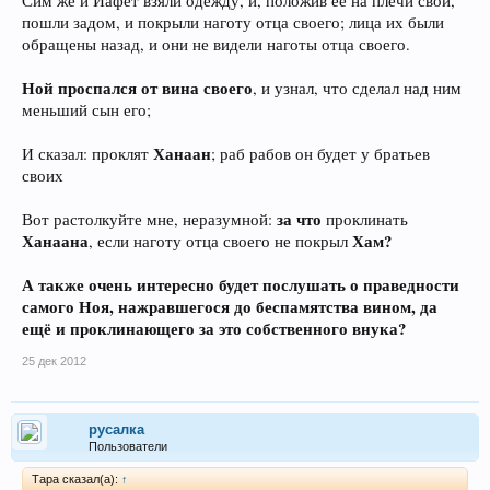
Сим же и Иафет взяли одежду, и, положив её на плечи свои,
пошли задом, и покрыли наготу отца своего; лица их были
обращены назад, и они не видели наготы отца своего.
Ной проспался от вина своего
, и узнал, что сделал над ним
меньший сын его;
Ханаан
И сказал: проклят
; раб рабов он будет у братьев
своих
за что
Вот растолкуйте мне, неразумной:
проклинать
Ханаана
Хам?
, если наготу отца своего не покрыл
А также очень интересно будет послушать о праведности
самого Ноя, нажравшегося до беспамятства вином, да
ещё и проклинающего за это собственного внука?
25 дек 2012
русалка
Пользователи
Тара сказал(а):
↑