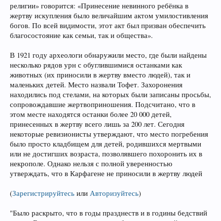
религии» говорится: «Принесение невинного ребёнка в
жертву искупления было величайшим актом умилостивления
богов. По всей видимости, этот акт был призван обеспечить
благосостояние как семьи, так и общества».
В 1921 году археологи обнаружили место, где были найдены
несколько рядов урн с обуглившимися останками как
животных (их приносили в жертву вместо людей), так и
маленьких детей. Место назвали Тофет. Захоронения
находились под стелами, на которых были записаны просьбы,
сопровождавшие жертвоприношения. Подсчитано, что в
этом месте находятся останки более 20 000 детей,
принесенных в жертву всего лишь за 200 лет. Сегодня
некоторые ревизионисты утверждают, что место погребения
было просто кладбищем для детей, родившихся мертвыми
или не достигших возраста, позволявшего похоронить их в
некрополе. Однако нельзя с полной уверенностью
утверждать, что в Карфагене не приносили в жертву людей
(
Зарегистрируйтесь
или
Авторизуйтесь
)
"Было раскрыто, что в годы празднеств и в годины бедствий