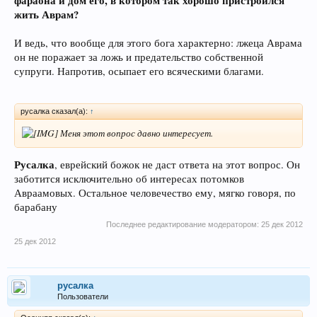
фараона и дом его, в котором так хорошо пристроился
жить Аврам?
И ведь, что вообще для этого бога характерно: лжеца Аврама
он не поражает за ложь и предательство собственной
супруги. Напротив, осыпает его всяческими благами.
русалка сказал(а):
↑
Меня этот вопрос давно интересует.
Русалка
, еврейский божок не даст ответа на этот вопрос. Он
заботится исключительно об интересах потомков
Авраамовых. Остальное человечество ему, мягко говоря, по
барабану
Последнее редактирование модератором:
25 дек 2012
25 дек 2012
русалка
Пользователи