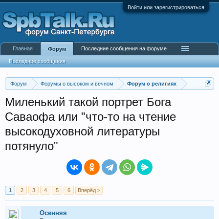
Войти или зарегистрироваться
Главная
Последние сообщения на форуме
Форум
Последние сообщения
Форум
Форумы о высоком и вечном
Форум о религиях
Миленький такой портрет Бога
Саваофа или "что-то на чтение
высокодуховной литературы
потянуло"
1
2
3
4
5
6
Вперёд >
Осенняя