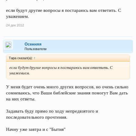
тебе Господь» «Второзаконие», 9.1-3
если будут другие вопросы я постараюсь вам ответить. С
Ну а это просто песня:
уважением.
«...идите за ним по городу и поражайте; пусть не
24 дек 2012
жалеет око ваше, и не щадите; старика, юношу и девицу, и мла-
Осенняя
денца, и жён бейте до смерти...».
Пользователи
«И поразил Иисус Навин всю
Тара сказал(а):
↑
если будут другие вопросы я постараюсь вам ответить. С
землю нагорную и полуденную, и низменные места, и землю ле-
уважением.
жащую у гор, и всех царей их; никого не оставил, кто уцелел бы,
У меня будет очень много других вопросов, но очень сильно
и всё дышущее предал заклятью, как повелел Господь, Бог Изра-
сомневаюсь, что Ваши библейские знания помогут Вам дать
на них ответы.
лиев» – «Господь-каратель».
Задавать буду прямо по ходу непредвзятого и
P.S.
А ведь и без того было вполне хреново, утешилась, млин
последовательного прочтения.
Господа православные, ну-ка поднапрягитесь, отмывая своего
Начну уже завтра и с "Бытия"
кровожадного божка.