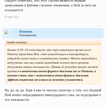
следует отметить, что этот случай является первым
записанным в Библии случаем опьянения, а Ной за него не
осуждается.
25 дек 2012
Осенняя
Пользователи
Анжей сказал(а):
↑
Бытие 9:20–24 повествует, что через некоторое время после
Потопа праведник Ной, став земледельцем и виноградарем,
однажды выпил вина и основательно опьянел. Многих приводит в
недоумение, как мог самый праведный человек того времени
допустить такую оплошность. Однако её разгадка также может
крыться
в понижении атмосферного давления после Потопа, а
именно в том, что с понижением атмосферного давления
эффект опьянения от алкоголя заметно усиливается.
Ну да, ну да. Ещё я как-то читала сказочку о том, что бедный
Ной попил забродившего виноградного сока, не подозревая о
его хмельности.