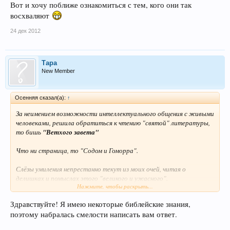
Вот и хочу поближе ознакомиться с тем, кого они так
восхваляют
24 дек 2012
Тара
New Member
Осенняя сказал(а):
↑
За неимением возможности интеллектуального общения с живыми
человеками, решила обратиться к чтению "святой" литературы,
то бишь
"Ветхого завета"
Что ни страница, то "Содом и Гоморра".
Слёзы умиления непрестанно текут из моих очей, читая о
делишках и помыслах этого "великого и ужасного".
Нажмите, чтобы раскрыть...
Разве ж не умиляет?
Здравствуйте! Я имею некоторые библейские знания,
поэтому набралась смелости написать вам ответ.
в книге Иисуса Навина
(24.13) бог Израиля обращается к