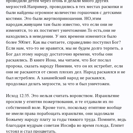
проводили детей через огонь и делали много других
Или вот:
мерзостей.Например, проводились в тех местах раскопки и
были найдены огромное количество горшочков с детскими
«И дам народу сему милость в глазах Египтян; и когда пойдёте, то
костями. Это были жертвоприношения. НО,этим
пойдёте не с пустыми руками. Каждая женщина (израильтянка)
выпросит у соседки своей и у живущей в
народам,живущим там было известно, что если они не
изменятся, то их постигнет уничтожение.То есть,они не
доме её (т.е. у египтянок) вещей серебряных и вещей золотых, и
находились в неведении. У них времени изменится было
более 500лет. Как вы считаете, справедливо поступил Бог?
одежд; и вы нарядите ими и сыновей ваших и дочерей ваших, и
Если нам, что-то не нравится, мы не будем долго терпеть, а
Бог дал этому народу достаточно времени, чтобы они
ОБЕРЁТЕ
Египтян» ИСХОД, 3.21,22.
раскаялись. В книге Иона, мы читаем, что Бог послал
пророка, сказать народу Ниневии, что он их истребит, если
А это
:
они не раскаются от своих плохих дел. Народ раскаялся и не
«Слушай, Израиль: ты те-
был истреблен. А хананейский народ не раскаялся,
продолжал делать мерзости, за что и был уничтожен.
перь идёшь за Иордан, чтобы пойти овладеть народами, которые
Исход 12:35. Это нельзя считать воровством. Израильтяне
больше и сильнее тебя ...Знай же ныне, что Господь, Бог твой,
просили у египтян пожертвования, и те отдавали их по
собственной воле. Кроме того, поскольку египтяне вообще
идёт перед тобою, как огонь поядающий;
Он будет истреблять
не имели права порабощать израильтян, они задолжали
их
Божьему народу плату за годы тяжкого труда. Помните, ведь
благодаря мудрым советам Иосифа во время голода, Египет
пред тобою, и ты изгонишь их, и погубишь их скоро, как говорил
устоял и стал процветать.