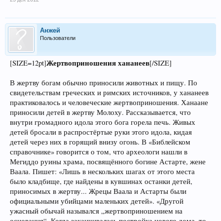
Анжей
Пользователи
Жертвоприношения хананеев
[SIZE=12pt]
[/SIZE]
В жертву богам обычно приносили животных и пищу. По
свидетельствам греческих и римских источников, у хананеев
практиковалось и человеческие жертвоприношения. Ханаане
приносили детей в жертву Молоху. Рассказывается, что
внутри громадного идола этого бога горела печь. Живых
детей бросали в распростёртые руки этого идола, кидая
детей через них в горящий внизу огонь. В «Библейском
справочнике» говорится о том, что археологи нашли в
Мегиддо руины храма, посвящённого богине Астарте, жене
Ваала. Пишет: «Лишь в нескольких шагах от этого места
было кладбище, где найдены в кувшинах останки детей,
приносимых в жертву... Жрецы Ваала и Астарты были
официальными убийцами маленьких детей». «Другой
ужасный обычай назывался „жертвоприношением на
основания“. Когда заканчивалась постройка нового дома, то