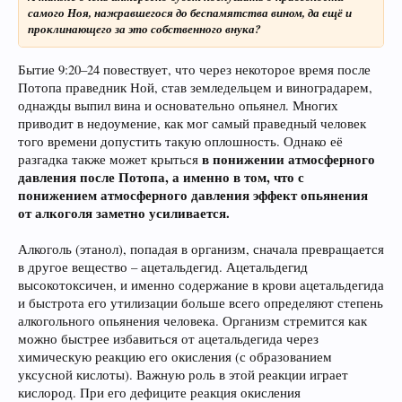
самого Ноя, нажравшегося до беспамятства вином, да ещё и
проклинающего за это собственного внука?
Бытие 9:20–24 повествует, что через некоторое время после
Потопа праведник Ной, став земледельцем и виноградарем,
однажды выпил вина и основательно опьянел. Многих
приводит в недоумение, как мог самый праведный человек
того времени допустить такую оплошность. Однако её
в понижении атмосферного
разгадка также может крыться
давления после Потопа, а именно в том, что с
понижением атмосферного давления эффект опьянения
от алкоголя заметно усиливается.
Алкоголь (этанол), попадая в организм, сначала превращается
в другое вещество – ацетальдегид. Ацетальдегид
высокотоксичен, и именно содержание в крови ацетальдегида
и быстрота его утилизации больше всего определяют степень
алкогольного опьянения человека. Организм стремится как
можно быстрее избавиться от ацетальдегида через
химическую реакцию его окисления (с образованием
уксусной кислоты). Важную роль в этой реакции играет
кислород. При его дефиците реакция окисления