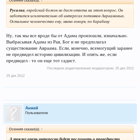
Осенняя сказал(а):
↑
Русалка
, еврейский божок не даст ответа на этот вопрос. Он
заботится исключительно об интересах потомков Авраамовых.
Остальное человечество ему, мягко говоря, по барабану
Ну, так мы все вроде бы от Адама произошли, изначально.
Выбрасывая Адама из Рая, Бог и не предполагал
существование Авраама. Если, конечно, всемогущий заранее
не предвидел историю цивилизации. И опять же, если
предвидел - то он еще тот садист.
Последнее редактирование модератором:
25 дек 2012
25 дек 2012
Анжей
Пользователи
Осенняя сказал(а):
↑
А также очень интересно будет послушать о праведности