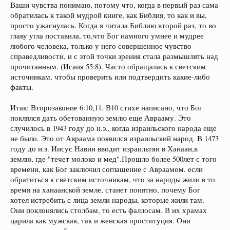
своему народу:
Ваши чувства понимаю, потому что, когда в первый раз сама
обратилась к такой мудрой книге, как Библия, то как и вы,
«И дал Я вам землю,
над которою вы не трудились
, и города,
просто ужаснулась. Когда я читала Библию второй раз, то во
главу угла поставила, то,что Бог намного умнее и мудрее
которых
вы не строили
, и вы живёте в них; из виноградных и мас-
любого человека, только у него совершенное чувство
справедливости, и с этой точки зрения стала размышлять над
личных садов, которых
вы не насаждали
, вы едите плоды».
прочитанным. (Исаия 55:8). Часто обращалась к светским
источникам, чтобы проверить или подтвердить какие-либо
Во Второзаконии
(6.10.11) :
факты.
«...введёт тебя Господь, Бог твой, в ту землю, которую Он клял-
Итак: Второзаконие 6:10,11. В10 стихе написано, что Бог
ся отцам твоим, Аврааму, Исааку и Иакову, дать тебе с больши-
поклялся дать обетованную землю еще Аврааму. Это
случилось в 1943 году до н.э., когда израильского народа еще
ми и хорошими городами, к
оторых ты не строил, и домами,
не было. Это от Авраама появился израильский народ. В 1473
напол-
году до н.э. Иисус Навин вводит израильтян в Ханаан,в
землю, где "течет молоко и мед".Прошло более 500лет с того
ненными всяким добром, которых ты не наполнял, и с колодезя-
времени, как Бог заключил соглашение с Авраамом. если
ми, высеченными из камня, которых ты не высекал, с виноград-
обратиться к светским источникам, что за народы жили в то
время на ханаанской земле, станет понятно, почему Бог
никами и маслинами, которых ты не садил, и будешь есть и насы-
хотел истребить с лица земли народы, которые жили там.
Они поклонялись столбам, то есть фаллосам. В их храмах
щаться...».
царила как мужская, так и женская проституция. Они