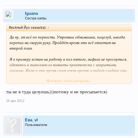
Iguana
Сестра santы.
Весёлый Йух сказал(а):
↑
Да ну, эт всё по первости. Утреннии обнимашки, поцелуй, иногда
перепих на скорую руку. Пройдёт время это всё отлетит на
второй план.
Я к примеру встаю на работу в пол-пятого, нифига не проснуться,
одеваюсь и выползаю из комнаты практически с закрытыми
глазами. Жена в это время спит очень крепко и видит сладкие сны.
Нажмите, чтобы раскрыть...
,,А ты меня сегодня поцеловал, когда уходил на работу?,, спросит
она проснувшись и позвонив по телефону.
ты не в туда целуешь)))потому и не просыпается)
,,Ну да, а ты что не почувствовала? Не только поцеловал, но и
26 дек 2012
зажал хорошенько напоследок,, отвечу я.
Обманывать не хорошо конечно, но физически я просыпаюсь минут
через пятнадцать после того как встал и выкурил первую
Ева_vl
Пользователи
сигарету) Такая вот фигня.