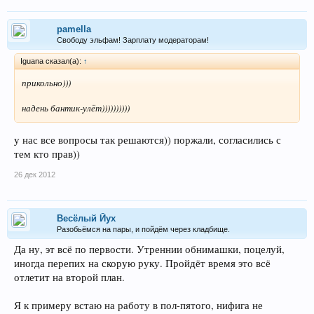
pamella
Свободу эльфам! Зарплату модераторам!
Iguana сказал(а):
↑
прикольно)))
надень бантик-улёт))))))))))
у нас все вопросы так решаются)) поржали, согласились с
тем кто прав))
26 дек 2012
Весёлый Йух
Разобьёмся на пары, и пойдём через кладбище.
Да ну, эт всё по первости. Утреннии обнимашки, поцелуй,
иногда перепих на скорую руку. Пройдёт время это всё
отлетит на второй план.
Я к примеру встаю на работу в пол-пятого, нифига не