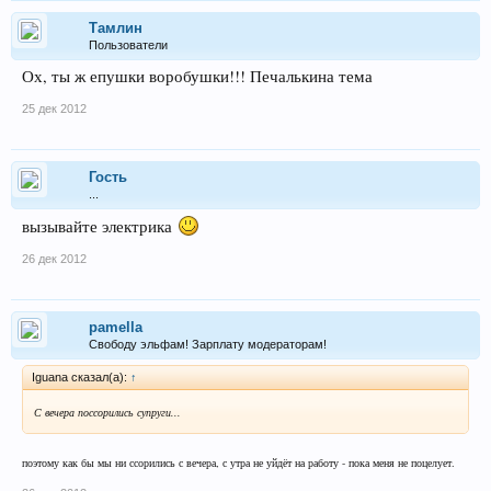
Тамлин
Пользователи
Ох, ты ж епушки воробушки!!! Печалькина тема
25 дек 2012
Гость
...
вызывайте электрика
26 дек 2012
pamella
Свободу эльфам! Зарплату модераторам!
Iguana сказал(а):
↑
С вечера поссорились супруги...
поэтому как бы мы ни ссорились с вечера, с утра не уйдёт на работу - пока меня не поцелует.