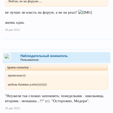
Люблю, но на форуме.....
не лучше ли класть на форум, а не на реал?
жизнь одна.
26 дек 2012
Наблюдательный вниматель
Пользователи
Iguana сказал(а):
↑
прикольно)))
надень бантик-улёт))))))))))
"Неужели так сложно запомнить: понедельник - школьница,
вторник - монашка...?!" (с). "Осторожно, Модерн".
26 дек 2012