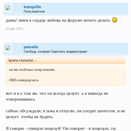
tranquille
Пользователи
дамы! имея в сердце любовь на форуме нечего делать
26 дек 2012
pamella
Свободу эльфам! Зарплату модераторам!
Iguana сказал(а):
↑
он то подошел поцеловать
ОНА отвернулась
вот и я о том же. что он всегда целует. а я никогда не
отворачиваюсь.
сейчас обсуждали, я пока в отпуске, он уходит шепотом, и не
целует, чтобы не будить.
Я говорю - спящую поцелуй! Он говорит - я поцелую, ты