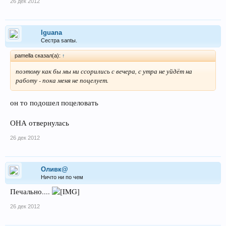
26 дек 2012
Iguana
Сестра santы.
pamella сказал(а):
↑
поэтому как бы мы ни ссорились с вечера, с утра не уйдёт на
работу - пока меня не поцелует.
он то подошел поцеловать
ОНА отвернулась
26 дек 2012
Оливк@
Ничто ни по чем
Печально....
26 дек 2012