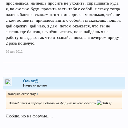
проснёшься, начнёшь просить не уходить, спрашивать куда
я, во сколько буду, просить взять тебя с собой, я скажу тогда
надень бантик, скажем что ты моя дочка, маленькая, тебя не
с кем оставить, пришлось взять с собой, ты скажешь, пошли,
дай одежду, дай чаю, я дам, потом окажется, что ты не
знаешь где бантик, начнёшь искать, пока найдёшь я на
работу опаздаю. так что отсыпайся пока, а я вечером приду -
2 раза поцелую.
26 дек 2012
Оливк@
Ничто ни по чем
tranquille сказал(а):
↑
дамы! имея в сердце любовь на форуме нечего делать
Люблю, но на форуме.....