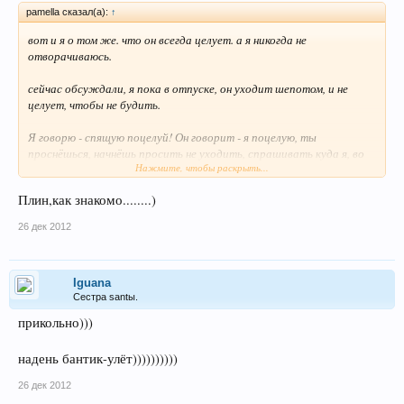
pamella сказал(а):
↑
вот и я о том же. что он всегда целует. а я никогда не
отворачиваюсь.
сейчас обсуждали, я пока в отпуске, он уходит шепотом, и не
целует, чтобы не будить.
Я говорю - спящую поцелуй! Он говорит - я поцелую, ты
проснёшься, начнёшь просить не уходить, спрашивать куда я, во
Нажмите, чтобы раскрыть...
сколько буду, просить взять тебя с собой, я скажу тогда надень
бантик, скажем что ты моя дочка, маленькая, тебя не с кем
Плин,как знакомо........)
оставить, пришлось взять с собой, ты скажешь, пошли, дай
одежду, дай чаю, я дам, потом окажется, что ты не знаешь где
26 дек 2012
бантик, начнёшь искать, пока найдёшь я на работу опаздаю. так
что отсыпайся пока, а я вечером приду - 2 раза поцелую.
Iguana
Сестра santы.
прикольно)))
надень бантик-улёт))))))))))
26 дек 2012