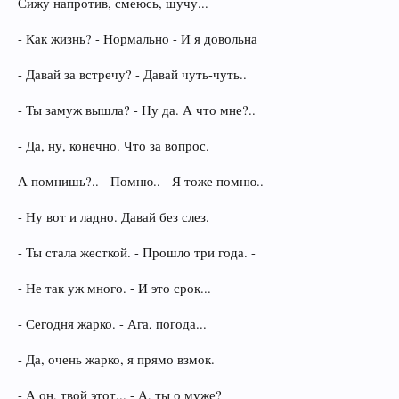
Сижу напротив, смеюсь, шучу...
- Как жизнь? - Нормально - И я довольна
- Давай за встречу? - Давай чуть-чуть..
- Ты замуж вышла? - Ну да. А что мне?..
- Да, ну, конечно. Что за вопрос.
А помнишь?.. - Помню.. - Я тоже помню..
- Ну вот и ладно. Давай без слез.
- Ты стала жесткой. - Прошло три года. -
- Не так уж много. - И это срок...
- Сегодня жарко. - Ага, погода...
- Да, очень жарко, я прямо взмок.
- А он, твой этот... - А, ты о муже?