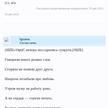
(с), ага.
Последнее редактирование модератором:
25 дек 2012
25 дек 2012
Iguana
Сестра santы.
[SIZE=10pt]С вечера поссорились супруги,[/SIZE]
Говорили много резких слов.
Сгоряча не поняли друг друга,
Напрочь позабыли про любовь.
Утром мужу на работу рано,
А на сердце — горечи печать.
За ночь глупость ссоры осознал он,