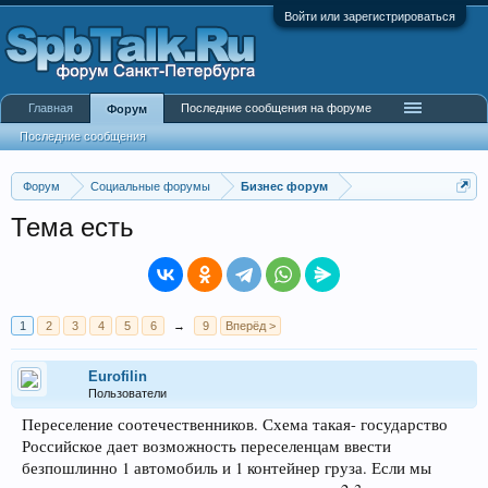
Войти или зарегистрироваться
Главная
Последние сообщения на форуме
Форум
Последние сообщения
Форум
Социальные форумы
Бизнес форум
Тема есть
1
2
3
4
5
6
→
9
Вперёд >
Eurofilin
Пользователи
Переселение соотечественников. Схема такая- государство
Российское дает возможность переселенцам ввести
безпошлинно 1 автомобиль и 1 контейнер груза. Если мы