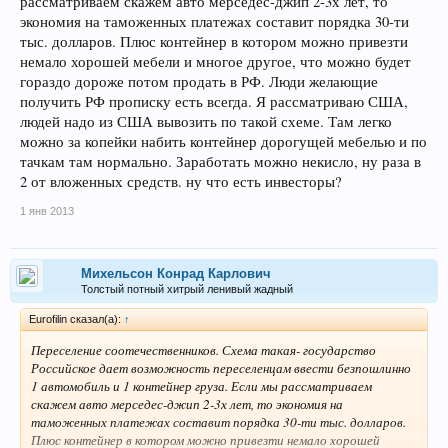
рассматриваем скажем авто мерседес-джип 2-3х лет, то
экономия на таможенных платежах составит порядка 30-ти
тыс. долларов. Плюс контейнер в котором можно привезти
немало хорошей мебели и многое другое, что можно будет
гораздо дороже потом продать в РФ. Люди желающие
получить РФ прописку есть всегда. Я рассматриваю США,
людей надо из США вывозить по такой схеме. Там легко
можно за копейки набить контейнер дорогущей мебелью и по
тачкам там нормально. Заработать можно некисло, ну раза в
2 от вложенных средств. ну что есть инвесторы?
1 янв 2013
Михельсон Конрад Карлович
Толстый потный хитрый ленивый жадный
Eurofilin сказал(а):
↑
Переселение соотечественников. Схема такая- государство
Российское дает возможность переселенцам ввести безпошлинно
1 автомобиль и 1 контейнер груза. Если мы рассматриваем
скажем авто мерседес-джип 2-3х лет, то экономия на
таможенных платежах составит порядка 30-ти тыс. долларов.
Плюс контейнер в котором можно привезти немало хорошей