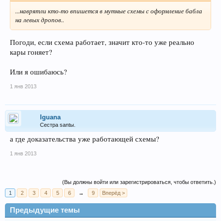
...наврятли кто-то впишется в мутные схемы с оформление бабла
на левых дропов..
Погоди, если схема работает, значит кто-то уже реально
кары гоняет?
Или я ошибаюсь?
1 янв 2013
Iguana
Сестра santы.
а где доказательства уже работающей схемы?
1 янв 2013
(Вы должны войти или зарегистрироваться, чтобы ответить.)
1
2
3
4
5
6
→
9
Вперёд >
Предыдущие темы