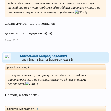
мебели для личного пользования все так и покупают. а в случае с
тачкой, то при купли продаже её придётся расстаможить. а не
расстаможенную её нельзя никому передавать
филин думает, шо он гениален
давайте поаплодируем)))))))))
1 янв 2013
Михельсон Конрад Карлович
Толстый потный хитрый ленивый жадный
pamella сказал(а):
↑
...в случае с тачкой, то при купли продаже её придётся
расстаможить. а не расстаможенную её нельзя никому
передавать
Постой, а генералка?
Спонтанный сказал(а):
↑