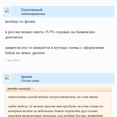
Спонтанный
Заблокированные
вообще-то филин
в россии можно иметь 15.5% годовых на банковских
депозитах
наврятли кто-то впишется в мутные схемы с оформление
бабла на левых дропов..
1 янв 2013
Iguana
Сестра santы.
pamella сказал(а):
↑
переселенцы освобождены от расстаможки. но есть нюанс.
ладно мебель, её можно просто так продать. но есть схемы по
которым можно за небольшие деньги перевезти груз сильно
занижая таможенные пошлины, или вообще без них. контейнер