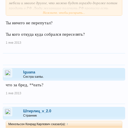
мебели и многое другое, что можно будет гораздо дороже потом
продать в РФ. Люди желающие получить РФ прописку есть
Нажмите, чтобы раскрыть...
всегда. Я рассматриваю США, людей надо из США вывозить по
такой схеме. Там легко можно за копейки набить контейнер
Ты ничего не перепутал?
дорогущей мебелью и по тачкам там нормально. Заработать
можно некисло, ну раза в 2 от вложенных средств. ну что есть
инвесторы?
Ты кого откуда куда собрался переселять?
1 янв 2013
Iguana
Сестра santы.
что за бред, **еать?
1 янв 2013
Штирлиц_v_2.0
Странник
Михельсон Конрад Карлович сказал(а):
↑