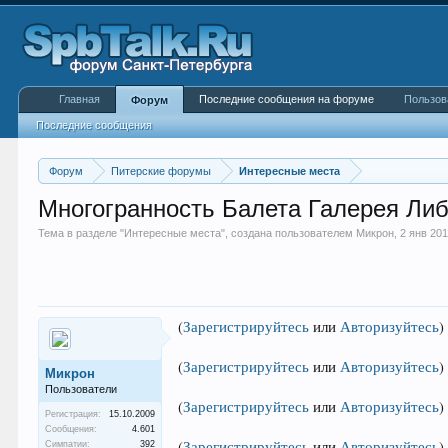
Главная
Последние сообщения на форуме
Пользов
Форум
Последние сообщения
Форум
Питерские форумы
Интересные места
Многогранность Балета Галерея Либ
Тема в разделе "
Интересные места
", создана пользователем
Микрон
,
2 янв 20
(
Зарегистрируйтесь
или
Авторизуйтесь
)
(
Зарегистрируйтесь
или
Авторизуйтесь
)
Микрон
Пользователи
(
Зарегистрируйтесь
или
Авторизуйтесь
)
Регистрация:
15.10.2009
Сообщения:
4.601
(
Зарегистрируйтесь
или
Авторизуйтесь
)
Симпатии:
392