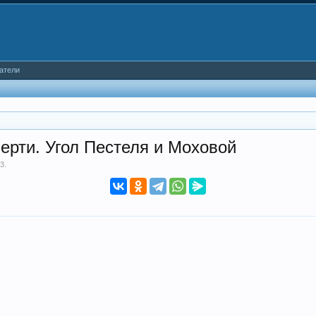
атели
ерти. Угол Пестеля и Моховой
13
.