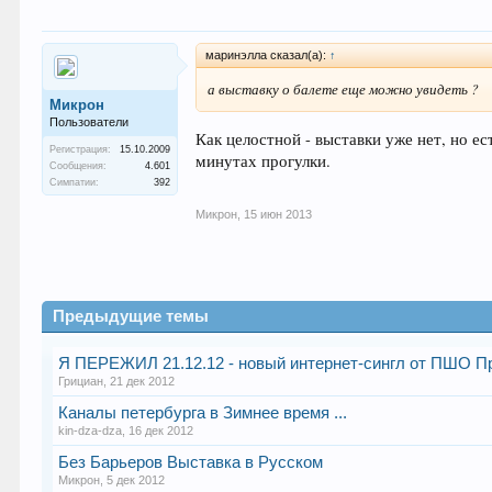
маринэлла сказал(а):
↑
а выставку о балете еще можно увидеть ?
Микрон
Пользователи
Как целостной - выставки уже нет, но ес
Регистрация:
15.10.2009
минутах прогулки.
Сообщения:
4.601
Симпатии:
392
Микрон
,
15 июн 2013
Предыдущие темы
Я ПЕРЕЖИЛ 21.12.12 - новый интернет-сингл от ПШО П
Грициан
,
21 дек 2012
Каналы петербурга в Зимнее время ...
kin-dza-dza
,
16 дек 2012
Без Барьеров Выставка в Русском
Микрон
,
5 дек 2012