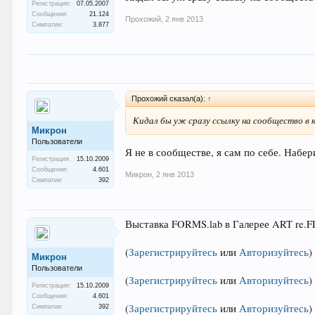
Регистрация:
07.05.2007
Сообщения:
21.124
Прохожий
,
2 янв 2013
Симпатии:
3.877
Прохожий сказал(а):
↑
Кидал бы уж сразу ссылку на сообщество в 
Микрон
Пользователи
Я не в сообществе, я сам по себе. Набер
Регистрация:
15.10.2009
Сообщения:
4.601
Микрон
,
2 янв 2013
Симпатии:
392
Выставка FORMS.lab в Галерее ART re.
(
Зарегистрируйтесь
или
Авторизуйтесь
)
Микрон
Пользователи
(
Зарегистрируйтесь
или
Авторизуйтесь
)
Регистрация:
15.10.2009
Сообщения:
4.601
(
Зарегистрируйтесь
или
Авторизуйтесь
)
Симпатии:
392