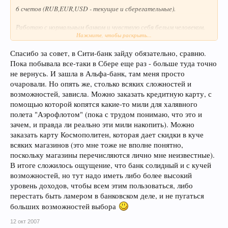
6 счетов (RUB,EUR,USD - текущие и сберегательные).
Работаю с нормальным банком и чувствую себя белым человеком.
Нажмите, чтобы раскрыть...
Хочу дорасти до золотой кредитной карты.
Спасибо за совет, в Сити-банк зайду обязательно, сравню.
Пока побывала все-таки в Сбере еще раз - больше туда точно
не вернусь. И зашла в Альфа-банк, там меня просто
очаровали. Но опять же, столько всяких сложностей и
возможностей, зависла. Можно заказать кредитную карту, с
помощью которой копятся какие-то мили для халявного
полета "Аэрофлотом" (пока с трудом понимаю, что это и
зачем, и правда ли реально эти мили накопить). Можно
заказать карту Космополитен, которая дает скидки в куче
всяких магазинов (это мне тоже не вполне понятно,
поскольку магазины перечисляются лично мне неизвестные).
В итоге сложилось ощущение, что банк солидный и с кучей
возможностей, но тут надо иметь либо более высокий
уровень доходов, чтобы всем этим пользоваться, либо
перестать быть ламером в банковском деле, и не пугаться
больших возможностей выбора
12 окт 2007