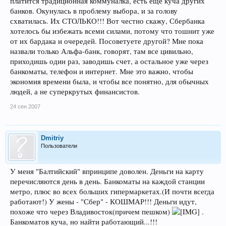
платится традиционная коммуналка, есть еще куча других
банков. Окунулась в проблему выбора, и за голову
схватилась. Их СТОЛЬКО!!! Вот честно скажу, Сбербанка
хотелось бы избежать всеми силами, потому что тошнит уже
от их бардака и очередей. Посоветуете другой? Мне пока
назвали только Альфа-банк, говорят, там все цивильно,
приходишь один раз, заводишь счет, а остальное уже через
банкоматы, телефон и интернет. Мне это важно, чтобы
экономия времени была, и чтобы все понятно, для обычных
людей, а не суперкрутых финансистов.
24 сен 2007
Dmitriy
Пользователи
У меня "Балтийский" впринципе доволен. Деньги на карту
перечисляются день в день. Банкоматы на каждой станции
метро, плюс во всех больших гипермаркетах.(И почти всегда
работают!) У жены - "Сбер" - КОШМАР!!! Деньги идут,
похоже что через Владивосток(причем пешком)
.
Банкоматов куча, но найти работающий...!!!