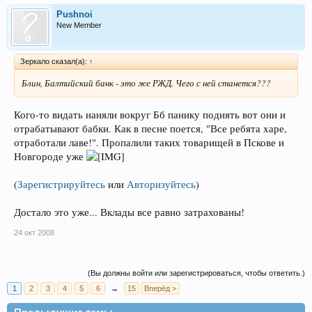
Pushnoi
New Member
Зеркало сказал(а):
↑
Блин, Балтийский банк - это же РЖД. Чего с ней станется???
Кого-то видать наняли вокруг Бб панику поднять вот они и
отрабатывают бабки. Как в песне поется, "Все ребята харе,
отработали лаве!". Пропалили таких товарищей в Пскове и
Новгороде уже
(
Зарегистрируйтесь
или
Авторизуйтесь
)
Достало это уже... Вклады все равно затрахованы!
24 окт 2008
(Вы должны войти или зарегистрироваться, чтобы ответить.)
1
2
3
4
5
6
→
15
Вперёд >