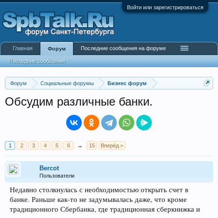
Войти или зарегистрироваться
Главная
Последние сообщения на форуме
Форум
Последние сообщения
Форум
Социальные форумы
Бизнес форум
Обсудим различные банки.
1
2
3
4
5
6
→
15
Вперёд >
Bercot
Пользователи
Недавно столкнулась с необходимостью открыть счет в
банке. Раньше как-то не задумывалась даже, что кроме
традиционного Сбербанка, где традиционная сберкнижка и