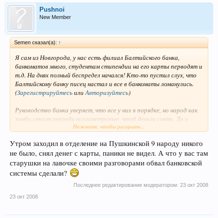
Pushnoi
New Member
Semen сказал(а):
↑
Я сам из Новгорода, у нас есть филиал Балтийского банка,
банкоматов много, студентам стипендии на его карты перводят и
т.д. На днях полный беспредел начался! Кто-то пустил слух, что
Балтийскому банку писец настал и все в банкоматы ломанулись.
(
Зарегистрируйтесь
или
Авторизуйтесь
)
Руководство банка уверяет, что все у них в порядке, но народ как
зомби стоит очереди коллометровые, чтоб деньги снять. Да и
Нажмите, чтобы раскрыть...
оснований для паники не было. Однако ж.
Утром заходил в отделение на Пушкинской 9 народу никого
Вот мне стало интересно это только в Новгороде банк пытаются
не было, снял денег с карты, паники не видел. А что у вас там
опустить, вызвав панику у вкладчиков или везде его козлят где он
работает?
старушки на лавочке своими разговорами обвал банковской
системы сделали?
Последнее редактирование модератором:
23 окт 2008
23 окт 2008