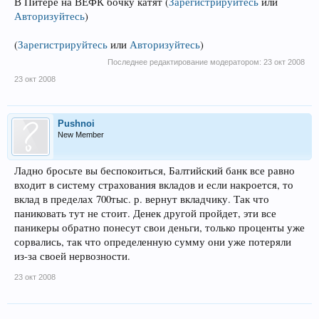
В Питере на ВЕФК бочку катят
(
Зарегистрируйтесь
или
Авторизуйтесь
)
(
Зарегистрируйтесь
или
Авторизуйтесь
)
Последнее редактирование модератором:
23 окт 2008
23 окт 2008
Pushnoi
New Member
Ладно бросьте вы беспокоиться, Балтийский банк все равно
входит в систему страхования вкладов и если накроется, то
вклад в пределах 700тыс. р. вернут вкладчику. Так что
паниковать тут не стоит. Денек другой пройдет, эти все
паникеры обратно понесут свои деньги, только проценты уже
сорвались, так что определенную сумму они уже потеряли
из-за своей нервозности.
23 окт 2008