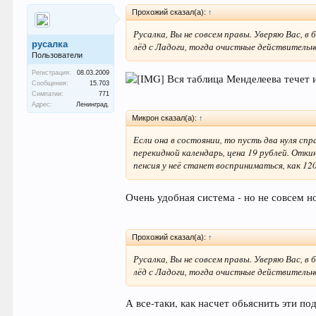
Прохожий сказал(а):
↑
Русалка, Вы не совсем правы. Уверяю Вас, в
русалка
лёд с Ладоги, тогда очистные действительн
Пользователи
Регистрация:
08.03.2009
Вся таблица Менделеева течет 
Сообщения:
15.703
Симпатии:
771
Адрес:
Ленинград.
Микрон сказал(а):
↑
Если она в состоянии, то пусть два нуля сп
перекидной календарь, цена 19 рублей. Откин
пенсия у неё станет восприниматься, как 120
Очень удобная система - но не совсем 
Прохожий сказал(а):
↑
Русалка, Вы не совсем правы. Уверяю Вас, в
лёд с Ладоги, тогда очистные действительн
А все-таки, как насчет обьяснить эти п