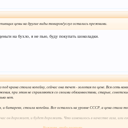
непьющих цены на другие виды товаров/услуг остались прежними.
ньги на бухло, я не пью, буду покупать шоколадки.
з под крана стоила копейку, сейчас она течет - золотая по цене. Вся сеть ком
ения, при этом не справляются со своими обязанностями, старые, советские,
лько нет.
ах, и батареях, стоила копейки. Все осталось на уровне СССР, а цена стала т
ейчас он дорожает, и будет дорожать. Что изменилось в качестве газа, или е
Нажмите, чтобы раскрыть...