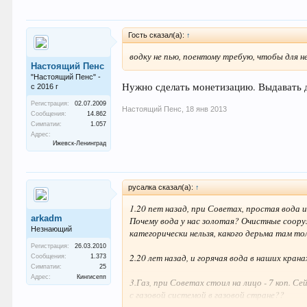
Гость сказал(а):
↑
водку не пью, поентому требую, чтобы для 
Настоящий Пенс
"Настоящий Пенс" -
Нужно сделать монетизацию. Выдавать де
с 2016 г
Регистрация:
02.07.2009
Настоящий Пенс
,
18 янв 2013
Сообщения:
14.862
Симпатии:
1.057
Адрес:
Ижевск-Ленинград
русалка сказал(а):
↑
1.20 пет назад, при Советах, простая вода и
arkadm
Почему вода у нас золотая? Очистные сооруж
Незнающий
категорически нельзя, какого дерьма там то
Регистрация:
26.03.2010
2.20 лет назад, и горячая вода в наших кран
Сообщения:
1.373
Симпатии:
25
Адрес:
Кингисепп
3.Газ, при Советах стоил на лицо - 7 коп. С
с газовой системой в газовой стране??