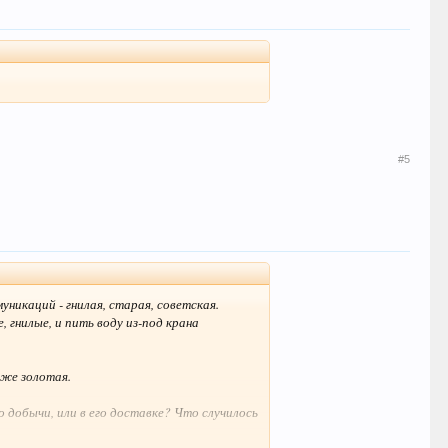
#5
муникаций - гнилая, старая, советская.
 гнилые, и пить воду из-под крана
оже золотая.
го добычи, или в его доставке? Что случилось