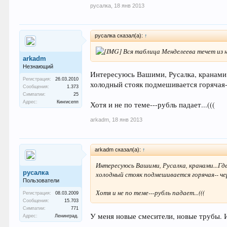
русалка
,
18 янв 2013
русалка сказал(а):
↑
Вся таблица Менделеева течет из 
arkadm
Незнающий
Интересуюсь Вашими, Русалка, кранами..
Регистрация:
26.03.2010
холодный стояк подмешивается горячая-
Сообщения:
1.373
Симпатии:
25
Адрес:
Кингисепп
Хотя и не по теме---рубль падает...(((
arkadm
,
18 янв 2013
arkadm сказал(а):
↑
Интересуюсь Вашими, Русалка, кранами...Где 
русалка
холодный стояк подмешивается горячая-- че
Пользователи
Хотя и не по теме---рубль падает...(((
Регистрация:
08.03.2009
Сообщения:
15.703
Симпатии:
771
У меня новые смесители, новые трубы. 
Адрес:
Ленинград.