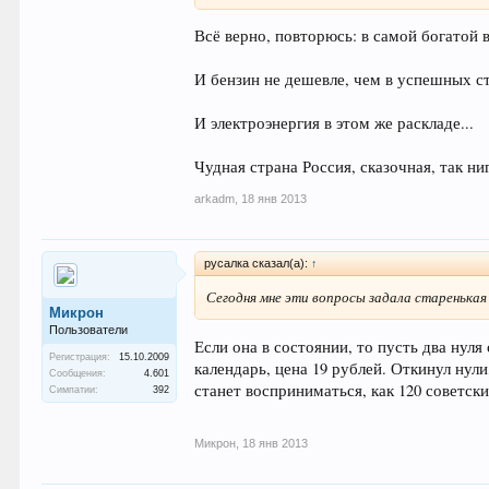
4.Нефть.. В нефтедобывающей, богатой стр
Всё верно, повторюсь: в самой богатой 
5.Электричка при Советах, добраться до Бел
расстоянии?
И бензин не дешевле, чем в успешных с
И так далее..
И электроэнергия в этом же раскладе...
Сегодня мне эти вопросы задала старенькая
Чудная страна Россия, сказочная, так ниг
arkadm
,
18 янв 2013
русалка сказал(а):
↑
Сегодня мне эти вопросы задала старенькая
Микрон
Пользователи
Если она в состоянии, то пусть два нуля
Регистрация:
15.10.2009
календарь, цена 19 рублей. Откинул нули
Сообщения:
4.601
станет восприниматься, как 120 советски
Симпатии:
392
Микрон
,
18 янв 2013