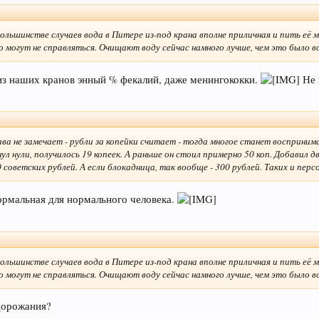
 большинстве случаев вода в Питере из-под крана вполне приличная и пить её 
о могут не справляться. Очищают воду сейчас намного лучше, чем это было 
из наших кранов энный % фекалий, даже менингококки.
Не 
рава не замечает - рубли за копейки считает - тогда многое станет восприни
ул нули, получилось 19 копеек. А раньше он стоил примерно 50 коп. Добавил дв
 советских рублей. А если блокадница, так вообще - 300 рублей. Таких и пер
нормальная для нормального человека.
 большинстве случаев вода в Питере из-под крана вполне приличная и пить её 
о могут не справляться. Очищают воду сейчас намного лучше, чем это было 
одорожания?