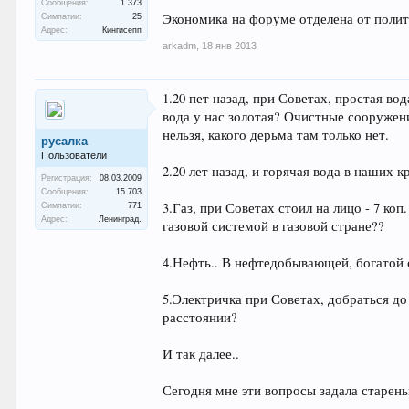
Сообщения:
1.373
Экономика на форуме отделена от политик
Симпатии:
25
Адрес:
Кингисепп
arkadm
,
18 янв 2013
1.20 пет назад, при Советах, простая вод
вода у нас золотая? Очистные сооружени
нельзя, какого дерьма там только нет.
русалка
Пользователи
2.20 лет назад, и горячая вода в наших к
Регистрация:
08.03.2009
Сообщения:
15.703
3.Газ, при Советах стоил на лицо - 7 ко
Симпатии:
771
Адрес:
Ленинград.
газовой системой в газовой стране??
4.Нефть.. В нефтедобывающей, богатой 
5.Электричка при Советах, добраться до 
расстоянии?
И так далее..
Сегодня мне эти вопросы задала старень