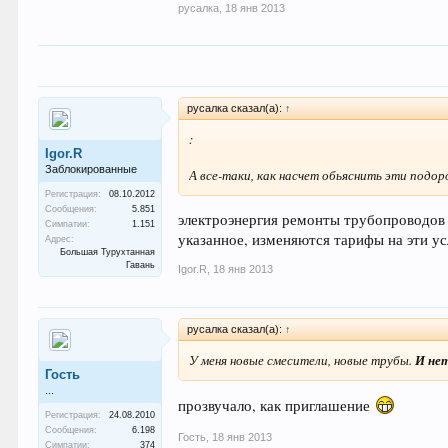
русалка
,
18 янв 2013
русалка сказал(а):
↑
:
Igor.R
Заблокированные
А все-таки, как насчет обьяснить эти подо
Регистрация:
08.10.2012
Сообщения:
5.851
электроэнергия ремонты трубопроводов
Симпатии:
1.151
указанное, изменяются тарифы на эти у
Адрес:
Большая Турухтанная
Гавань
Igor.R
,
18 янв 2013
русалка сказал(а):
↑
У меня новые смесители, новые трубы.
И не
Гость
...
прозвучало, как приглашение
Регистрация:
24.08.2010
Сообщения:
6.198
Гость
,
18 янв 2013
Симпатии:
374