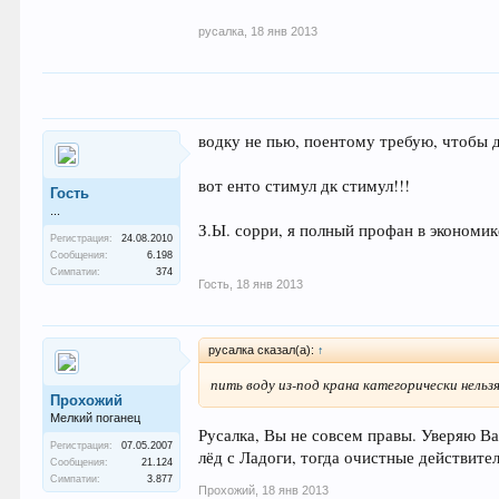
русалка
,
18 янв 2013
водку не пью, поентому требую, чтобы 
вот енто стимул дк стимул!!!
Гость
...
З.Ы. сорри, я полный профан в экономике
Регистрация:
24.08.2010
Сообщения:
6.198
Симпатии:
374
Гость
,
18 янв 2013
русалка сказал(а):
↑
пить воду из-под крана категорически нельзя
Прохожий
Мелкий поганец
Русалка, Вы не совсем правы. Уверяю Ва
Регистрация:
07.05.2007
лёд с Ладоги, тогда очистные действит
Сообщения:
21.124
Симпатии:
3.877
Прохожий
,
18 янв 2013