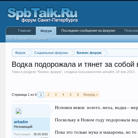
Главная
Последние сообщения на форуме
Пользов
Форум
Последние сообщения
Форум
Социальные форумы
Бизнес форум
Водка подорожала и тянет за собой в
Тема в разделе "
Бизнес форум
", создана пользователем
arkadm
,
18 янв 2013
.
Страница 1 из 6
1
2
3
4
5
6
Вперёд >
Испокон веков: золото, меха, водка-- м
Поскольку в Новом году подорожала водк
arkadm
Незнающий
Пока это только мука и макароны, но то
Регистрация:
26.03.2010