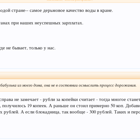
ане.
водой стране-- самое дерьмовое качество воды в кране.
оострова, например, стоило - копейки. Сейчас в 100 раз дороже. Что изменил
танах при наших неуспешных зарплатах.
 бабулька из моего дома, она не в состоянии осмыслить процесс дорожания.
де не бывает, только у нас.
 бабулька из моего дома, она не в состоянии осмыслить процесс дорожания.
 справа не замечает - рубли за копейки считает - тогда многое ст
, получилось 19 копеек. А раньше он стоил примерно 50 коп. Добавил
х рублей. А если блокадница, так вообще - 300 рублей. Таких и пер