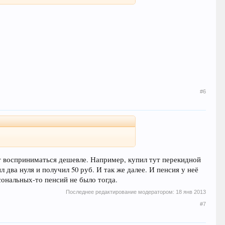
ось в рельсах, в самих электричках, в
#6
анет восприниматься дешевле. Например, купил тут перекидной
 два нуля и получил 50 руб. И так же далее. И пенсия у неё
сональных-то пенсий не было тогда.
Последнее редактирование модератором:
18 янв 2013
#7