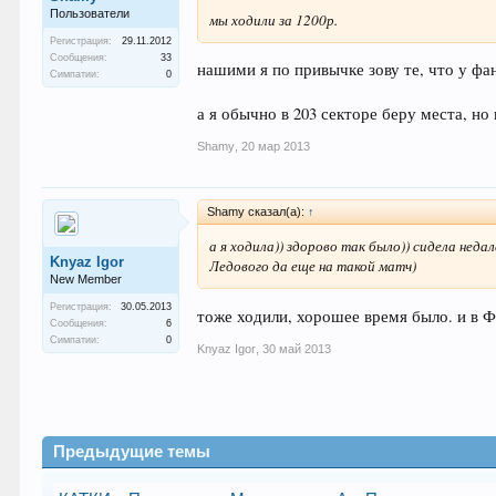
Пользователи
мы ходили за 1200р.
Регистрация:
29.11.2012
Сообщения:
33
нашими я по привычке зову те, что у фан
Симпатии:
0
а я обычно в 203 секторе беру места, но 
Shamy
,
20 мар 2013
Shamy сказал(а):
↑
а я ходила)) здорово так было)) сидела неда
Knyaz Igor
Ледового да еще на такой матч)
New Member
Регистрация:
30.05.2013
тоже ходили, хорошее время было. и в Ф
Сообщения:
6
Симпатии:
0
Knyaz Igor
,
30 май 2013
Предыдущие темы