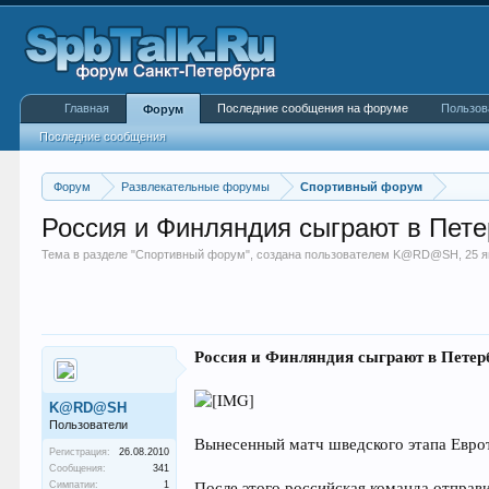
Главная
Последние сообщения на форуме
Пользов
Форум
Последние сообщения
Форум
Развлекательные форумы
Спортивный форум
Россия и Финляндия сыграют в Пете
Тема в разделе "
Спортивный форум
", создана пользователем
K@RD@SH
,
25 
Россия и Финляндия сыграют в Петерб
K@RD@SH
Пользователи
Вынесенный матч шведского этапа Евро
Регистрация:
26.08.2010
Сообщения:
341
После этого российская команда отправи
Симпатии:
1