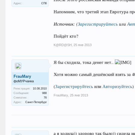
Адрес:
СПб
Напомним, что третий этап Евротура про
Источник:
(
Зарегистрируйтесь
или
Авт
Пойдёт кто?
K@RD@SH
,
25 янв 2013
Я бы сходила, тока денег нет..
Хотя можно самый дешёвский взять за 4
FrauMary
фоМУРчанка
(
Зарегистрируйтесь
или
Авторизуйтесь
)
Регистрация:
10.08.2010
Сообщения:
988
FrauMary
,
25 янв 2013
Симпатии:
76
Адрес:
Санкт-Петербург
а я ходила)) здорово так было)) сидела 