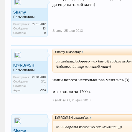
да еще на такой матч)
Shamy
Пользователи
Регистрация:
29.11.2012
Сообщения:
33
Shamy
,
25 фев 2013
Симпатии:
0
Shamy сказал(а):
↑
а я ходила)) здорово так было)) сидела неда
K@RD@SH
Ледового да еще на такой матч)
Пользователи
Регистрация:
26.08.2010
наши ворота несколько раз менялись )))
Сообщения:
341
Симпатии:
1
мы ходили за 1200р.
Адрес:
СПб
K@RD@SH
,
25 фев 2013
K@RD@SH сказал(а):
↑
наши ворота несколько раз менялись )))
Shamy