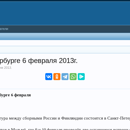
атели
рбурге 6 февраля 2013г.
янв 2013
.
урге 6 февраля
тура между сборными России и Финляндии состоится в Санкт-Пете
тся в Мальмё, где 9 и 10 февраля проведёт две оставшиеся встречи