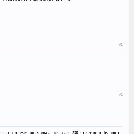
#1
#2
сего, по-моему, нормальная цена для 200-х секторов Ледового