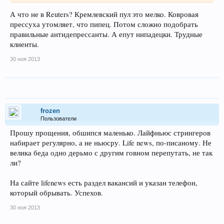
А что не в Reuters? Кремлевский пул это мелко. Ковровая
прессуха утомляет, что пипец. Потом сложно подобрать
правильные антидепрессанты. А епут нипадецки. Трудные
клиенты.
30 ноя 2013
frozen
Пользователи
Прошу прощения, обшипся маленько. Лайфньюс стрингеров
набирает регулярно, а не ньюсру. Life news, по-писаному. Не
велика беда одно дерьмо с другим говном перепутать, не так
ли?
На сайте lifenews есть раздел вакансий и указан телефон,
который обрывать. Успехов.
30 ноя 2013