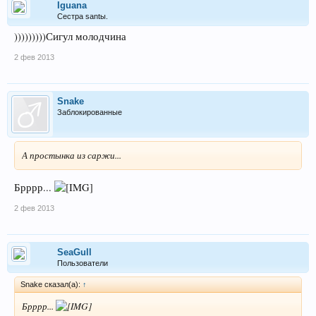
Iguana
Сестра santы.
)))))))))Сигул молодчина
2 фев 2013
Snake
Заблокированные
А простынка из саржи...
Брррр...
2 фев 2013
SeaGull
Пользователи
Snake сказал(а):
↑
Брррр...