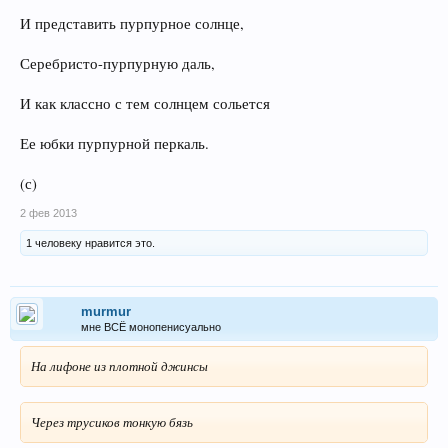
И представить пурпурное солнце,
Серебристо-пурпурную даль,
И как классно с тем солнцем сольется
Ее юбки пурпурной перкаль.
(с)
2 фев 2013
1 человеку нравится это.
murmur
мне ВСЁ монопенисуально
На лифоне из плотной джинсы
Через трусиков тонкую бязь