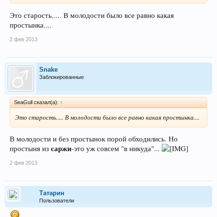
Это старость..... В молодости было все равно какая
простынка....
2 фев 2013
Snake
Заблокированные
SeaGull сказал(а):
↑
Это старость..... В молодости было все равно какая простынка....
В молодости и без простынок порой обходились. Но
саржи
простыня из
-это уж совсем "в никуда"...
2 фев 2013
Татарин
Пользователи