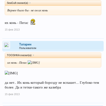
SeaGull сказал(а):
↑
Вернее было бы - не он их конь
их конь - Пегас
15 фев 2013
Татарин
Пользователи
TOOSHKA сказал(а):
↑
их конь - Пегас
да нет.. Их конь-который борозду не вспашет... Глубоко-тем
более. Да и тетки-такого же калибра
15 фев 2013