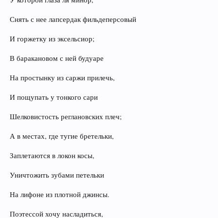
Снять с нее лапсердак фильдеперсовый
И горжетку из эксельсиор;
В баракановом с ней будуаре
На простынку из саржи прилечь,
И пощупать у тонкого сари
Шелковистость реглановских плеч;
А в местах, где тугие бретельки,
Заплетаются в локон косы,
Уничтожить зубами петельки
На лифоне из плотной джинсы.
Поэтессой хочу насладиться,