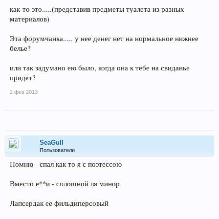
как-то это.....(представив предметы туалета из разных
материалов)
Эта форумчанка..... у нее денег нет на нормальное нижнее
белье?
или так задумано ею было, когда она к тебе на свиданье
придет?
2 фев 2013
SeaGull
Пользователи
Помню - спал как то я с поэтессою
Вместо е**и - сплошной ля минор
Лапсердак ее фильдиперсовый