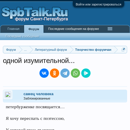
Войти или зарегистрироваться
Главная
Последние сообщения на форуме
Форум
Последние сообщения
Форум
...
Литературный форум
Творчество форумчан
одной изумительной...
самец человека
Заблокированные
петербурженке посвящается....
Я хочу переспать с поэтессою,
У которой глаза ля минор,