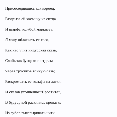
Присоседившись как короед,
Разгрызя ей косынку из ситца
И шарфа голубой маркизет;
Я хочу обласкать ее тело,
Как нас учит индусская сказь,
Слобызав бугорки и отделы
Через трусиков тонкую бязь;
Раскромсать ее гольфы на латки,
И сказав утонченно:"Простите",
В будуарной раскинясь кроватке
Из зубов выковыривать нити.