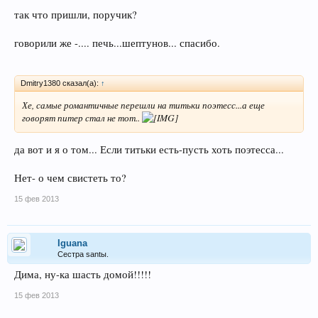
так что пришли, поручик?
говорили же -.... печь...шептунов... спасибо.
Dmitry1380 сказал(а):
↑
Хе, самые романтичные перешли на титьки поэтесс...а еще
говорят питер стал не тот..
да вот и я о том... Если титьки есть-пусть хоть поэтесса...
Нет- о чем свистеть то?
15 фев 2013
Iguana
Сестра santы.
Дима, ну-ка шасть домой!!!!!
15 фев 2013