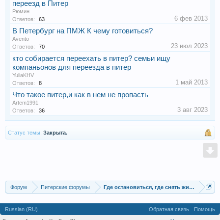
переезд в Питер
Рюмин
6 фев 2013
Ответов:
63
В Петербург на ПМЖ К чему готовиться?
Avento
23 июл 2023
Ответов:
70
кто собирается переехать в питер? семьи ищу
компаньонов для переезда в питер
YuliaKHV
1 май 2013
Ответов:
8
Что такое питер,и как в нем не пропасть
Artem1991
3 авг 2023
Ответов:
36
Статус темы:
Закрыта.
Форум
Питерские форумы
Где остановиться, где снять жилье
Russian (RU)
Обратная связь
Помощь