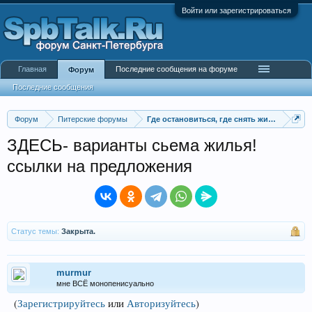
Войти или зарегистрироваться
Главная
Последние сообщения на форуме
Форум
Последние сообщения
Форум
Питерские форумы
Где остановиться, где снять жилье
ЗДЕСЬ- варианты сьема жилья!
ссылки на предложения
Статус темы:
Закрыта.
murmur
мне ВСЁ монопенисуально
(
Зарегистрируйтесь
или
Авторизуйтесь
)