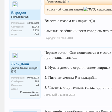
Гость сказал(а):
↑
синяк под правым глазом
как можно
Выродок
Пользователи
Вместе с глазом как вариант)))
Регистрация:
13.05.2008
Сообщения:
13.242
намазать зелёнкой и всем говорить что э
Симпатии:
3.878
Адрес:
Спб
Выродок
,
10 фев 2013
Черные точки. Они появляются в местах,
пропитаны пылью...
Лиль_Кейн
1. Нужна диета с ограничением жирных, 
Дикая Анимешница!!!
l???
2. Пить витамины F и кальций...
Регистрация:
09.02.2013
Сообщения:
885
Симпатии:
44
3. Чистить лицо гелями, только одно но,
Адрес:
Романтика белых
Лиль_Кейн
,
11 фев 2013
ночей!!!
А кто-нибудь пробовал пилинг по Викто