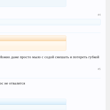
#4
 Можно даже просто мыло с содой смешать и потереть губкой
#5
ос не отвалится