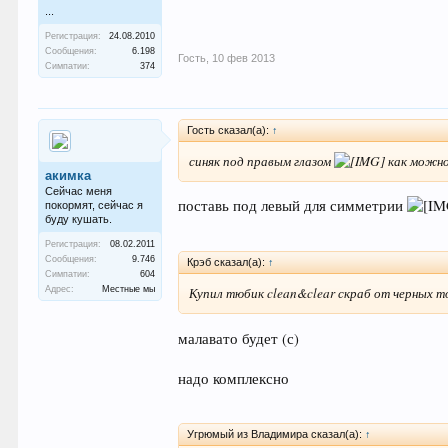
...
Регистрация:
24.08.2010
Сообщения:
6.198
Гость
,
10 фев 2013
Симпатии:
374
Гость сказал(а):
↑
синяк под правым глазом
как можно
акимка
Сейчас меня
поставь под левый для симметрии
покормят, сейчас я
буду кушать.
Регистрация:
08.02.2011
Сообщения:
9.746
Крэб сказал(а):
↑
Симпатии:
604
Адрес:
Местные мы
Купил тюбик clean&clear скраб от черных то
малавато будет (с)
надо комплексно
Угрюмый из Владимира сказал(а):
↑