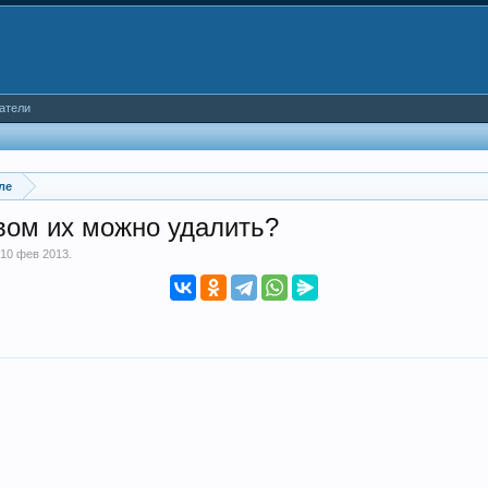
атели
ле
твом их можно удалить?
,
10 фев 2013
.