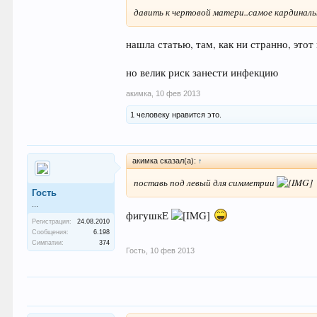
давить к чертовой матери..самое кардиналь
нашла статью, там, как ни странно, эт
но велик риск занести инфекцию
акимка
,
10 фев 2013
1 человеку нравится это.
акимка сказал(а):
↑
поставь под левый для симметрии
Гость
...
фигушкЕ
Регистрация:
24.08.2010
Сообщения:
6.198
Симпатии:
374
Гость
,
10 фев 2013