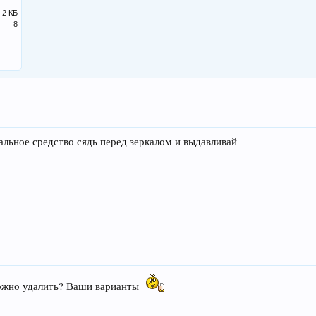
2 КБ
8
альное средство сядь перед зеркалом и выдавливай
ожно удалить? Ваши варианты