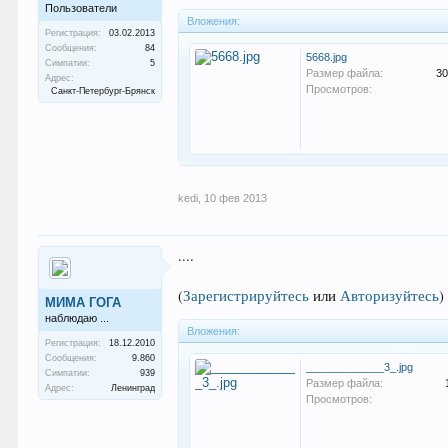
Пользователи
Вложения:
Регистрация:
03.02.2013
Сообщения:
84
5668.jpg
Симпатии:
5
Размер файла:
30
Адрес:
Просмотров:
Санкт-Петербург-Брянск
kedi
,
10 фев 2013
....
(
Зарегистрируйтесь
или
Авторизуйтесь
)
МИМА ГОГА
наблюдаю ...
Вложения:
Регистрация:
18.12.2010
Сообщения:
9.860
_____________3_.jpg
Симпатии:
939
Размер файла:
Адрес:
Ленинград
Просмотров: