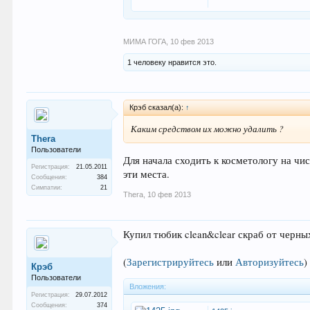
МИМА ГОГА
,
10 фев 2013
1 человеку нравится это.
Крэб сказал(а):
↑
Каким средством их можно удалить ?
Thera
Пользователи
Для начала сходить к косметологу на ч
Регистрация:
21.05.2011
эти места.
Сообщения:
384
Симпатии:
21
Thera
,
10 фев 2013
Купил тюбик clean&clear скраб от черны
(
Зарегистрируйтесь
или
Авторизуйтесь
)
Крэб
Пользователи
Вложения:
Регистрация:
29.07.2012
Сообщения:
374