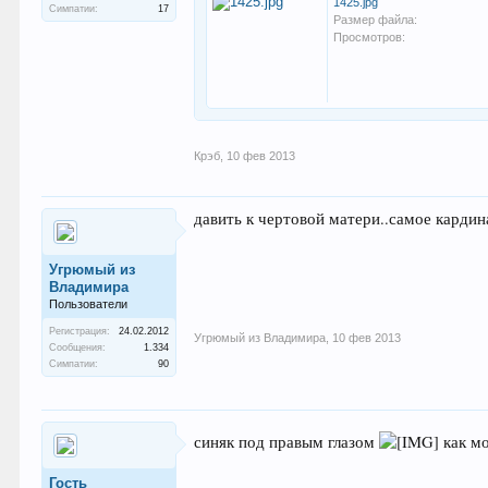
1425.jpg
Симпатии:
17
Размер файла:
Просмотров:
Крэб
,
10 фев 2013
давить к чертовой матери..самое кардин
Угрюмый из
Владимира
Пользователи
Регистрация:
24.02.2012
Угрюмый из Владимира
,
10 фев 2013
Сообщения:
1.334
Симпатии:
90
синяк под правым глазом
как м
Гость