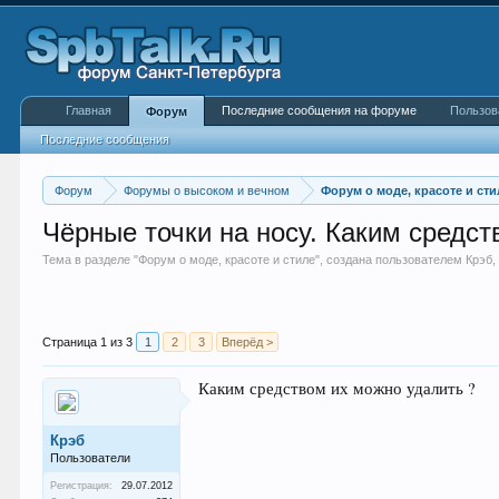
Главная
Последние сообщения на форуме
Пользов
Форум
Последние сообщения
Форум
Форумы о высоком и вечном
Форум о моде, красоте и сти
Чёрные точки на носу. Каким средс
Тема в разделе "
Форум о моде, красоте и стиле
", создана пользователем
Крэб
Страница 1 из 3
1
2
3
Вперёд >
Каким средством их можно удалить ?
Крэб
Пользователи
Регистрация:
29.07.2012