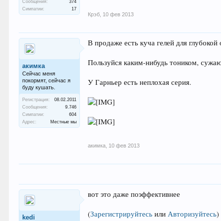
Сообщения:
374
Симпатии:
17
Крэб
,
10 фев 2013
В продаже есть куча гелей для глубоко
Пользуйся каким-нибудь тоником, сужаю
акимка
Сейчас меня
покормят, сейчас я
У Гарньер есть неплохая серия.
буду кушать.
Регистрация:
08.02.2011
Сообщения:
9.746
Симпатии:
604
Адрес:
Местные мы
акимка
,
10 фев 2013
вот это даже поэффективнее
(
Зарегистрируйтесь
или
Авторизуйтесь
)
kedi