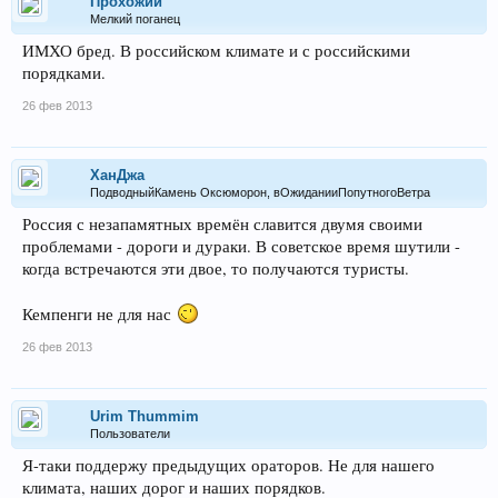
Прохожий
Мелкий поганец
ИМХО бред. В российском климате и с российскими
порядками.
26 фев 2013
ХанДжа
ПодводныйКамень Оксюморон, вОжиданииПопутногоВетра
Россия с незапамятных времён славится двумя своими
проблемами - дороги и дураки. В советское время шутили -
когда встречаются эти двое, то получаются туристы.
Кемпенги не для нас
26 фев 2013
Urim Thummim
Пользователи
Я-таки поддержу предыдущих ораторов. Не для нашего
климата, наших дорог и наших порядков.