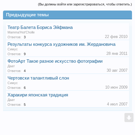
(Вы должны войти или зарегистрироваться, чтобы ответить.)
Предыдущие темы
Театр Балета Бориса Эйфмана
Mamma'Hot'Cholle
22 фев 2010
Ответов:
3
Результаты конкурса художников им. Жердановича
Симус
28 янв 2011
Ответов:
9
ФотоАрт Такое разное искусство фотографии
Даат
30 авг 2007
Ответов:
4
Чертовски талантливый слон
Симус
10 июн 2009
Ответов:
6
Харакири японская традиция
Даат
4 июл 2007
Ответов:
5