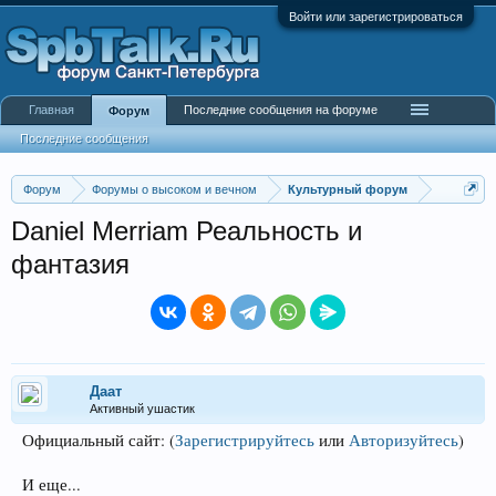
Войти или зарегистрироваться
Главная
Последние сообщения на форуме
Форум
Последние сообщения
Форум
Форумы о высоком и вечном
Культурный форум
Daniel Merriam Реальность и
фантазия
Даат
Активный ушастик
Официальный сайт:
(
Зарегистрируйтесь
или
Авторизуйтесь
)
И еще...