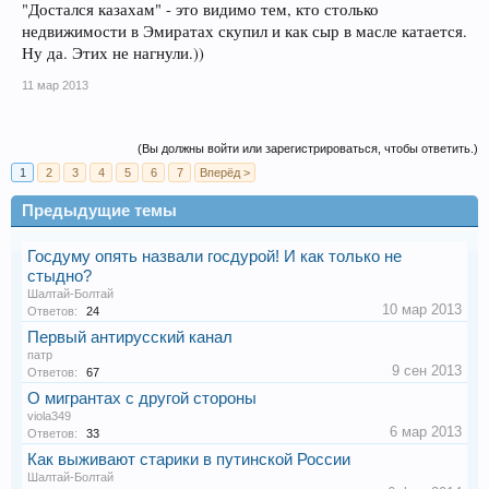
"Достался казахам" - это видимо тем, кто столько
недвижимости в Эмиратах скупил и как сыр в масле катается.
Ну да. Этих не нагнули.))
11 мар 2013
(Вы должны войти или зарегистрироваться, чтобы ответить.)
1
2
3
4
5
6
7
Вперёд >
Предыдущие темы
Госдуму опять назвали госдурой! И как только не
стыдно?
Шалтай-Болтай
10 мар 2013
Ответов:
24
Первый антирусский канал
патр
9 сен 2013
Ответов:
67
О мигрантах с другой стороны
viola349
6 мар 2013
Ответов:
33
Как выживают старики в путинской России
Шалтай-Болтай