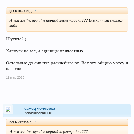
Igor.R сказал(а):
↑
И чем же "нагнули" в период перестройки??? Все хапнули сколько
надо
Шутите? )
Хапнули не все, а единицы причастных.
Остальные до сих пор расхлебывают. Вот эту общую массу и
нагнули.
11 мар 2013
самец человека
Заблокированные
Igor.R сказал(а):
↑
И чем же "нагнули" в период перестройки???