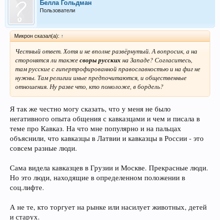
Белла Гольдман
Пользователи
Микрон сказал(а):
↑
Честный ответ. Хотя и не вполне развёрнутый. А вопросик, а на
сторонятся ли также
своры русских
на Западе? Согласитесь,
там русские с гипертрофированной православностью и на фиг не
нужны. Там религии иные предпочитаются, и общественные
отношения. Ну разве что, кто помоложе, в бордель?
Я так же честно могу сказать, что у меня не было
негативного опыта общения с кавказцами и чем и писала в
теме про Кавказ. На что мне популярно и на пальцах
объяснили, что кавказцы в Латвии и кавказцы в России - это
совсем разные люди.
Сама видела кавказцев в Грузии и Москве. Прекрасные люди.
Но это люди, находящие в определенном положении в
соц.лифте.
А не те, кто торгует на рынке или насилует животных, детей
и старух.