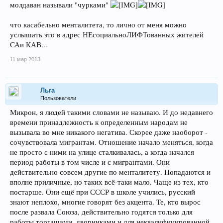
молдаван называли "чурками"
что касабельно менталитета, то лично от меня можно
услышать это в адрес НЕсоциальноЛИФТованных жителей
САи КАВ...
11 мар 2013
Льга
Пользователи
Микрон, я людей такими словами не называю. И до недавнего
времени принадлежность к определенным народам не
вызывала во мне никакого негатива. Скорее даже наоборот -
сочувствовала мигрантам. Отношение начало меняться, когда
не просто с ними на улице сталкивалась, а когда начался
период работы в том числе и с мигрантами. Они
действительно совсем другие по менталитету. Попадаются и
вполне приличные, но таких всё-таки мало. Чаще из тех, кто
постарше. Они ещё при СССР в школе учились, русский
знают неплохо, многие говорят без акцента. Те, кто вырос
после развала Союза, действительно годятся только для
работы торгашами, дворниками и для неквалифицированной