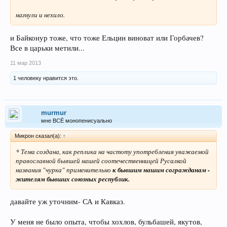
нагнули и нехило.
и Байконур тоже, что тоже Ельцин виноват или Горбачев?
Все в царьки метили...
11 мар 2013
1 человеку нравится это.
murmur
мне ВСЁ монопенисуально
Микрон сказал(а):
↑
* Тема создана, как реплика на частоту употребления уважаемой
православной бывшей нашей соотечественницей Русалкой
названия "чурка" применительно
к бывшим нашим согражданам -
жителям бывших союзных республик.
давайте уж уточним- СА и Кавказ.
У меня не было опыта, чтобы хохлов, бульбашей, якутов,