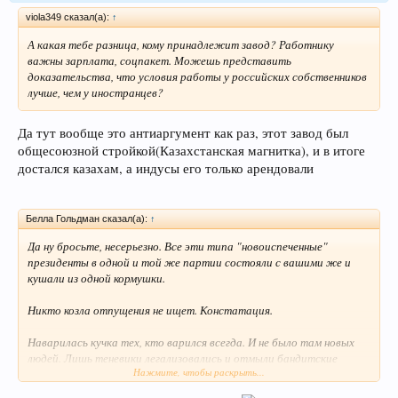
viola349 сказал(а):
↑
А какая тебе разница, кому принадлежит завод? Работнику
важны зарплата, соцпакет. Можешь представить
доказательства, что условия работы у российских собственников
лучше, чем у иностранцев?
Да тут вообще это антиаргумент как раз, этот завод был
общесоюзной стройкой(Казахстанская магнитка), и в итоге
достался казахам, а индусы его только арендовали
Белла Гольдман сказал(а):
↑
Да ну бросьте, несерьезно. Все эти типа "новоиспеченные"
президенты в одной и той же партии состояли с вашими же и
кушали из одной кормушки.
Никто козла отпущения не ищет. Констатация.
Наварилась кучка тех, кто варился всегда. И не было там новых
людей. Лишь теневики легализовались и отмыли бандитские
Нажмите, чтобы раскрыть...
деньги.