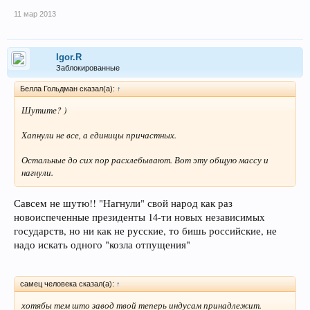
11 мар 2013
Igor.R
Заблокированные
Белла Гольдман сказал(а):
↑
Шутите? )
Хапнули не все, а единицы причастных.
Остальные до сих пор расхлебывают. Вот эту общую массу и
нагнули.
Савсем не шутю!! "Нагнули" свой народ как раз
новоиспеченные президенты 14-ти новых независимых
государств, но ни как не русские, то бишь российские, не
надо искать одного "козла отпущения"
самец человека сказал(а):
↑
хотябы тем што завод твой теперь индусам принадлежит.