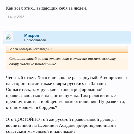
Как всех этих...выдающих себя за людей.
11 мар 2013
Микрон
Пользователи
Белла Гольдман сказал(а):
↑
Слышала такой совет от тех, кто в отличие от меня всю эту
свору знает не понаслышке.
Честный ответ. Хотя и не вполне развёрнутый. А вопросик, а
своры русских
на сторонятся ли также
на Западе?
Согласитесь, там русские с гипертрофированной
православностью и на фиг не нужны. Там религии иные
предпочитаются, и общественные отношения. Ну разве что,
кто помоложе, в бордель?
Это ДОСТОЙНО той же русской православной девицы,
воспитанной на Есенине и Асадове добропорядочными
советским маменькой и папенькой?