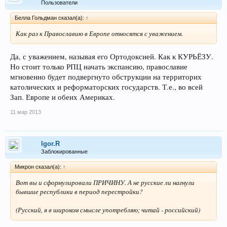
Пользователи
Белла Гольдман сказал(а):
↑
Как раз к Православию в Европе относятся с уважением.
Да, с уважением, называя его Ортодоксией. Как к КУРЬЁЗУ.
Но стоит только РПЦ начать экспансию, православие
мгновенно будет подвергнуто обструкции на территорих
католических и реформаторских государств. Т.е., во всей
Зап. Европе и обеих Америках.
11 мар 2013
Igor.R
Заблокированные
Микрон сказал(а):
↑
Вот вы и сформулировали ПРИЧИНУ. А не русские ли нагнули
бывшие республики в период перестройки?
(Русский, я в широком смысле употребляю; читай - российский)