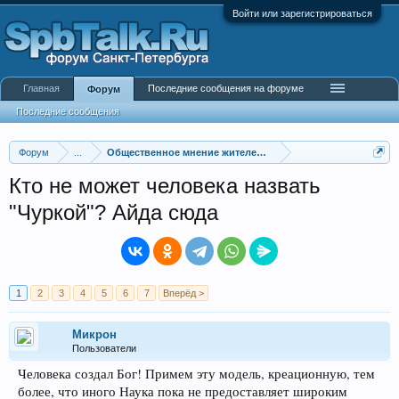
Войти или зарегистрироваться
Главная
Последние сообщения на форуме
Форум
Последние сообщения
Форум
...
Общественное мнение жителей города
Кто не может человека назвать
"Чуркой"? Айда сюда
1
2
3
4
5
6
7
Вперёд >
Микрон
Пользователи
Человека создал Бог! Примем эту модель, креационную, тем
более, что иного Наука пока не предоставляет широким