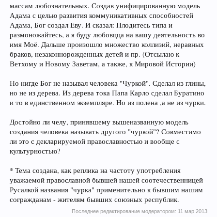
массам любознательных. Создав унифицированную модель
Адама с целью развития коммуникативных способностей
Адама, Бог создал Еву. И сказал: Плодитесь типа и
размоножайтесь, а я буду любовцца на вашу деятельность во
имя Моё. Дальше произошло множество коллизий, неравных
браков, незаконнорожденных детей и пр. (Отсылаю к
Ветхому и Новому Заветам, а также, к Мировой Истории)
Но нигде Бог не называл человека "Чуркой". Сделал из глины,
но не из дерева. Из дерева тока Папа Карло сделал Буратино
и то в единственном экземпляре. Но из полена ,а не из чурки.
Достойно ли челу, принявшему вышеназванную модель
создания человека называть другого "чуркой"? Совместимо
ли это с декларируемой православностью и вообще с
культурностью?
* Тема создана, как реплика на частоту употребления
уважаемой православной бывшей нашей соотечественницей
Русалкой названия "чурка" применительно к бывшим нашим
согражданам - жителям бывших союзных республик.
Последнее редактирование модератором:
11 мар 2013