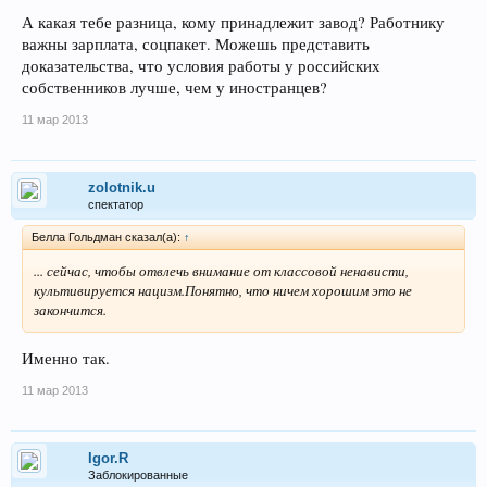
А какая тебе разница, кому принадлежит завод? Работнику
важны зарплата, соцпакет. Можешь представить
доказательства, что условия работы у российских
собственников лучше, чем у иностранцев?
11 мар 2013
zolotnik.u
спектатор
Белла Гольдман сказал(а):
↑
... сейчас, чтобы отвлечь внимание от классовой ненависти,
культивируется нацизм.Понятно, что ничем хорошим это не
закончится.
Именно так.
11 мар 2013
Igor.R
Заблокированные