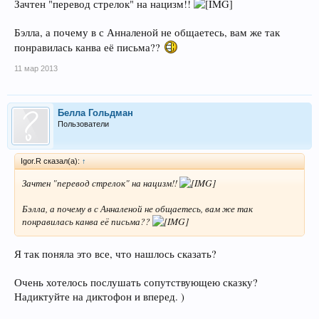
Зачтен "перевод стрелок" на нацизм!!
Нагнули народ, да. Ни свой, ни чужой, ВЕСЬ.
А сейчас, чтобы отвлечь внимание от классовой ненависти,
Бэлла, а почему в с Анналеной не общаетесь, вам же так
культивируется нацизм.
понравилась канва её письма??
Понятно, что ничем хорошим это не закончится.
11 мар 2013
Белла Гольдман
Пользователи
Igor.R сказал(а):
↑
Зачтен "перевод стрелок" на нацизм!!
Бэлла, а почему в с Анналеной не общаетесь, вам же так
понравилась канва её письма??
Я так поняла это все, что нашлось сказать?
Очень хотелось послушать сопутствующею сказку?
Надиктуйте на диктофон и вперед. )