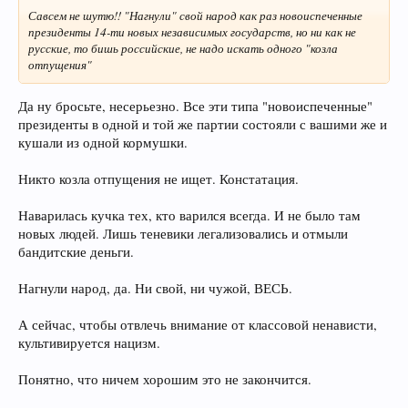
Савсем не шутю!! "Нагнули" свой народ как раз новоиспеченные
президенты 14-ти новых независимых государств, но ни как не
русские, то бишь российские, не надо искать одного "козла
отпущения"
Да ну бросьте, несерьезно. Все эти типа "новоиспеченные"
президенты в одной и той же партии состояли с вашими же и
кушали из одной кормушки.
Никто козла отпущения не ищет. Констатация.
Наварилась кучка тех, кто варился всегда. И не было там
новых людей. Лишь теневики легализовались и отмыли
бандитские деньги.
Нагнули народ, да. Ни свой, ни чужой, ВЕСЬ.
А сейчас, чтобы отвлечь внимание от классовой ненависти,
культивируется нацизм.
Понятно, что ничем хорошим это не закончится.