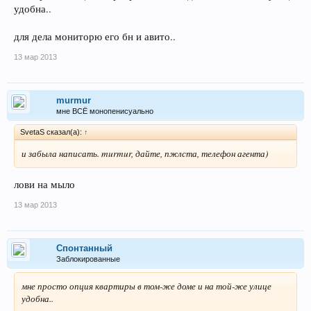
удобна..
для дела мониторю его бн и авито..
13 мар 2013
murmur
мне ВСЁ монопенисуально
SvetaS сказал(а):
↑
и забыла написать. murmur, дайте, пжлста, телефон агента)
лови на мыло
13 мар 2013
Спонтанный
Заблокированные
мне просто опция квартиры в том-же доме и на той-же улице
удобна..