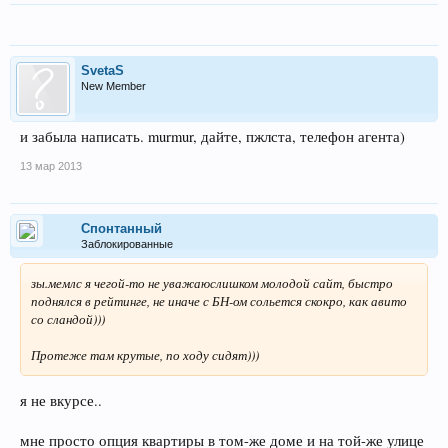
SvetaS
New Member
и забыла написать. murmur, дайте, пжлста, телефон агента)
13 мар 2013
Спонтанный
Заблокированные
зы.мемлс я чегой-то не уважаюслишком молодой сайт, быстро
поднялся в рейтинге, не иначе с БН-ом сольется скокро, как авито
со сландой)))
Протеже там крутые, по ходу сидят)))
я не вкурсе..
мне просто опция квартиры в том-же доме и на той-же улице