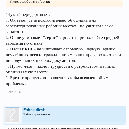
Чувак о работе в России
"Чувак" передёргивает.
1. Он ведёт речь исключительно об официально
зарегистрированных рабочих местах - не учитывая само-
занятости.
2. Он не учитывает "серые" зарплаты при подсчёте средней
зарплаты по стране.
3. Насчёт КНР - не учитывает огромную "чёрную" армию
неучтённых псевдо-граждан, не имевших права рождаться и
не получивших никаких документов.
4. Прямо лжёт - насчёт трудности с устройством на низко-
оплачиваемую работу.
5. Бредит про пути исправления якобы выявленной им
проблемы.
8 окт 2016
Eshnejdicsh
Заблокированные
1) самозанятость нигде не учитывается. Кстати среди моих