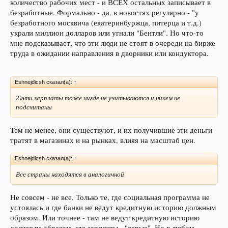
количество рабочих мест - и ВСЕХ остальных записывает в
безработные. Формально - да, в новостях регулярно - "у
безработного москвича (екатеринбуржца, питерца и т.д.)
украли миллион долларов или угнали "Бентли". Но что-то
мне подсказывает, что эти люди не стоят в очереди на бирже
труда в ожидании направления в дворники или кондуктора.
Eshnejdicsh сказал(а):
↑
2)эти зарплаты тоже нигде не учитываются и никем не
подсчитаны
Тем не менее, они существуют, и их получившие эти деньги
тратят в магазинах и на рынках, влияя на масштаб цен.
Eshnejdicsh сказал(а):
↑
Все страны находятся в аналогичной
Не совсем - не все. Только те, где социальная программа не
устоялась и где банки не ведут кредитную историю должным
образом. Или точнее - там не ведут кредитную историю
должным образом, где зарплаты - "серые". Но в любом