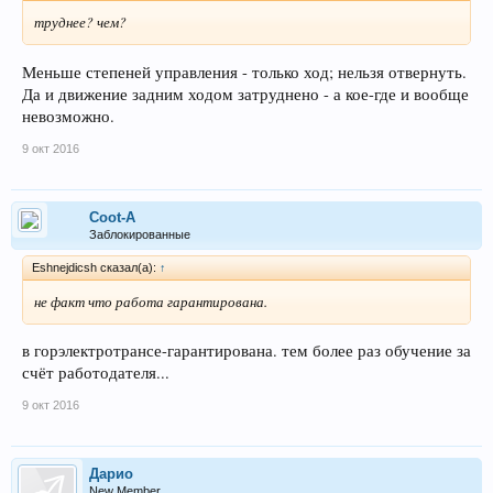
труднее? чем?
Меньше степеней управления - только ход; нельзя отвернуть.
Да и движение задним ходом затруднено - а кое-где и вообще
невозможно.
9 окт 2016
Coot-A
Заблокированные
Eshnejdicsh сказал(а):
↑
не факт что работа гарантирована.
в горэлектротрансе-гарантирована. тем более раз обучение за
счёт работодателя...
9 окт 2016
Дарио
New Member