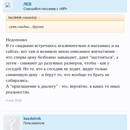
ЛEB
Спасшийся пассажир с «МР»
bezdelnik сказал(а):
↑
суть скидки....другая
Недопонял.
Я со скидками встречаюсь исключительно в магазинах и на
сайтах; вот там и возникло мною описанное впечатление -
что сперва цену безбожно завышают, дают "настояться", а
затем - снижают до разумных размеров, чтобы - как у
соседей. Но те, кто к соседям не ходит, видит только
сниженную цену - и берут то, что вообще-то брать не
собирались.
А "приглашение к диалогу" - это, вероятно, в каких то иных
реальностях.
4 ноя 2016
bezdelnik
Пользователи