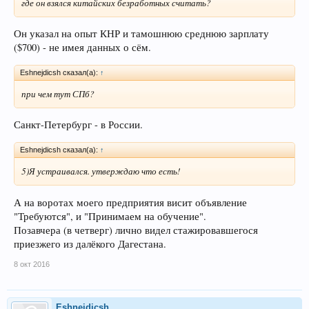
где он взялся китайских безработных считать?
Он указал на опыт КНР и тамошнюю среднюю зарплату
($700) - не имея данных о сём.
Eshnejdicsh сказал(а):
↑
при чем тут СПб?
Санкт-Петербург - в России.
Eshnejdicsh сказал(а):
↑
5)Я устраивался. утверждаю что есть!
А на воротах моего предприятия висит объявление
"Требуются", и "Принимаем на обучение".
Позавчера (в четверг) лично видел стажировавшегося
приезжего из далёкого Дагестана.
8 окт 2016
Eshnejdicsh