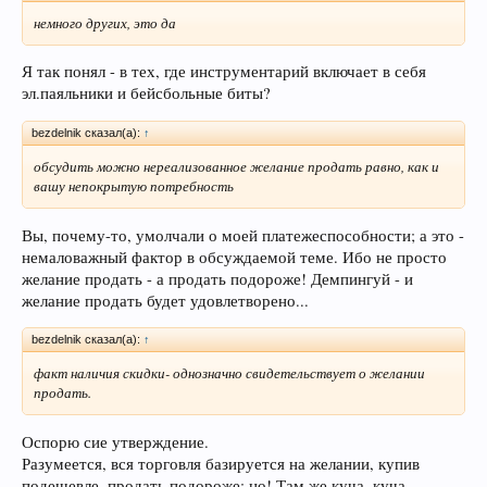
немного других, это да
Я так понял - в тех, где инструментарий включает в себя
эл.паяльники и бейсбольные биты?
bezdelnik сказал(а):
↑
обсудить можно нереализованное желание продать равно, как и
вашу непокрытую потребность
Вы, почему-то, умолчали о моей платежеспособности; а это -
немаловажный фактор в обсуждаемой теме. Ибо не просто
желание продать - а продать подороже! Демпингуй - и
желание продать будет удовлетворено...
bezdelnik сказал(а):
↑
факт наличия скидки- однозначно свидетельствует о желании
продать.
Оспорю сие утверждение.
Разумеется, вся торговля базируется на желании, купив
подешевле, продать подороже; но! Там же куча, куча