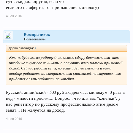
суть скидки....другая, если чо
соответствующий лидер; из своих и КНРовских соображений. А
вот цены - цены ориентируются на покупательский спрос.Лично у
если это не оферта, то- приглашение к диалогу)
меня - разумеется, нет. А вот по-ссылке - именно вакансии.
4 ноя 2016
Есть специальность - возьмут сразу. Нет специальности - возьмут
на обучение, а потом - так же, как когда специальность
есть.Меньше степеней управления - только ход; нельзя отвернуть.
Да и движение задним ходом затруднено - а кое-где и вообще
Компрачикос
невозможно.
Пользователи
Дарио сказал(а):
↑
Кто-нибудь менял работу (полностью сферу деятельности) так,
чтобы не с нуля все начинать, а получить мало мальски приличный
доход. Сейчас работа есть, но есть идеи ее сменить и уйти
вообще работать по специальности (лингвист), но страшно, что
придется опять работать за копейки...
Русский, английский - 500 руб академ час, минимум, 3 раза в
нед - милости просим.... Вопрос... что для вас "копейки", у
нас репетитор по русскому профессионально этим делом
занят... Не жалуется на доход.
4 ноя 2016