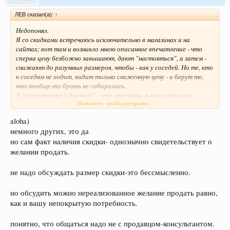
ЛEB сказал(а):
↑
Недопонял.
Я со скидками встречаюсь исключительно в магазинах и на
сайтах; вот там и возникло мною описанное впечатление - что
сперва цену безбожно завышают, дают "настояться", а затем -
снижают до разумных размеров, чтобы - как у соседей. Но те, кто
к соседям не ходит, видит только сниженную цену - и берут то,
что вообще-то брать не собирались.
А "приглашение к диалогу" - это, вероятно, в каких то иных
Нажмите, чтобы раскрыть...
реальностях.
aloha)
немного других, это да
но сам факт наличия скидки- однозначно свидетельствует о
желании продать.
не надо обсуждать размер скидки-это бессмысленно.
но обсудить можно нереализованное желание продать равно,
как и вашу непокрытую потребность.
понятно, что общаться надо не с продавцом-консультантом.