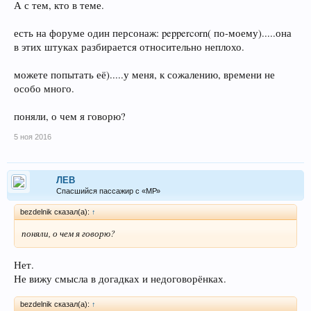
А с тем, кто в теме.
есть на форуме один персонаж: peppercorn( по-моему).....она
в этих штуках разбирается относительно неплохо.
можете попытать её).....у меня, к сожалению, времени не
особо много.
поняли, о чем я говорю?
5 ноя 2016
ЛEB
Спасшийся пассажир с «МР»
bezdelnik сказал(а):
↑
поняли, о чем я говорю?
Нет.
Не вижу смысла в догадках и недоговорёнках.
bezdelnik сказал(а):
↑