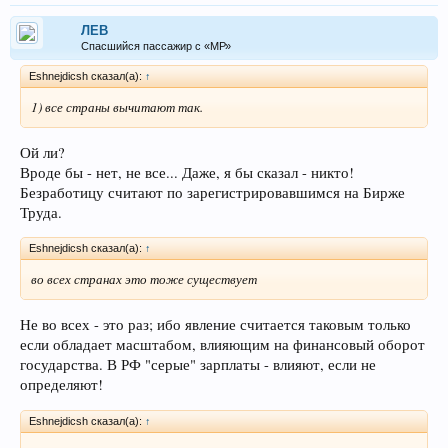
ЛEB
Спасшийся пассажир с «МР»
Eshnejdicsh сказал(а):
↑
1) все страны вычитают так.
Ой ли?
Вроде бы - нет, не все... Даже, я бы сказал - никто!
Безработицу считают по зарегистрировавшимся на Бирже
Труда.
Eshnejdicsh сказал(а):
↑
во всех странах это тоже существует
Не во всех - это раз; ибо явление считается таковым только
если обладает масштабом, влияющим на финансовый оборот
государства. В РФ "серые" зарплаты - влияют, если не
определяют!
Eshnejdicsh сказал(а):
↑