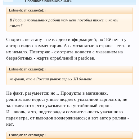
Спасшийся пассажир с «МР»
Eshnejdicsh сказал(а):
↑
В России нормальных работ там нет, пособия тоже, и какой
смысл?
Спорить не стану - не владею информацией; но! Её нет и у
автора видео-комментария. А самозанятые в стране - есть, и
их немало. Повторяю - смотрите новости с указанием на
безработных - жертв ограблений и разбоев.
Eshnejdicsh сказал(а):
↑
не факт, что в России рынок серых ЗП больше
Не факт, разумеется; но... Продукты в магазинах,
решительно недоступные людям с указанной зарплатой, не
залёживаются; что указывает на устойчивый спрос.
И - вновь, я-то, подтверждая сомнительность указанного
параметра, от выводов воздерживаюсь; а вот автор ролика -
нет.
Eshnejdicsh сказал(а):
↑