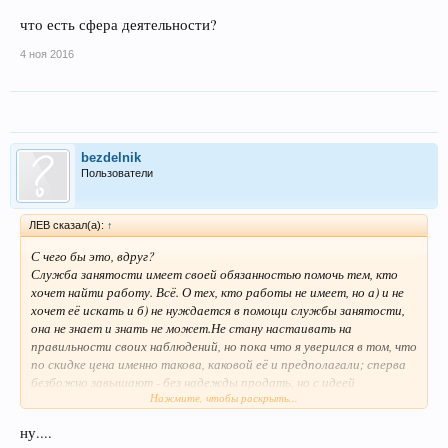
что есть сфера деятельности?
4 ноя 2016
bezdelnik
Пользователи
ЛEB сказал(а):
↑
С чего бы это, вдруг?
Служба занятости имеет своей обязанностью помочь тем, кто
хочет найти работу. Всё. О тех, кто работы не имеет, но а) и не
хочет её искать и б) не нуждается в помощи службы занятости,
она не знает и знать не может.Не стану настаивать на
правильности своих наблюдений, но пока что я уверился в том, что
по скидке цена именно такова, каковой её и предполагали; сперва
безбожно завышают - без надежды продать, но с идеей
Нажмите, чтобы раскрыть...
ошеломить и приучить к. А потом - снижают до приемлемых
размеров и, собственно, продают.А какой в них смысл?
ну....
Для КНР официальные данные - это как высочайше укажет