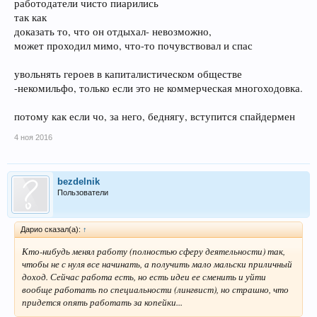
работодатели чисто пиарились
так как
доказать то, что он отдыхал- невозможно,
может проходил мимо, что-то почувствовал и спас
увольнять героев в капиталистическом обществе
-некомильфо, только если это не коммерческая многоходовка.
потому как если чо, за него, беднягу, вступится спайдермен
4 ноя 2016
bezdelnik
Пользователи
Дарио сказал(а):
↑
Кто-нибудь менял работу (полностью сферу деятельности) так,
чтобы не с нуля все начинать, а получить мало мальски приличный
доход. Сейчас работа есть, но есть идеи ее сменить и уйти
вообще работать по специальности (лингвист), но страшно, что
придется опять работать за копейки...