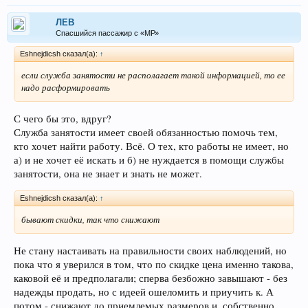
ЛEB
Спасшийся пассажир с «МР»
Eshnejdicsh сказал(а):
↑
если служба занятости не располагает такой информацией, то ее
надо расформировать
С чего бы это, вдруг?
Служба занятости имеет своей обязанностью помочь тем,
кто хочет найти работу. Всё. О тех, кто работы не имеет, но
а) и не хочет её искать и б) не нуждается в помощи службы
занятости, она не знает и знать не может.
Eshnejdicsh сказал(а):
↑
бывают скидки, так что снижают
Не стану настаивать на правильности своих наблюдений, но
пока что я уверился в том, что по скидке цена именно такова,
каковой её и предполагали; сперва безбожно завышают - без
надежды продать, но с идеей ошеломить и приучить к. А
потом - снижают до приемлемых размеров и, собственно,