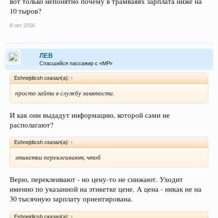
вот только непонятно почему в трамваяях зарплата ниже на
10 тыров?
8 окт 2016
ЛEB
Спасшийся пассажир с «МР»
Eshnejdicsh сказал(а):
↑
просто зайти в службу занятости.
И как они выдадут информацию, которой сами не
располагают?
Eshnejdicsh сказал(а):
↑
этикетки переклеивают, чтоб
Верю, переклеивают - но цену-то не снижают. Уходит
именно по указанной на этикетке цене. А цена - никак не на
30 тысячную зарплату ориентирована.
Eshnejdicsh сказал(а):
↑