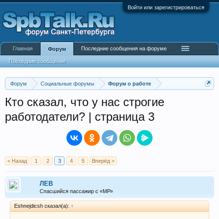
Войти или зарегистрироваться
Главная
Последние сообщения на форуме
Форум
Последние сообщения
Форум
Социальные форумы
Форум о работе
Кто сказал, что у нас строгие
работодатели? | страница 3
< Назад
1
2
3
4
5
Вперёд >
ЛEB
Спасшийся пассажир с «МР»
Eshnejdicsh сказал(а):
↑