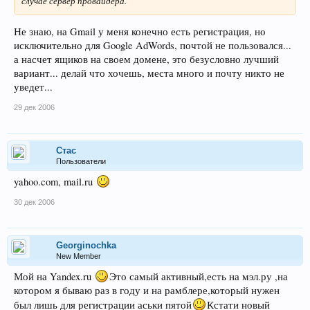
случае сервер провайдера.
Не знаю, на Gmail у меня конечно есть регистрация, но
исключительно для Google AdWords, почтой не пользовался...
а насчет ящиков на своем домене, это безусловно лучший
вариант... делай что хочешь, места много и почту никто не
уведет...
29 дек 2006
Стас
Пользователи
yahoo.com, mail.ru
30 дек 2006
Georginochka
New Member
Мой на Yandex.ru
Это самый активный,есть на мэл.ру ,на
котором я бываю раз в году и на рамблере,который нужен
был лишь для регистрации аськи пятой
Кстати новый