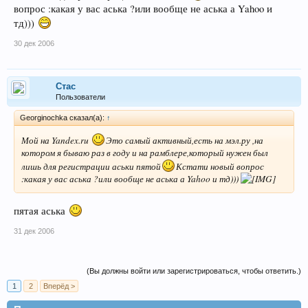
вопрос :какая у вас аська ?или вообще не аська а Yahoo и
тд)))
30 дек 2006
Стас
Пользователи
Georginochka сказал(а):
↑
Мой на Yandex.ru
Это самый активный,есть на мэл.ру ,на
котором я бываю раз в году и на рамблере,который нужен был
лишь для регистрации аськи пятой
Кстати новый вопрос
:какая у вас аська ?или вообще не аська а Yahoo и тд)))
пятая аська
31 дек 2006
(Вы должны войти или зарегистрироваться, чтобы ответить.)
1
2
Вперёд >