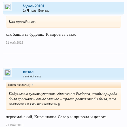
Чужой20101
1) Я прав. Всегда.
Как прогнёшься..
как башлять будешь. 10тыров за этаж.
21 май 2013
витал
ceni vidi sisgi
Kolos сказал(а):
↑
Подумываю купить участок недалеко от Выборга, чтобы природа
была красивая и самое главное – трасса ровная чтобы была, а то
колдобины и ямы так надоели.((
первомайский, Кивеннаппа-Север-и природа и дорога
21 май 2013