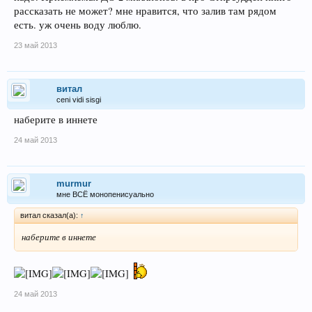
рассказать не может? мне нравится, что залив там рядом
есть. уж очень воду люблю.
23 май 2013
витал
ceni vidi sisgi
наберите в иннете
24 май 2013
murmur
мне ВСЁ монопенисуально
витал сказал(а):
↑
наберите в иннете
24 май 2013