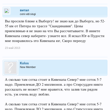
витал
ceni vidi sisgi
Вы просили ближе к Выборгу! не знаю как до Выборга, но 52-
55 км от Питера по трассе "Скандинавия". Цены
приемлимые-я не знаю на что Вы рассчитываете. В иннете
Кивенапа север наберите- узнаете все. Я искал Юг-в Пудости
мне понравилось-это Кивенапа юг, Скоро перееду
23 май 2013
Kolos
New Member
А сколько там сотка стоит в Кивенапа Север? мне соток 5-7
надо. Приемлемая ДО 2 миллионов. а про Стирсудден никто
рассказать не может? мне нравится, что залив там рядом
есть. уж очень воду люблю.
А сколько там сотка стоит в Кивенапа Север? мне соток 5-7
надо. Приемлемая ДО 2 миллионов. а про Стирсудден никто