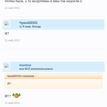
чтобы была, а то колдобины и ямы так надоели.((
21 май 2013
Чужой20101
1) Я прав. Всегда.
И?
21 май 2013
murmur
мне ВСЁ монопенисуально
Чужой20101 сказал(а):
↑
И?
И!!!
21 май 2013