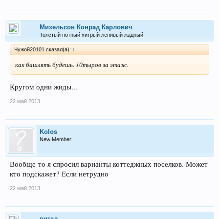
Михельсон Конрад Карлович
Толстый потный хитрый ленивый жадный
Чужой20101 сказал(а):
↑
как башлять будешь. 10тыров за этаж.
Кругом одни жиды...
22 май 2013
Kolos
New Member
Вообще-то я спросил варианты коттеджных поселков. Может
кто подскажет? Если нетрудно
22 май 2013
витал