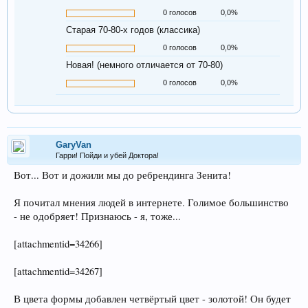
0 голосов
0,0%
Старая 70-80-х годов (классика)
0 голосов
0,0%
Новая! (немного отличается от 70-80)
0 голосов
0,0%
GaryVan
Гарри! Пойди и убей Доктора!
Вот... Вот и дожили мы до ребрендинга Зенита!
Я почитал мнения людей в интернете. Голимое большинство
- не одобряет! Признаюсь - я, тоже...
[attachmentid=34266]
[attachmentid=34267]
В цвета формы добавлен четвёртый цвет - золотой! Он будет