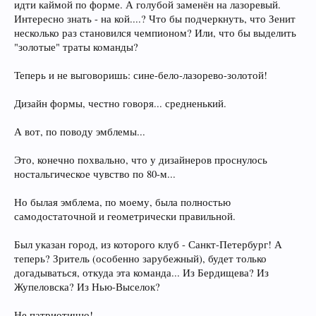
идти каймой по форме. А голубой заменён на лазоревый.
Интересно знать - на кой....? Что бы подчеркнуть, что Зенит
несколько раз становился чемпионом? Или, что бы выделить
"золотые" траты команды?
Теперь и не выговоришь: сине-бело-лазорево-золотой!
Дизайн формы, честно говоря... средненький.
А вот, по поводу эмблемы...
Это, конечно похвально, что у дизайнеров проснулось
ностальгическое чувство по 80-м...
Но былая эмблема, по моему, была полностью
самодостаточной и геометрически правильной.
Был указан город, из которого клуб - Санкт-Петербург! А
теперь? Зритель (особенно зарубежный), будет только
догадываться, откуда эта команда... Из Бердищева? Из
Жупеловска? Из Нью-Выселок?
Не патриотично!