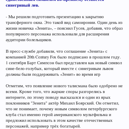
синегривый лев.
- Мы решили подготовить презентацию к закрытию
трансферного окна. Это такой вид самоиронии. Один день из
жизни новичка «Зенита», – пояснил Гусев, добавив, что образ
популярного персонажа использовали для расширения
аудитории болельщиков.
В пресс-службе добавили, что соглашение «Зенита» с
компанией 20th Century Fox было подписано в прошлом году.
1 сентября Барт Симпсон был представлен как новый символ
сине-бело-голубых, который вместе с синегривым львом
должны были поддерживать «Зенит» во время игр
Отметим, что появление нового талисмана было одобрено не
всеми. Кроме того, что жаркие споры разгорелись в
интернете, по этому поводу высказался и один из ярых
поклонников "Зенита" актёр Михаил Боярский. Он отметил,
что не понимает, почему новым символом петербургского
клуба стал именно герой американского мультфильма и
предложил использовать в этом качестве отечественных
персонажей, например трёх богатырей.