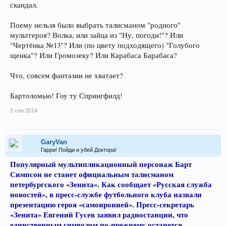
скандал.
Поему нельзя было выбрать талисманом "родного"
мультгероя? Волка, или зайца из "Ну, погоди!"? Или
"Чертёнка №13"? Или (по цвету подходящего) "Голубого
щенка"? Или Громозеку? Или Карабаса Барабаса?
Что, совсем фантазии не хватает?
Бартоломью! Гоу ту Спрингфилд!
2 сен 2014
GaryVan
Гарри! Пойди и убей Доктора!
Популярный мультипликационный персонаж Барт
Симпсон не станет официальным талисманом
петербургского «Зенита». Как сообщает «Русская служба
новостей», в пресс-службе футбольного клуба назвали
презентацию героя «самоиронией». Пресс-секретарь
«Зенита» Евгений Гусев заявил радиостанции, что
единственным символом по-прежнему останется