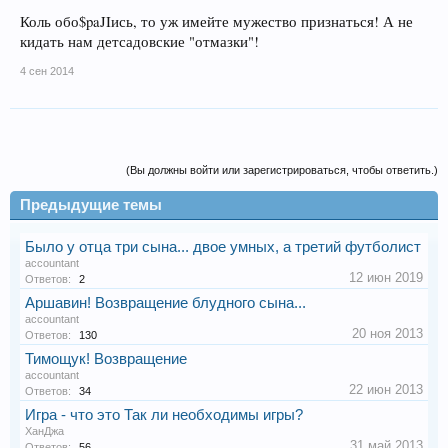
Коль обо$paJIись, то уж имейте мужество признаться! А не
кидать нам детсадовские "отмазки"!
4 сен 2014
(Вы должны войти или зарегистрироваться, чтобы ответить.)
Предыдущие темы
Было у отца три сына... двое умных, а третий футболист
accountant
12 июн 2019
Ответов:
2
Аршавин! Возвращение блудного сына...
accountant
20 ноя 2013
Ответов:
130
Тимощук! Возвращение
accountant
22 июн 2013
Ответов:
34
Игра - что это Так ли необходимы игры?
ХанДжа
31 май 2013
Ответов:
56