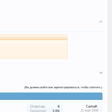
#7
#8
(Вы должны войти или зарегистрироваться, чтобы ответить.)
Ответов:
4
CarinaK.
11 май 2008
Просмотров:
8.356