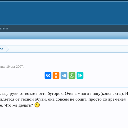
атели
ле
оша
,
19 окт 2007
.
льце руки от возле ногтя бугорок. Очень много пишу(конспекты). И
является от тесной обуви, она совсем не болит, просто со времене
же. Что же делать?