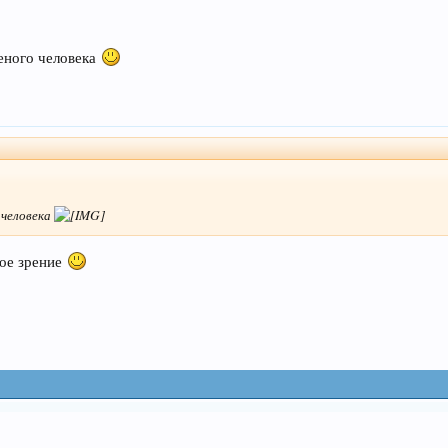
ченого человека
о человека
хое зрение