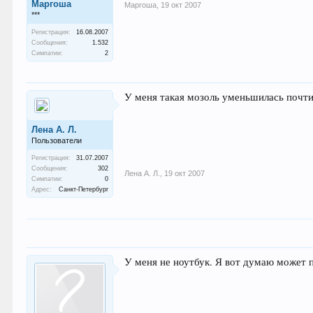
Маргоша
Маргоша
,
19 окт 2007
***
Регистрация:
16.08.2007
Сообщения:
1.532
Симпатии:
2
У меня такая мозоль уменьшилась почти 
Лена А. Л.
Пользователи
Регистрация:
31.07.2007
Сообщения:
302
Лена А. Л.
,
19 окт 2007
Симпатии:
0
Адрес:
Санкт-Петербург
У меня не ноутбук. Я вот думаю может п