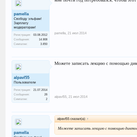
pamella
Свободу эльфам!
Зарплату
модераторам!
pamella
,
21 июл 2014
Регистрация:
03.08.2012
Сообщения:
14.908
Симпатии:
3.850
Можете записать лекцию с помощью дикт
alpavl55
Пользователи
Регистрация:
21.07.2014
Сообщения:
26
alpavl55
,
21 июл 2014
Симпатии:
2
alpavl55 сказал(а):
↑
Можете записать лекцию с помощью диктофон
pamella