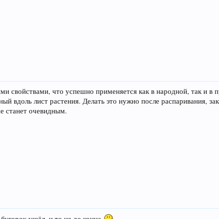
ми свойствами, что успешно применяется как в народной, так и в 
ный вдоль лист растения. Делать это нужно после распаривания, з
не станет очевидным.
 бугорок ушёл, и то не до конца