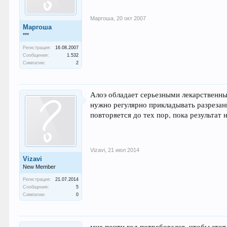
Маргоша
,
20 окт 2007
Маргоша
***
Регистрация:
16.08.2007
Сообщения:
1.532
Симпатии:
2
Алоэ обладает серьезными лекарственны
нужно регулярно прикладывать разрезан
повторяется до тех пор, пока результат 
Vizavi
,
21 июл 2014
Vizavi
New Member
Регистрация:
21.07.2014
Сообщения:
5
Симпатии:
0
мне почти год потребовался, чтобы этот