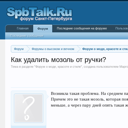
Главная
Последние сообщения на форуме
Пользов
Форум
Последние сообщения
Форум
Форумы о высоком и вечном
Форум о моде, красоте и сти
Как удалить мозоль от ручки?
Тема в разделе "
Форум о моде, красоте и стиле
", создана пользователем
Марг
Возникла такая проблема. На среднем па
Причем это не такая мозоль, которая по
меньше, а через пару дней опять такая 