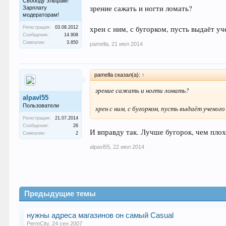
Свободу эльфам!
зрение сажать и ногти ломать?
Зарплату
модераторам!
хрен с ним, с бугорком, пусть выдаёт у
Регистрация:
03.08.2012
Сообщения:
14.908
Симпатии:
3.850
pamella
,
21 июл 2014
pamella сказал(а):
↑
зрение сажать и ногти ломать?
alpavl55
Пользователи
хрен с ним, с бугорком, пусть выдаёт ученог
Регистрация:
21.07.2014
Сообщения:
26
И вправду так. Лучше бугорок, чем пло
Симпатии:
2
alpavl55
,
22 июл 2014
Предыдущие темы
нужны адреса магазинов он самый Casual
PermCity
,
24 сен 2007