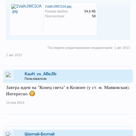
1VaIhJWC0JA.jpg
Размер файла:
54,6 КБ
Просмотров:
58
Последнее редактирование модератором:
1 авг 2013
1 авг 2013
KauH_vs_ABeJIb
Пользователи
Завтра идем на "Конец света" в Колизее (у ст. м. Маяковская).
Интересно
16 янв 2014
Шалтай-Болтай