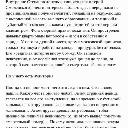
Внутренне Степанов донельзя типичен (как и герой
Смоленского), чем и интересен. Только здесь перед нами не
провинциальный полуинтеллигент, глядящий на окружающих
с высоченной высоты высшего образования - а тот дикий и
зубастый тип москвича, каким пугают детей за сто первым
километром. Фольклорный практически тип. Он прострелен
навылет квартирным вопросом – изгой в собственном
городе. У него за душой ничего, кроме московской прописки,
только техникум и работа на заводе – придурок без диплома.
Его кредитная история впору бомжу. Он записной
невезунчик, и от осознания этого уже дошел до грани, за
которой начинается не игровой, а смертельный алкоголизм.
Но у него есть аудитория.
Иногда он не понимает, чего эти люди в нем, Степанове,
нашли. Какого черта они его любят. Зачем странная девица
таскается на все его выступления, да непременно с бутылкой
коньяка, на которую явно выкраивает деньги из нищенского
жалованья… Зачем другая девица потребовала, чтобы
именно он лишил ее невинности (о, из этого вышел поистине
смертельный номер)… Почему женщина, возникшая откуда-
то ниоткуда, приглядывается к герою так, будто с ним еще