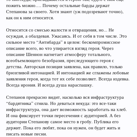
пожить можно…. Почему остальные барды держат
Степанова за своего. Хотя знают (уж подозревают точно),
как он к ним относится.
Относится со смесью жалости и отвращения, но... Не
осуждая, а обалдевая. Ужасаясь. И от себя в том числе. Это
сильное место “Антибарда” в целом: бескомпромиссное
описание всего, во что упирается взгляд героя. Через
описание Шеннон нагнетает атмосферу тотального,
всеобъемлющего безобразия, преследующего героя с
детства. Авторская позиция заявлена, как правило, только
брюзгливой интонацией. И интонацией же сглажены лобовые
заявления героя, когда тот их себе позволяет. Всегда издевка.
Всегда ирония. И всегда душа нараспашку.
Степанов прекрасно видит, насколько вся инфраструктура
“бардятника” сгнила. Но деваться некуда: это все-таки
инфраструктура, она дает возможность заработать на хлеб.
И она фиксирует точки пересечения с аудиторией. А без
аудитории Степанову самое место в гробу. Публика его
держит. Пока его любят, пока он нужен, он будет жить и
писать новые песни.