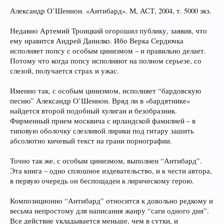
Александр О’Шеннон. «Антибард». М, АСТ, 2004, т. 5000 экз.
Недавно Артемий Троицкий огорошил публику, заявив, что
ему нравится Андрей Данилко. Ибо Верка Сердючка
исполняет попсу с особым цинизмом – и правильно делает.
Потому что когда попсу исполняют на полном серьезе, со
слезой, получается страх и ужас.
Именно так, с особым цинизмом, исполняет “бардовскую
песню” Александр О’Шеннон. Вряд ли в «бардятнике»
найдется второй подобный хулиган и безобразник.
Фирменный прием москвича с ирландской фамилией – в
типовую оболочку слезливой лирики под гитару зашить
абсолютно кичевый текст на грани порнографии.
Точно так же, с особым цинизмом, выполнен “Антибард”.
Эта книга – одно сплошное издевательство, и к чести автора,
в первую очередь он беспощаден к лирическому герою.
Композиционно “Антибард” относится к довольно редкому и
весьма непростому для написания жанру “саги одного дня”.
Все действие укладывается меньше, чем в сутки, и