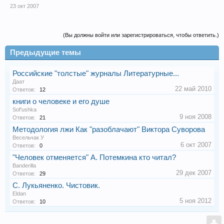
23 окт 2007
(Вы должны войти или зарегистрироваться, чтобы ответить.)
Предыдущие темы
Российские "толстые" журналы Литературные...
Даат
22 май 2010
Ответов:
12
книги о человеке и его душе
Sof'ushka
9 ноя 2008
Ответов:
21
Методология лжи Как "разоблачают" Виктора Суворова
Весельчак У
6 окт 2007
Ответов:
0
"Человек отменяется" А. Потемкина кто читал?
Banderilla
29 дек 2007
Ответов:
29
С. Лукьяненко. Чистовик.
Eldan
5 ноя 2012
Ответов:
10