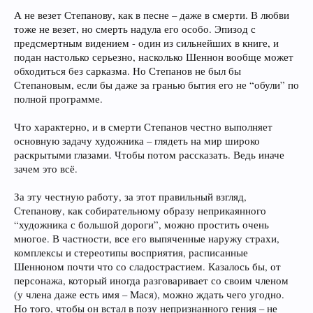
А не везет Степанову, как в песне – даже в смерти. В любви
тоже не везет, но смерть надула его особо. Эпизод с
предсмертным видением - один из сильнейших в книге, и
подан настолько серьезно, насколько Шеннон вообще может
обходиться без сарказма. Но Степанов не был бы
Степановым, если бы даже за гранью бытия его не “обули” по
полной программе.
Что характерно, и в смерти Степанов честно выполняет
основную задачу художника – глядеть на мир широко
раскрытыми глазами. Чтобы потом рассказать. Ведь иначе
зачем это всё.
За эту честную работу, за этот правильный взгляд,
Степанову, как собирательному образу неприкаянного
“художника с большой дороги”, можно простить очень
многое. В частности, все его выпяченные наружу страхи,
комплексы и стереотипы восприятия, расписанные
Шенноном почти что со сладострастием. Казалось бы, от
персонажа, который иногда разговаривает со своим членом
(у члена даже есть имя – Мася), можно ждать чего угодно.
Но того, чтобы он встал в позу непризнанного гения – не