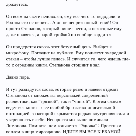
дождетесь.
Он всем на свете недоволен, ему все чего-то недодали, и
Родина его не ценит… А он не непризнанный гений! Он
просто Степанов, который пишет песни, и некоторые ему
даже нравятся, а парой-тройкой он вообще гордится.
Он продерется сквозь этот безумный день. Выйдет к
микрофону. Поглядит на публику. Ему поднесут очередной
стакан – чтобы лучше пелось. И случится то, чего ждешь где-
то с середины книги. Степанова стошнит в зал.
Давно пора.
И тут раздадутся слова, которые резко и навеки отделят
Степанова от множества персонажей современной
реалистики, как “грязной”, так и “чистой”. К этим словам
ведет вся книга – с ее особой брюзгливо-описательной
интонацией, за которой скрывается редкая внутренняя сила и
уверенность в себе. Неспроста мы выше поминали
Лимонова. Помните, чем кончается “Эдичка”? Яростным
воплем в лицо мирозданию: ИДИТЕ ВЫ ВСЕ К ЕБАНОЙ