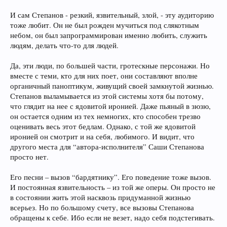
И сам Степанов - резкий, язвительный, злой, - эту аудиторию
тоже любит. Он не был рожден мучиться под слякотным
небом, он был запрограммирован именно любить, служить
людям, делать что-то для людей.
Да, эти люди, по большей части, гротескные персонажи. Но
вместе с теми, кто для них поет, они составляют вполне
органичный паноптикум, живущий своей замкнутой жизнью.
Степанов выламывается из этой системы хотя бы потому,
что глядит на нее с ядовитой иронией. Даже пьяный в зюзю,
он остается одним из тех немногих, кто способен трезво
оценивать весь этот бедлам. Однако, с той же ядовитой
иронией он смотрит и на себя, любимого. И видит, что
другого места для “автора-исполнителя” Саши Степанова
просто нет.
Его песни – вызов “бардятнику”. Его поведение тоже вызов.
И постоянная язвительность – из той же оперы. Он просто не
в состоянии жить этой насквозь придуманной жизнью
всерьез. Но по большому счету, все вызовы Степанова
обращены к себе. Ибо если не везет, надо себя подстегивать.