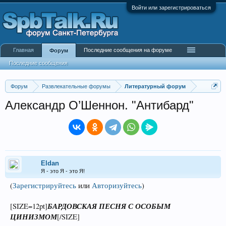
Войти или зарегистрироваться
Главная
Последние сообщения на форуме
Форум
Последние сообщения
Форум
Развлекательные форумы
Литературный форум
Александр О’Шеннон. "Антибард"
Eldan
Я - это Я - это Я!
(
Зарегистрируйтесь
или
Авторизуйтесь
)
БАРДОВСКАЯ ПЕСНЯ С ОСОБЫМ
[SIZE=12pt]
ЦИНИЗМОМ
[/SIZE]