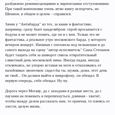
разбавлено реминисценциями и лирическими отступлениями.
При такой компоновке очень легко книгу испортить, но
Шеннон, в общем и целом – справился.
Зачин у “Антибарда” из тех, за какие в фантастике,
например, сразу бьют канделябром: герой просыпается с
бодуна и не может понять, где он и с кем. Только это не
фантастика, а реальное утро московского барда, у которого
вечером концерт. Начиная с опохмела под пельмешки и до
самого выхода на сцену “автор-исполнитель” Саша Степанов
будет тащить себя за шиворот сквозь отвратительный
слякотный день московской зимы. Иногда падая, иногда
отключаясь, но упорно вставая на ноги и отмахиваясь от
назойливых звоночков: сидел бы ты, мужик, дома, этот день
не твой... Он должен выйти к микрофону, он обещал. В
первую очередь, себе обещал. Ну-ну.
Дорога через Москву, да с заходами в разные места, да с
паузами на пожевать и перепихнуться, длинная - хватит,
чтобы между делом рассказать нам, то ерничая, то плюясь от
злости, целую жизнь.