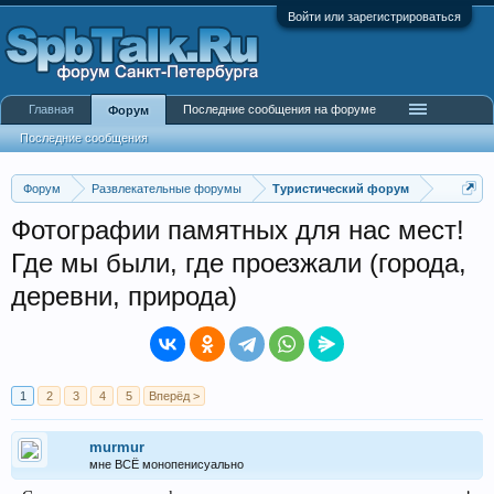
Войти или зарегистрироваться
Главная
Последние сообщения на форуме
Форум
Последние сообщения
Форум
Развлекательные форумы
Туристический форум
Фотографии памятных для нас мест!
Где мы были, где проезжали (города,
деревни, природа)
1
2
3
4
5
Вперёд >
murmur
мне ВСЁ монопенисуально