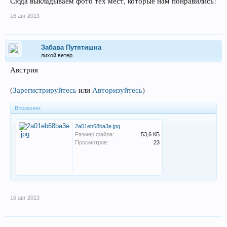
Сюда выкладываем фото тех мест, которые нам понравились!
16 авг 2013
Забава Путятишна
лихой ветер
Австрия
(
Зарегистрируйтесь
или
Авторизуйтесь
)
Вложения:
2a01eb68ba3e.jpg
Размер файла:
53,6 КБ
Просмотров:
23
16 авг 2013