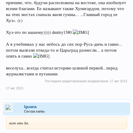
причине, что, будучи расположена на востоке, она изобилует
всеми благами. Ее называют также Хунигардом, потому что
на этих местах сначала жили гунны... ...Главный город ее
Хуэ». (с)
Хуэ-это по нашему))))) dmitry1380
А в учебниках у нас небось до сих пор-Русь-дичь и гавно...
потом вылезли откеда-то и Царьград разнесли... а потом
опять в гавно
веселуха...всегда считал историю шлюхой первой...перед
журналистами и путанами
Последнее редактирование модератором:
17 авг 2013
17 авг 2013
Iguana
Сестра santы.
вот это да.