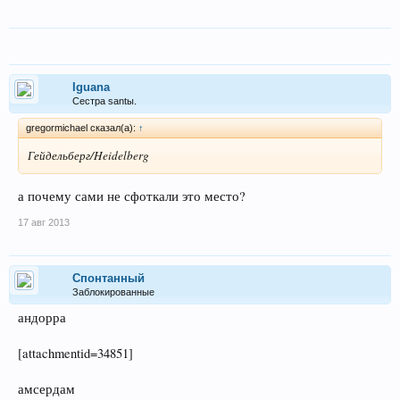
Iguana
Сестра santы.
gregormichael сказал(а):
↑
Гейдельберг/Heidelberg
а почему сами не сфоткали это место?
17 авг 2013
Спонтанный
Заблокированные
андорра
[attachmentid=34851]
амсердам