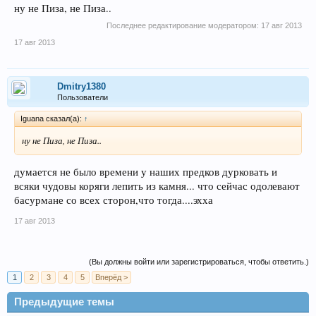
ну не Пиза, не Пиза..
Последнее редактирование модератором:
17 авг 2013
17 авг 2013
Dmitry1380
Пользователи
Iguana сказал(а):
↑
ну не Пиза, не Пиза..
думается не было времени у наших предков дурковать и
всяки чудовы коряги лепить из камня... что сейчас одолевают
басурмане со всех сторон,что тогда....эхха
17 авг 2013
(Вы должны войти или зарегистрироваться, чтобы ответить.)
1
2
3
4
5
Вперёд >
Предыдущие темы