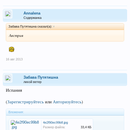
Annalena
Содержанка
Забава Путятишна сказал(а):
↑
Австрия
16 авг 2013
Забава Путятишна
лихой ветер
Испания
(
Зарегистрируйтесь
или
Авторизуйтесь
)
Вложения:
4e2f90ec99b8.jpg
Размер файла:
33,4 КБ