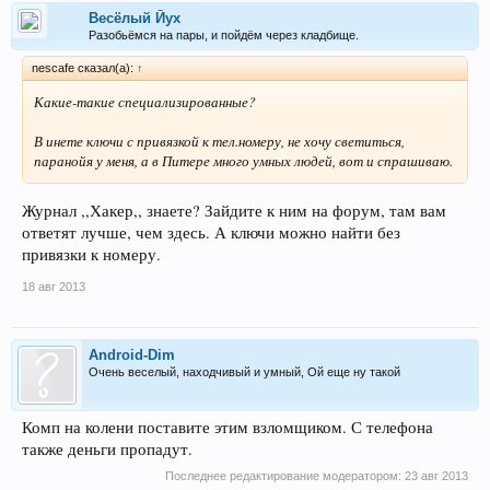
Весёлый Йух
Разобьёмся на пары, и пойдём через кладбище.
nescafe сказал(а):
↑
Какие-такие специализированные?
В инете ключи с привязкой к тел.номеру, не хочу светиться,
паранойя у меня, а в Питере много умных людей, вот и спрашиваю.
Журнал ,,Хакер,, знаете? Зайдите к ним на форум, там вам
ответят лучше, чем здесь. А ключи можно найти без
привязки к номеру.
18 авг 2013
Android-Dim
Очень веселый, находчивый и умный, Ой еще ну такой
Комп на колени поставите этим взломщиком. С телефона
также деньги пропадут.
Последнее редактирование модератором:
23 авг 2013