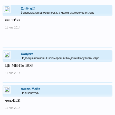
Ол@-л@
Зеленоглазая рыжеволоска, а может рыжеволосая зеле
циГЕЙка
11 янв 2014
ХанДжа
ПодводныйКамень Оксюморон, вОжиданииПопутногоВетра
ЦЕ-МЕНТо-ВОЗ
11 янв 2014
пчела Майя
Пользователи
челоВЕК
11 янв 2014