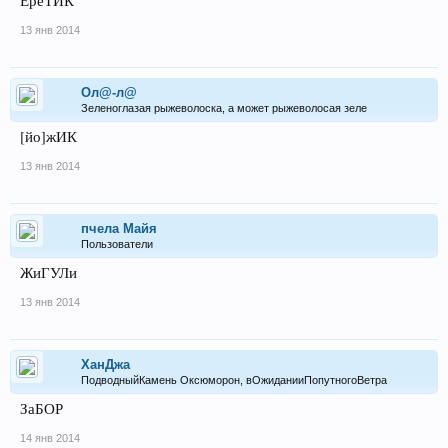
ЕреТИК
13 янв 2014
Ол@-л@
Зеленоглазая рыжеволоска, а может рыжеволосая зеле
[йо]жИК
13 янв 2014
пчела Майя
Пользователи
ЖиГУЛи
13 янв 2014
ХанДжа
ПодводныйКамень Оксюморон, вОжиданииПопутногоВетра
ЗаБОР
14 янв 2014