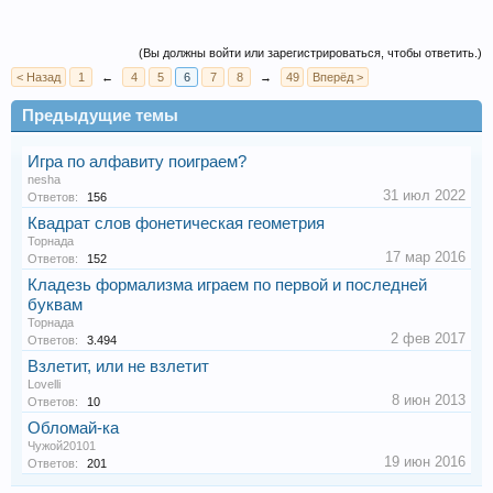
(Вы должны войти или зарегистрироваться, чтобы ответить.)
< Назад
1
←
4
5
6
7
8
→
49
Вперёд >
Предыдущие темы
Игра по алфавиту поиграем?
nesha
31 июл 2022
Ответов:
156
Квадрат слов фонетическая геометрия
Торнада
17 мар 2016
Ответов:
152
Кладезь формализма играем по первой и последней
буквам
Торнада
2 фев 2017
Ответов:
3.494
Взлетит, или не взлетит
Lovelli
8 июн 2013
Ответов:
10
Обломай-ка
Чужой20101
19 июн 2016
Ответов:
201