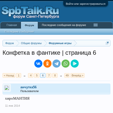
Войти или зарегистрироваться
Главная
Последние сообщения на форуме
Форум
Последние сообщения
Форум
Общие форумы
Форумные игры
Конфетка в фантике | страница 6
< Назад
1
←
4
5
6
7
8
→
49
Вперёд >
анчутка56
Пользователи
хироМАНТИЯ
11 янв 2014