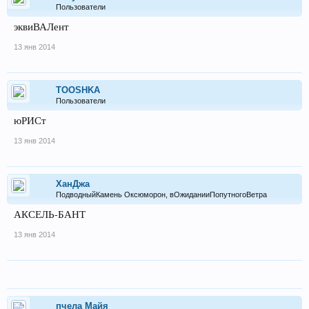
Пользователи
эквиВАЛент
13 янв 2014
TOOSHKA
Пользователи
юРИСт
13 янв 2014
ХанДжа
ПодводныйКамень Оксюморон, вОжиданииПопутногоВетра
АКСЕЛЬ-БАНТ
13 янв 2014
пчела Майя