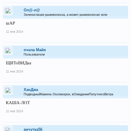
Ол@-л@
Зеленоглазая рыжеволоска, а может рыжеволосая зеле
шАР
11 янв 2014
пчела Майя
Пользователи
ЩИТоВИДка
11 янв 2014
ХанДжа
ПодводныйКамень Оксюморон, вОжиданииПопутногоВетра
КАША-ЛОТ
11 янв 2014
анчутка56