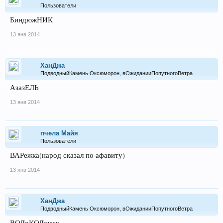
Пользователи
БиндюжНИК
13 янв 2014
ХанДжа
ПодводныйКамень Оксюморон, вОжиданииПопутногоВетра
АзазЕЛЬ
13 янв 2014
пчела Майя
Пользователи
ВАРежка(народ сказал по афавиту)
13 янв 2014
ХанДжа
ПодводныйКамень Оксюморон, вОжиданииПопутногоВетра
ВОЛоКОЛамск