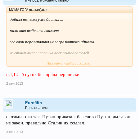
мне ВСЁ монопенисуально
МИМА ГОГА сказал(а):
↑
дибилл ты всех уже достал ...
мало кто тебе это скажет
все свои переживания малограмотного идиота
не стоит вываливать на всех пользователей
Нажмите, чтобы раскрыть...
иди дворником и мозг (который у тебя усох)
п.1,12 - 5 суток без права переписки
может восстановится ...
2 сен 2013
сообщение не удивлюсь
Eurofilin
Пользователи
удалишь как дешевая мразота
с этими тока так. Путин приказал. без слова Путин, им закон
критику не воспринимающаяся ...
не закон. правильно Сталин их ссылал.
3 сен 2013