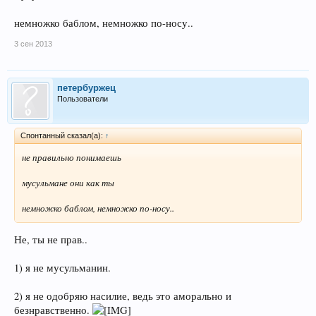
немножко баблом, немножко по-носу..
3 сен 2013
петербуржец
Пользователи
Спонтанный сказал(а):
↑
не правильно понимаешь
мусульмане они как ты
немножко баблом, немножко по-носу..
Не, ты не прав..
1) я не мусульманин.
2) я не одобряю насилие, ведь это аморально и
безнравственно.