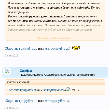
Источники из Чечни сообщают, что с 1 первого сентября школам
Чечни
запретили пускать на занятие девочек в хиджабе.
Теперь
это запрещено.
Также
ликвидируются уроки исламской этике и закрываются
все молельные комнаты в школах.
Официального подтверждения
этим сведениям пока нет. Однако подтвердить или опровергнуть
данную информацию можно будет уже в ближайшие сутки.
Нажмите, чтобы раскрыть...
Сообщается, что соответствующий приказ якобы поступил из
Министерства Образования России. При этом руководство в
школах объясняют родителям, что
это требование лично от
(
Зарегистрируйтесь
или
Авторизуйтесь
)
Путина, которому, мол, должен подчиниться Кадыров.
2 сен 2013
ХанДжа
ПодводныйКамень Оксюморон, вОжиданииПопутногоВетра
murmur сказал(а):
↑
(
Зарегистрируйтесь
или
Авторизуйтесь
)
(
Зарегистрируйтесь
или
Авторизуйтесь
)
2 сен 2013