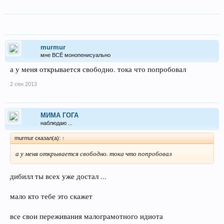
murmur
мне ВСЁ монопенисуально
а у меня открывается свободно. тока что попробовал
2 сен 2013
МИМА ГОГА
наблюдаю ...
murmur сказал(а):
↑
а у меня открывается свободно. тока что попробовал
дибилл ты всех уже достал ...
мало кто тебе это скажет
все свои переживания малограмотного идиота