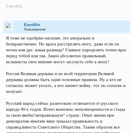
3 сен 2013
Eurofilin
Пользователи
Я тоже не одобряю насилие, это аморально и
безнравственно. Но врага расстрелять могу, даже если он
чечен или даг, какая разница? Главное определить точно враг
перед тобой или так. Закон абсолютно правильный,
исламисты свое мнение могут засунуть себе в жопу!
Россия Великая держава и по всей территории Великой
державы должны быть одни основные правила. Ну а кто не
согласен, может уехать, а кто начнет войну, тот по сопатке и
получит.
Русский народ сейчас разительно отличается от русского
народа 90-х годов. Изчез комплекс неполноценности и стыда
за свою якобы"неправильную" страну. Опыт жизни при
демократии многим явно показал правильность и
справедливость Советского Общества. Таким образом все
сепаратные течения, подвергаются в народе неодобрению.