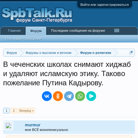
Войти или зарегистрироваться
Главная
Последние сообщения на форуме
Форум
Последние сообщения
Форум
Форумы о высоком и вечном
Форум о религиях
В чеченских школах снимают хиджаб
и удаляют исламскую этику. Таково
пожелание Путина Кадырову.
1
2
Вперёд >
murmur
мне ВСЁ монопенисуально