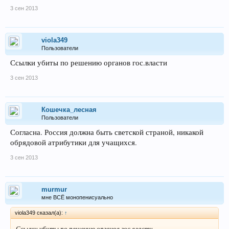
3 сен 2013
viola349
Пользователи
Ссылки убиты по решению органов гос.власти
3 сен 2013
Кошечка_лесная
Пользователи
Согласна. Россия должна быть светской страной, никакой
обрядовой атрибутики для учащихся.
3 сен 2013
murmur
мне ВСЁ монопенисуально
viola349 сказал(а):
↑
Ссылки убиты по решению органов гос.власти