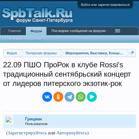
Войти или зарегистрироваться
Главная
Последние сообщения на форуме
Форум
Последние сообщения
Форум
Питерские форумы
Мероприятия, Выставки, Концерты
22.09 ПШО ПроРок в клубе Rossi's
традиционный сентябрьский концерт
от лидеров питерского экзотик-рок
Грициан
Пользователи
(
Зарегистрируйтесь
или
Авторизуйтесь
)