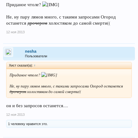
Приданое чтоле?
Не, ну пару лямов много, с такими запросами Огород
останется
дрочером
холостяком до самой смерти((
12 ноя 2013
nesha
Пользователи
Хист сказал(а):
↑
Приданое чтоле?
Не, ну пару лямов много, с такими запросами Огород останется
дрочером
холостяком до самой смерти((
он и без запросов останется....
12 ноя 2013
1 человеку нравится это.