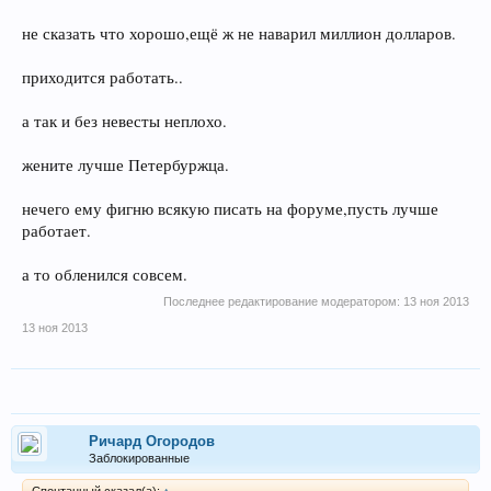
не сказать что хорошо,ещё ж не наварил миллион долларов.
приходится работать..
а так и без невесты неплохо.
жените лучше Петербуржца.
нечего ему фигню всякую писать на форуме,пусть лучше
работает.
а то обленился совсем.
Последнее редактирование модератором:
13 ноя 2013
13 ноя 2013
Ричард Огородов
Заблокированные
Спонтанный сказал(а):
↑