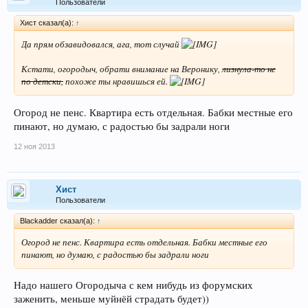
Пользователи
Хист сказал(а):
↑
Да прям обзавидовался, ага, тот случай
Кстати, огородыч, обрати внимание на Веронику,
лизнула-то не
по детски,
похоже ты нравишься ей.
Огород не пенс. Квартира есть отдельная. Бабки местные его
пинают, но думаю, с радостью бы задрали ноги
12 ноя 2013
Хист
Пользователи
Blackadder сказал(а):
↑
Огород не пенс. Квартира есть отдельная. Бабки местные его
пинают, но думаю, с радостью бы задрали ноги
Надо нашего Огородыча с кем нибудь из форумских
заженить, меньше муйнёй страдать будет))