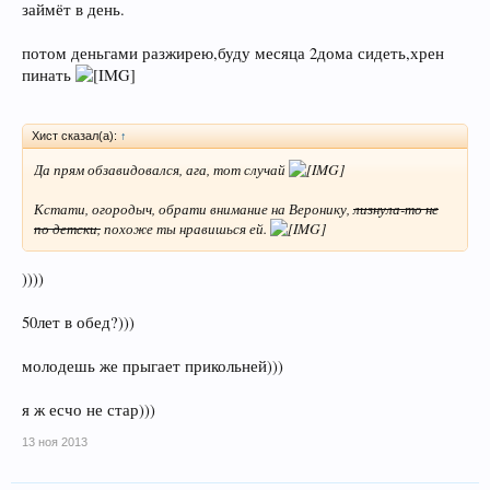
займёт в день.
потом деньгами разжирею,буду месяца 2дома сидеть,хрен
пинать
Хист сказал(а):
↑
Да прям обзавидовался, ага, тот случай
Кстати, огородыч, обрати внимание на Веронику,
лизнула-то не
по детски,
похоже ты нравишься ей.
))))
50лет в обед?)))
молодешь же прыгает прикольней)))
я ж есчо не стар)))
13 ноя 2013