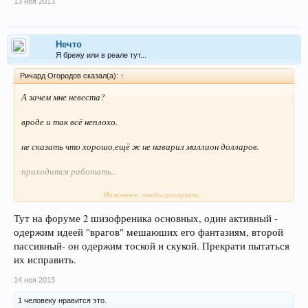
13 ноя 2013
Нечто
Я брежу или в реале тут...
Ричард Огородов сказал(а):
↑
А зачем мне невеста?
вроде и так всё неплохо.
не сказать что хорошо,ещё ж не наварил миллион долларов.
приходится работать..
Нажмите, чтобы раскрыть...
а так и без невесты неплохо.
Тут на форуме 2 шизофреника основных, один активный -
жените лучше Петербуржца.
одержим идеей "врагов" мешаюших его фантазиям, второй
нечего ему фигню всякую писать на форуме,пусть лучше работает.
пассивный- он одержим тоской и скукой. Прекрати пытаться
их исправить.
а то обленился совсем.
14 ноя 2013
1 человеку нравится это.