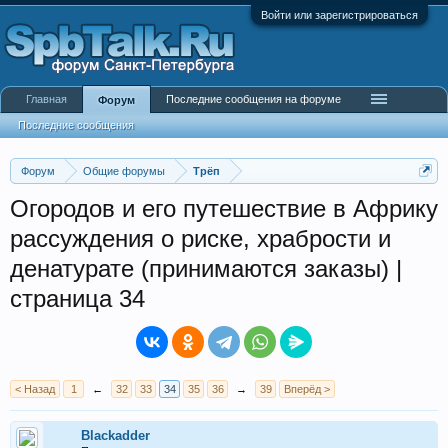
Войти или зарегистрироваться
Главная
Последние сообщения на форуме
Форум
Последние сообщения
Форум
Общие форумы
Трёп
Огородов и его путешествие в Африку
рассуждения о риске, храбрости и
денатурате (принимаются заказы) |
страница 34
< Назад
1
←
32
33
34
35
36
→
39
Вперёд >
Blackadder