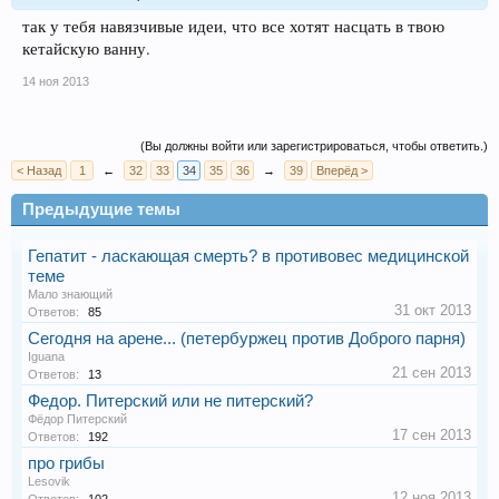
так у тебя навязчивые идеи, что все хотят насцать в твою
кетайскую ванну.
14 ноя 2013
(Вы должны войти или зарегистрироваться, чтобы ответить.)
< Назад
1
←
32
33
34
35
36
→
39
Вперёд >
Предыдущие темы
Гепатит - ласкающая смерть? в противовес медицинской
теме
Мало знающий
31 окт 2013
Ответов:
85
Сегодня на арене... (петербуржец против Доброго парня)
Iguana
21 сен 2013
Ответов:
13
Федор. Питерский или не питерский?
Фёдор Питерский
17 сен 2013
Ответов:
192
про грибы
Lesovik
12 ноя 2013
Ответов:
102