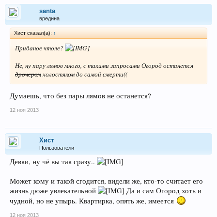
santa
вредина
Хист сказал(а):
↑
Приданое чтоле?
Не, ну пару лямов много, с такими запросами Огород останется
дрочером
холостяком до самой смерти((
Думаешь, что без пары лямов не останется?
12 ноя 2013
Хист
Пользователи
Девки, ну чё вы так сразу..
Может кому и такой сгодится, видели же, кто-то считает его
жизнь дюже увлекательной
Да и сам Огород хоть и
чудной, но не упырь. Квартирка, опять же, имеется
12 ноя 2013