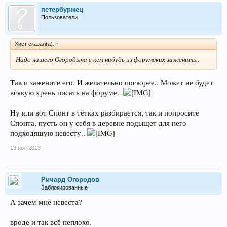
петербуржец
Пользователи
Хист сказал(а):
↑
Надо нашего Огородыча с кем нибудь из форумских заженить..
Так и зажените его. И желательно поскорее.. Может не будет
всякую хрень писать на форуме..
Ну или вот Спонт в тётках разбирается, так и попросите
Спонта, пусть он у себя в деревне подыщет для него
подходящую невесту..
13 ноя 2013
Ричард Огородов
Заблокированные
А зачем мне невеста?
вроде и так всё неплохо.