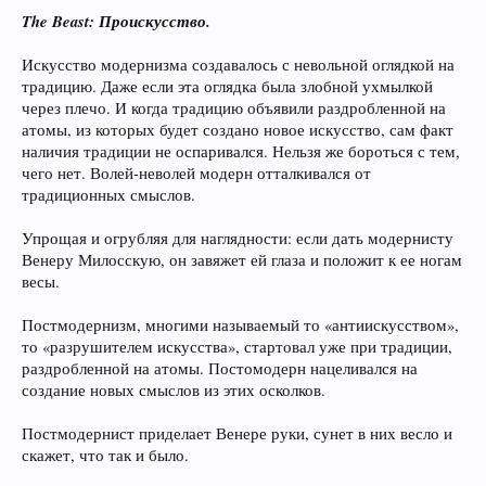
The Beast: Проискусство.
Искусство модернизма создавалось с невольной оглядкой на
традицию. Даже если эта оглядка была злобной ухмылкой
через плечо. И когда традицию объявили раздробленной на
атомы, из которых будет создано новое искусство, сам факт
наличия традиции не оспаривался. Нельзя же бороться с тем,
чего нет. Волей-неволей модерн отталкивался от
традиционных смыслов.
Упрощая и огрубляя для наглядности: если дать модернисту
Венеру Милосскую, он завяжет ей глаза и положит к ее ногам
весы.
Постмодернизм, многими называемый то «антиискусством»,
то «разрушителем искусства», стартовал уже при традиции,
раздробленной на атомы. Постомодерн нацеливался на
создание новых смыслов из этих осколков.
Постмодернист приделает Венере руки, сунет в них весло и
скажет, что так и было.