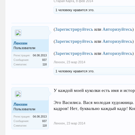
Старая Карга
,
8 фев 2014
1 человеку нравится это.
(
Зарегистрируйтесь
или
Авторизуйтесь
)
(
Зарегистрируйтесь
или
Авторизуйтесь
)
Ленхен
Пользователи
(
Зарегистрируйтесь
или
Авторизуйтесь
)
Регистрация:
04.06.2013
Сообщения:
937
Ленхен
,
23 мар 2014
Симпатии:
118
1 человеку нравится это.
У каждой моей куколки есть имя и истор
Это Василиса. Вася молодая художница.
Ленхен
кадров! Нет, буквально каждый кадр! Ко
Пользователи
Регистрация:
04.06.2013
Сообщения:
937
Ленхен
,
23 мар 2014
Симпатии:
118