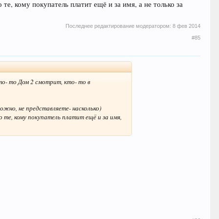
те, кому покупатель платит ещё и за имя, а не только за
Последнее редактирование модератором:
8 фев 2014
#85
Кто- то Дом 2 смотрит, кто- то в
ожно, не представляете- насколько)
 те, кому покупатель платит ещё и за имя,