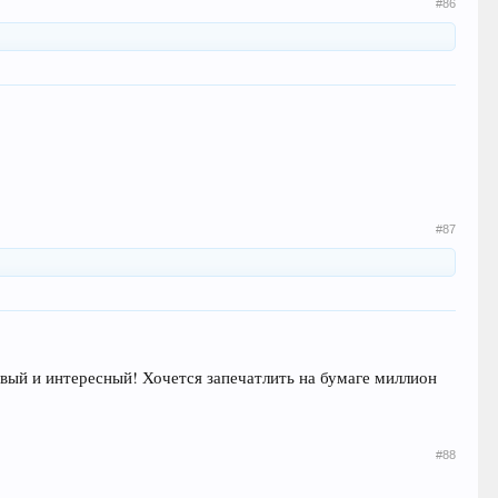
#86
#87
ивый и интересный! Хочется запечатлить на бумаге миллион
#88