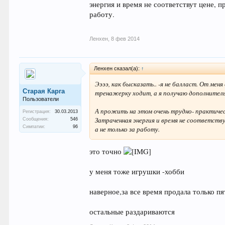
энергия и время не соответствут цене, п
работу.
Ленхен
,
8 фев 2014
Ленхен сказал(а):
↑
Ээээ, как бысказать.. -я не балласт. От мен
Старая Карга
тренажерку ходит, а я получаю дополнитель
Пользователи
А прожить на этом очень трудно- практичес
Регистрация:
30.03.2013
Затраченная энергия и время не соответству
Сообщения:
546
Симпатии:
96
а не только за работу.
это точно
у меня тоже игрушки -хобби
наверное,за все время продала только пя
остальные раздариваются