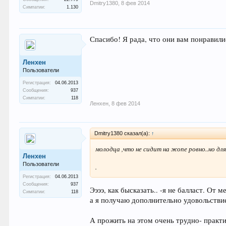
Dmitry1380
,
8 фев 2014
Симпатии:
1.130
Спасибо! Я рада, что они вам понравил
Ленхен
Пользователи
Регистрация:
04.06.2013
Сообщения:
937
Симпатии:
118
Ленхен
,
8 фев 2014
Dmitry1380 сказал(а):
↑
молодца ,что не сидит на жопе ровно..но для
Ленхен
Пользователи
.
Регистрация:
04.06.2013
Сообщения:
937
Ээээ, как бысказать.. -я не балласт. От 
Симпатии:
118
а я получаю дополнительно удовольствие
А прожить на этом очень трудно- практи