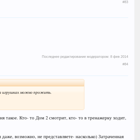
#83
Последнее редактирование модератором:
8 фев 2014
#84
а игрушках можно прожить.
еня такое. Кто- то Дом 2 смотрит, кто- то в тренажерку ходит,
 даже, возможно, не представляете- насколько) Затраченная