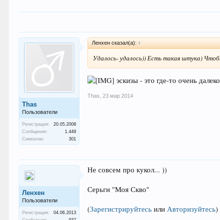
Ленхен сказал(а):
↑
Удалось- удалось)) Есть такая штука) Чтоб
эскизы - это где-то очень далек
Thas
,
23 мар 2014
Thas
Пользователи
Регистрация:
20.05.2008
Сообщения:
1.449
Симпатии:
301
Не совсем про кукол... ))
Серьги "Моя Скво"
Ленхен
Пользователи
(
Зарегистрируйтесь
или
Авторизуйтесь
)
Регистрация:
04.06.2013
Сообщения:
937