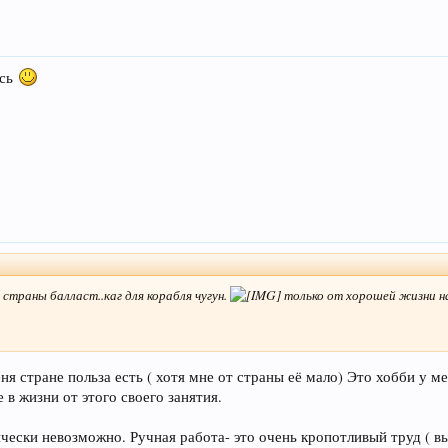
ись
 страны балласт..каг для корабля чугун.
только от хорошей жизни н
меня стране польза есть ( хотя мне от страны её мало) Это хобби у м
 в жизни от этого своего занятия.
чески невозможно. Ручная работа- это очень кропотливый труд ( вы