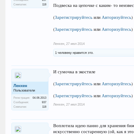
Подвеска на цепочке с каким- то неизв
Симпатии:
118
(
Зарегистрируйтесь
или
Авторизуйтесь
)
(
Зарегистрируйтесь
или
Авторизуйтесь
)
Ленхен
,
27 июл 2014
1 человеку нравится это.
И сумочка в экостиле
(
Зарегистрируйтесь
или
Авторизуйтесь
)
Ленхен
Пользователи
(
Зарегистрируйтесь
или
Авторизуйтесь
)
Регистрация:
04.06.2013
Сообщения:
937
Ленхен
,
27 июл 2014
Симпатии:
118
Воплотила идею панно для хранения биж
искусственно состаренную (ой, как я эт