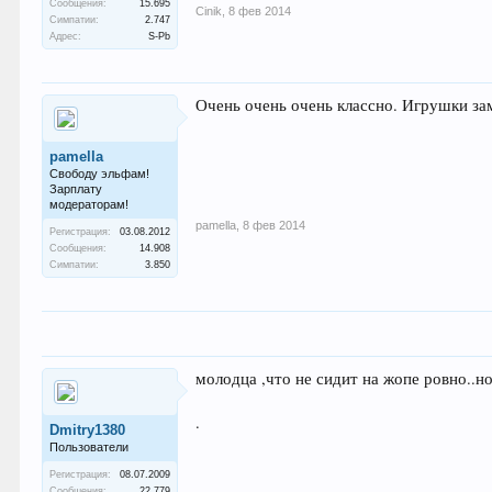
Сообщения:
15.695
Cinik
,
8 фев 2014
Симпатии:
2.747
Адрес:
S-Pb
Очень очень очень классно. Игрушки за
pamella
Свободу эльфам!
Зарплату
модераторам!
pamella
,
8 фев 2014
Регистрация:
03.08.2012
Сообщения:
14.908
Симпатии:
3.850
молодца ,что не сидит на жопе ровно..но
.
Dmitry1380
Пользователи
Регистрация:
08.07.2009
Сообщения:
22.779