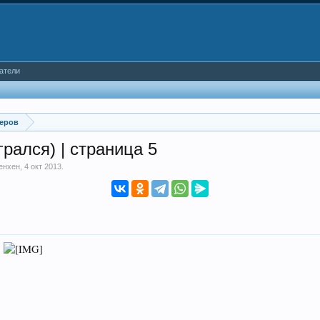
атели
неров
рался) | страница 5
енхен
,
4 окт 2013
.
.