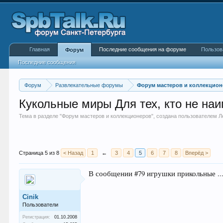
Главная
Последние сообщения на форуме
Пользов
Форум
Последние сообщения
Форум
Развлекательные форумы
Форум мастеров и коллекцио
Кукольные миры Для тех, кто не наиг
Тема в разделе "
Форум мастеров и коллекционеров
", создана пользователем
Л
Страница 5 из 8
< Назад
1
←
3
4
5
6
7
8
Вперёд >
В сообщении #79 игрушки прикольные ..
Cinik
Пользователи
Регистрация:
01.10.2008