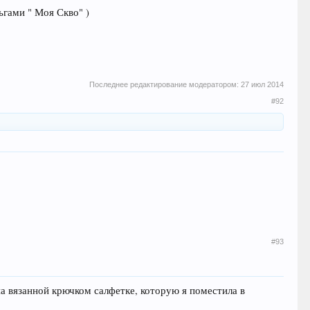
ьгами " Моя Скво" )
Последнее редактирование модератором:
27 июл 2014
#92
#93
а вязанной крючком салфетке, которую я поместила в