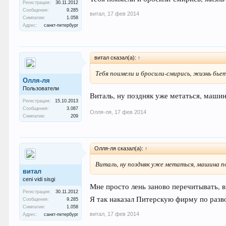
Регистрация:
30.11.2012
Сообщения:
9.285
витал
,
17 фев 2014
Симпатии:
1.058
Адрес:
санкт-петербург
витал сказал(а):
↑
Тебя поимели и бросили-смирись, жизнь бьет
Олля-ля
Пользователи
Виталь, ну поздняк уже метаться, машина
Регистрация:
15.10.2013
Сообщения:
3.087
Олля-ля
,
17 фев 2014
Симпатии:
209
Олля-ля сказал(а):
↑
Виталь, ну поздняк уже метаться, машина по
витал
ceni vidi sisgi
Мне просто лень заново перечитывать, в
Регистрация:
30.11.2012
Я так наказал Питерскую фирму по разв
Сообщения:
9.285
Симпатии:
1.058
витал
,
17 фев 2014
Адрес:
санкт-петербург