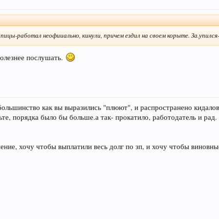
 пицы-работал неофииально, кинули, причем ездил на своем корыте. За.упилс
полезнее послушать.
о большинство как вы выразились "плюют", и распространено кидало
ьте, порядка было бы больше.а так- прокатило, работодатель и рад.
ение, хочу чтобы выплатили весь долг по зп, и хочу чтобы виновны