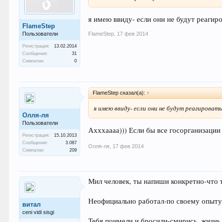
я имею ввиду- если они не будут реагир
FlameStep
Пользователи
FlameStep
,
17 фев 2014
Регистрация:
13.02.2014
Сообщения:
31
Симпатии:
0
FlameStep сказал(а):
↑
я имею ввиду- если они не будут реагирова
Олля-ля
Пользователи
Ахххаааа))) Если бы все госорганизации 
Регистрация:
15.10.2013
Сообщения:
3.087
Олля-ля
,
17 фев 2014
Симпатии:
209
Мил человек, ты напиши конкретно-что т
Неофициально работал-по своему опыту 
витал
ceni vidi sisgi
Тебя поимели и бросили-смирись, жизнь 