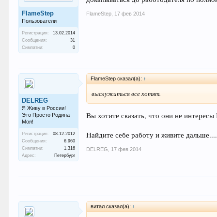
FlameStep
FlameStep
,
17 фев 2014
Пользователи
Регистрация:
13.02.2014
Сообщения:
31
Симпатии:
0
FlameStep сказал(а):
↑
выслужиться все хотят.
DELREG
Я Живу в России!
Вы хотите сказать, что они не интерес
Это Просто Родина
Моя!
Найдите себе работу и живите дальше....
Регистрация:
08.12.2012
Сообщения:
6.960
Симпатии:
1.316
DELREG
,
17 фев 2014
Адрес:
Петербург
витал сказал(а):
↑