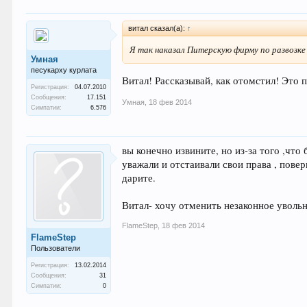
витал сказал(а):
↑
Я так наказал Питерскую фирму по развозке
Умная
песукарху курлата
Витал! Рассказывай, как отомстил! Это 
Регистрация:
04.07.2010
Сообщения:
17.151
Умная
,
18 фев 2014
Симпатии:
6.576
вы конечно извините, но из-за того ,чт
уважали и отстаивали свои права , повер
дарите.
Витал- хочу отменить незаконное увольн
FlameStep
,
18 фев 2014
FlameStep
Пользователи
Регистрация:
13.02.2014
Сообщения:
31
Симпатии:
0