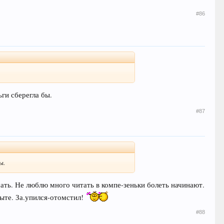
#86
ьги сберегла бы.
#87
ы.
ать. Не люблю много читать в компе-зеньки болеть начинают.
рыте. За.упился-отомстил!
#88