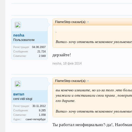
FlameStep сказал(а):
↑
.
nesha
Пользователи
Витал- хочу отменить незаконное увольнение
Регистрация:
04.06.2007
Сообщения:
21.724
дерзайте!
Симпатии:
2.949
nesha
,
18 фев 2014
FlameStep сказал(а):
↑
вы конечно извините, но из-за того ,что б
витал
уважали и отстаивали свои права , поверьт
ceni vidi sisgi
его дарите.
Регистрация:
30.11.2012
Витал- хочу отменить незаконное увольнение
Сообщения:
9.285
Симпатии:
1.058
Адрес:
санкт-петербург
Ты работал неофициально?-да!, Наобман