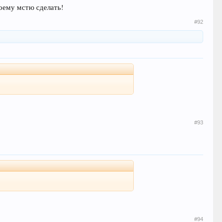
оему мстю сделать!
#92
#93
#94