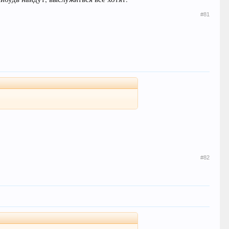
#81
#82