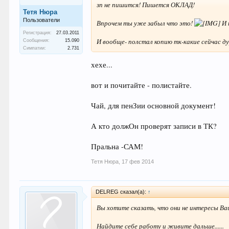
зп не пишится! Пишется ОКЛАД!
Тетя Нюра
Пользователи
Впрочем ты уже забыл что это!
И 
Регистрация:
27.03.2011
И вообще- полстал копию тк-какие сейчас д
Сообщения:
15.090
Симпатии:
2.731
хехе...
вот и почитайте - полистайте.
Чай, для пенЗии основной документ!
А кто должОн проверят записи в ТК?
Пральна -САМ!
Тетя Нюра
,
17 фев 2014
DELREG сказал(а):
↑
Вы хотите сказать, что они не интересы 
Найдите себе работу и живите дальше......