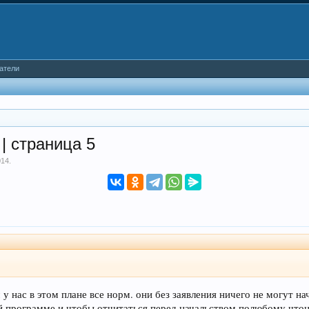
атели
| страница 5
014
.
 у нас в этом плане все норм. они без заявления ничего не могут на
й программе и чтобы отчитаться перед начальством полюбому чтони