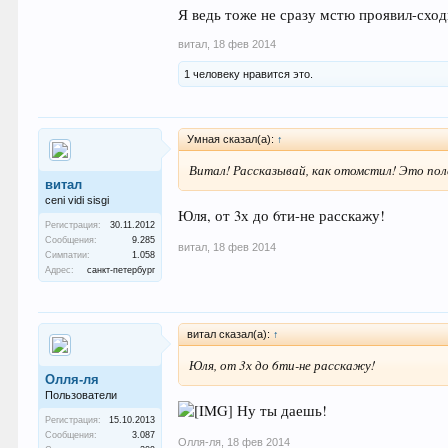
Я ведь тоже не сразу мстю проявил-схо
витал
,
18 фев 2014
1 человеку нравится это.
Умная сказал(а):
↑
Витал! Рассказывай, как отомстил! Это по
витал
ceni vidi sisgi
Юля, от 3х до 6ти-не расскажу!
Регистрация:
30.11.2012
Сообщения:
9.285
витал
,
18 фев 2014
Симпатии:
1.058
Адрес:
санкт-петербург
витал сказал(а):
↑
Юля, от 3х до 6ти-не расскажу!
Олля-ля
Пользователи
Ну ты даешь!
Регистрация:
15.10.2013
Сообщения:
3.087
Олля-ля
,
18 фев 2014