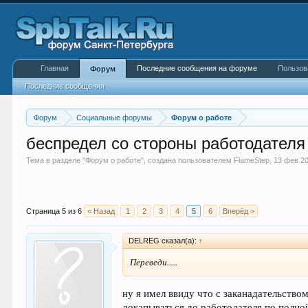
Главная
Последние сообщения на форуме
Пользов
Форум
Последние сообщения
Форум
Социальные форумы
Форум о работе
беспредел со стороны работодателя 
Тема в разделе "
Форум о работе
", создана пользователем
FlameStep
,
13 фев 2
Страница 5 из 6
< Назад
1
2
3
4
5
6
Вперёд >
DELREG сказал(а):
↑
Переведи.....
ну я имел ввиду что с заканадательством
докапываться до работодателя по полно