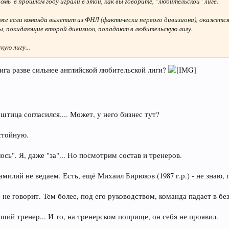
Томь"в прошлом году играли в этой, как вы говорите, "любительской" лиге.
же если команда вылетит из ФНЛ (фактически первого дивизиона), окажется
ы, покидающие второй дивизион, попадают в любительскую лигу.
ую лигу...
ига разве сильнее английской любительской лиги?
штица согласился.... Может, у него бизнес тут?
стойную.
сь". Я, даже "за"... Но посмотрим состав и тренеров.
лий не ведаем. Есть, ещё Михаил Бирюков (1987 г.р.) - не знаю, п
м не говорит. Тем более, под его руководством, команда падает в бе
ший тренер... И то, на тренерском поприще, он себя не проявил.