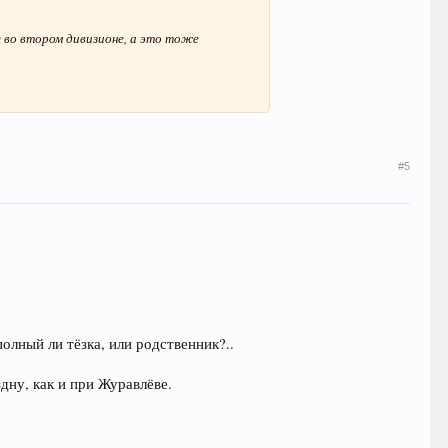
 во втором дивизионе, а это тоже
#5
олный ли тёзка, или родственник?..
здну, как и при Журавлёве.