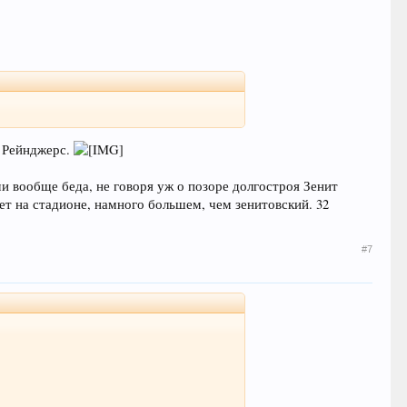
о Рейнджерс.
и вообще беда, не говоря уж о позоре долгостроя Зенит
ет на стадионе, намного большем, чем зенитовский. 32
#7