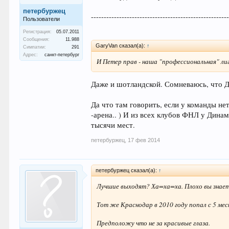
петербуржец
-----------------------------------------------------
Пользователи
Регистрация:
05.07.2011
Сообщения:
11.988
GaryVan сказал(а):
↑
Симпатии:
291
Адрес:
санкт-петербург
И Петер прав - наша "профессиональная" лиг
Даже и шотландской. Сомневаюсь, что Д
Да что там говорить, если у команды не
-арена.. ) И из всех клубов ФНЛ у Дина
тысячи мест.
петербуржец
,
17 фев 2014
петербуржец сказал(а):
↑
Лучшие выходят? Ха=ха=ха. Плохо вы знает
Тот же Краснодар в 2010 году попал с 5 мес
Предположу что не за красивые глаза.