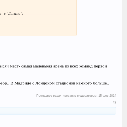
 - в "Динамо"!
дить (на данный момент) нет ни желания, ни
ысяч мест- самая маленькая арена из всех команд первой
озор.. В Мадриде с Лондоном стадионов намного больше..
Последнее редактирование модератором:
15 фев 2014
#2