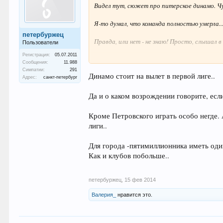
Видел тут, сюжет про питерское динамо. Чу
Я-то думал, что команда полностью умерла..
петербуржец
Правда, или нет - не знаю! Просто, слышал в
Пользователи
Регистрация:
05.07.2011
Хотелось бы, чтоб команда, снова "задышала
Сообщения:
11.988
возможностей.
Симпатии:
291
Динамо стоит на вылет в первой лиге..
Адрес:
санкт-петербург
Да и о каком возрождении говорите, ес
Кроме Петровского играть особо негде. 
лиги..
Для города -пятимиллионника иметь оди
Как и клубов побольше..
петербуржец
,
15 фев 2014
Валерия_
нравится это.