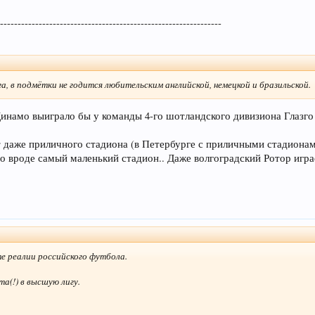
----------------------------------------------------------------
а, в подмётки не годится любительским английской, немецкой и бразильской.
инамо выиграло бы у команды 4-го шотландского дивизиона Глазг
т даже приличного стадиона (в Петербурге с приличными стадионам
мо вроде самый маленький стадион.. Даже волгоградский Ротор игра
е реалии российского футбола.
та(!) в высшую лигу.