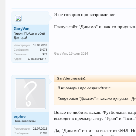
Я не говорил про возрождение.
Глянул сайт "Динамо" и, как-то приуныл..
GaryVan
Гарри! Пойди и убей
Доктора!
Регистрация:
16.08.2010
Сообщения:
5.074
GaryVan
,
15 фев 2014
Симпатии:
972
Адрес:
С-ПЕТЕРБУРГ
GaryVan сказал(а):
↑
Я не говорил про возрождение.
Глянул сайт "Динамо" и, как-то приуныл... Де
Вовсе не любительская. Футбольная нац
erphie
выходят в премьер-лигу. "Урал" и "Томь"
Пользователи
Регистрация:
21.07.2012
Да, "Динамо" стоит на вылет из ФНЛ. Но
Сообщения:
2.702