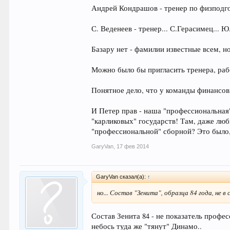
Андрей Кондрашов - тренер по физподгот
С. Веденеев - тренер... С.Герасимец... Ю
Базару нет - фамилии известные всем, но
Можно было бы пригласить тренера, раб
Понятное дело, что у команды финансов
И Петер прав - наша "профессиональная"
"карликовых" государств! Там, даже люб
"профессиональной" сборной? Это было,
GaryVan
,
17 фев 2014
GaryVan сказал(а):
↑
но... Состав "Зенита", образца 84 года, не 
Состав Зенита 84 - не показатель профес
небось туда же "тянут" Динамо..