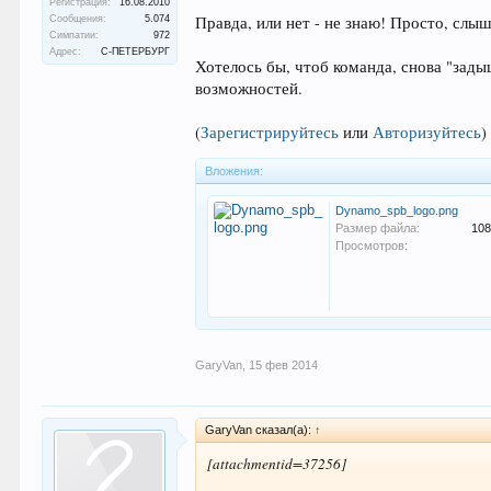
Регистрация:
16.08.2010
Правда, или нет - не знаю! Просто, слыш
Сообщения:
5.074
Симпатии:
972
Адрес:
С-ПЕТЕРБУРГ
Хотелось бы, чтоб команда, снова "задыш
возможностей.
(
Зарегистрируйтесь
или
Авторизуйтесь
)
Вложения:
Dynamo_spb_logo.png
Размер файла:
108
Просмотров:
GaryVan
,
15 фев 2014
GaryVan сказал(а):
↑
[attachmentid=37256]