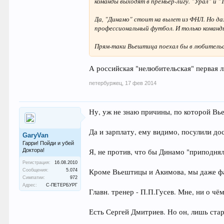
команды выходят в премьер-лигу. "Урал" и "
Да, "Динамо" стоит на вылет из ФНЛ. Но да
профессиональный футбол. И только команд
Прям-таки Вьештица поехал бы в любительск
А российская "нелюбительская" первая л
петербуржец
,
17 фев 2014
Ну, уж не знаю причины, по которой Вье
Да и зарплату, ему видимо, посулили до
GaryVan
Гарри! Пойди и убей
Доктора!
Я, не против, что бы Динамо "приподняло
Регистрация:
16.08.2010
Кроме Вьештицы и Акимова, мы даже фами
Сообщения:
5.074
Симпатии:
972
Адрес:
С-ПЕТЕРБУРГ
Главн. тренер - П.П.Гусев. Мне, ни о чё
Есть Сергей Дмитриев. Но он, лишь стар