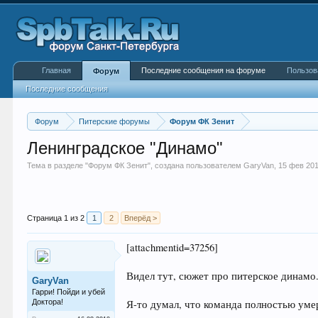
Главная
Последние сообщения на форуме
Пользов
Форум
Последние сообщения
Форум
Питерские форумы
Форум ФК Зенит
Ленинградское "Динамо"
Тема в разделе "
Форум ФК Зенит
", создана пользователем
GaryVan
,
15 фев 20
Страница 1 из 2
1
2
Вперёд >
[attachmentid=37256]
Видел тут, сюжет про питерское динамо.
GaryVan
Гарри! Пойди и убей
Доктора!
Я-то думал, что команда полностью умер