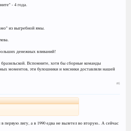
ите" - 4 года.
намо" из выгребной ямы.
лева.
 больших денежных вливаний!
и бразильской. Вспомните, хотя бы сборные команды
ятных моментов, эти булошники и мясники доставляли нашей
#6
в первую лигу, а в 1990 едва не вылетел во вторую.. А сейчас