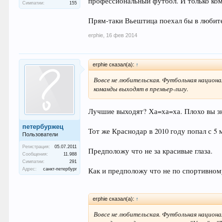
профессиональный футбол. И только ко
Симпатии:
155
Прям-таки Вьештица поехал бы в любите
erphie
,
16 фев 2014
erphie сказал(а):
↑
Вовсе не любительская. Футбольная национа
команды выходят в премьер-лигу.
Лучшие выходят? Ха=ха=ха. Плохо вы зн
петербуржец
Тот же Краснодар в 2010 году попал с 5 
Пользователи
Регистрация:
05.07.2011
Предположу что не за красивые глаза.
Сообщения:
11.988
Симпатии:
291
Как и предположу что не по спортивному
Адрес:
санкт-петербург
erphie сказал(а):
↑
Вовсе не любительская. Футбольная национа