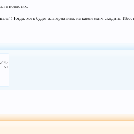
ал в новостях.
ала"! Тогда, хоть будет альтернатива, на какой матч сходить. Ибо,
,7 КБ
50