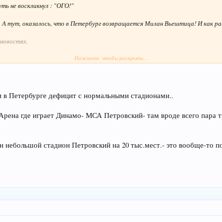
ть не воскликнул : "ОГО!"
. А тут, оказалось, что в Петербург возвращается Милан Вьештица! И как раз
 новостях.
Нажмите, чтобы раскрыть...
"! Тогда, хоть будет альтернатива, на какой матч сходить. Ибо, на Зенит хо
ли в Петербурге дефицит с нормальными стадионами..
Арена где играет Динамо- МСА Петровский- там вроде всего пара т
н небольшой стадион Петровский на 20 тыс.мест.- это вообще-то п