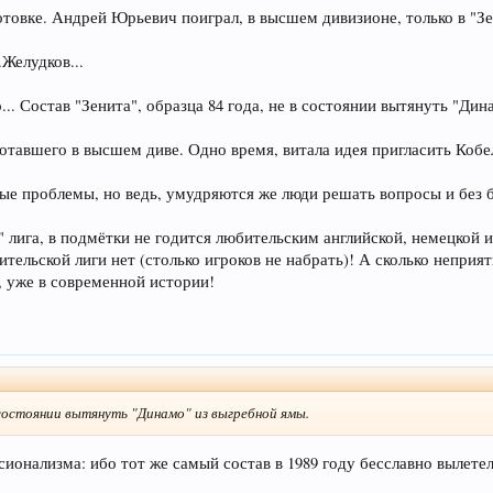
овке. Андрей Юрьевич поиграл, в высшем дивизионе, только в "Зен
.Желудков...
... Состав "Зенита", образца 84 года, не в состоянии вытянуть "Ди
отавшего в высшем диве. Одно время, витала идея пригласить Кобе
ые проблемы, но ведь, умудряются же люди решать вопросы и без
 лига, в подмётки не годится любительским английской, немецкой 
ительской лиги нет (столько игроков не набрать)! А сколько непри
 уже в современной истории!
в состоянии вытянуть "Динамо" из выгребной ямы.
сионализма: ибо тот же самый состав в 1989 году бесславно вылетел 