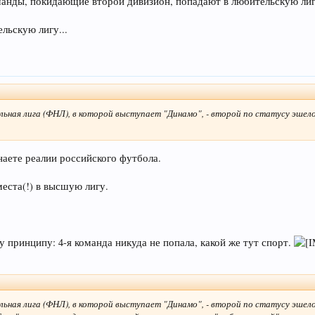
манды, покидающие второй дивизион, попадают в любительскую лиг
льскую лигу...
льная лига (ФНЛ), в которой выступает "Динамо", - второй по статусу эшел
аете реалии российского футбола.
места(!) в высшую лигу.
 принципу: 4-я команда никуда не попала, какой же тут спорт.
льная лига (ФНЛ), в которой выступает "Динамо", - второй по статусу эшел