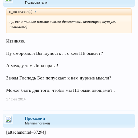
Пользователи
x_joe сказал(а):
↑
ну, если только плохие мысли делают вас неовощем, тут уж
извините)
Извиняю.
Ну сморозили Вы глупость ... с кем НЕ бывает?
А между тем Лина права!
Зачем Господь Бог попускает к нам дурные мысли?
Может быть для того, чтобы мы НЕ были овощами?..
17 фев 2014
Прохожий
Мелкий поганец
[attachmentid=37294]