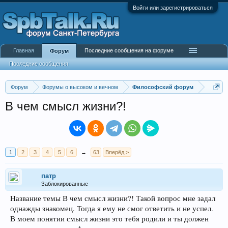
Войти или зарегистрироваться
Главная
Последние сообщения на форуме
Форум
Последние сообщения
Форум
Форумы о высоком и вечном
Философский форум
В чем смысл жизни?!
1
2
3
4
5
6
→
63
Вперёд >
патр
Заблокированные
Название темы В чем смысл жизни?! Такой вопрос мне задал
однажды знакомец. Тогда я ему не смог ответить и не успел.
В моем понятии смысл жизни это тебя родили и ты должен