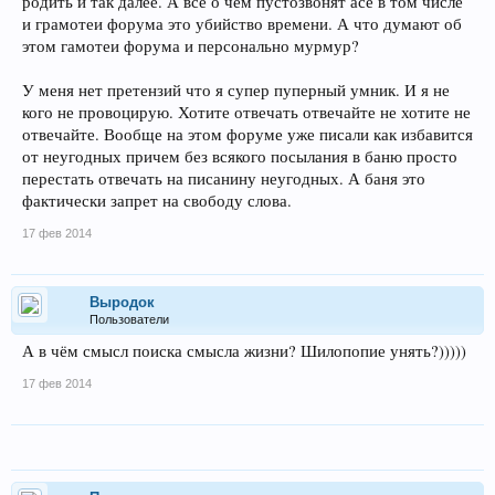
родить и так далее. А все о чем пустозвонят асе в том числе
и грамотеи форума это убийство времени. А что думают об
этом гамотеи форума и персонально мурмур?
У меня нет претензий что я супер пуперный умник. И я не
кого не провоцирую. Хотите отвечать отвечайте не хотите не
отвечайте. Вообще на этом форуме уже писали как избавится
от неугодных причем без всякого посылания в баню просто
перестать отвечать на писанину неугодных. А баня это
фактически запрет на свободу слова.
17 фев 2014
Выродок
Пользователи
А в чём смысл поиска смысла жизни? Шилопопие унять?)))))
17 фев 2014