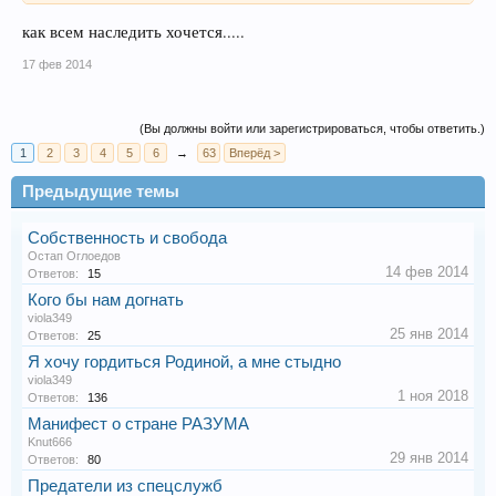
как всем наследить хочется.....
17 фев 2014
(Вы должны войти или зарегистрироваться, чтобы ответить.)
1
2
3
4
5
6
→
63
Вперёд >
Предыдущие темы
Собственность и свобода
Остап Оглоедов
14 фев 2014
Ответов:
15
Кого бы нам догнать
viola349
25 янв 2014
Ответов:
25
Я хочу гордиться Родиной, а мне стыдно
viola349
1 ноя 2018
Ответов:
136
Манифест о стране РАЗУМА
Knut666
29 янв 2014
Ответов:
80
Предатели из спецслужб