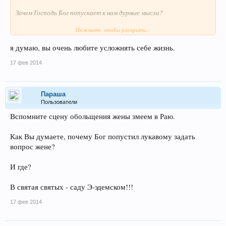
Зачем Господь Бог попускает к нам дурные мысли?
Нажмите, чтобы раскрыть...
Может быть для того, чтобы мы НЕ были овощами?..
я думаю, вы очень любите усложнять себе жизнь.
17 фев 2014
Параша
Пользователи
Вспомните сцену обольщения жены змеем в Раю.
Как Вы думаете, почему Бог попустил лукавому задать
вопрос жене?
И где?
В святая святых - саду Э-эдемском!!!
17 фев 2014