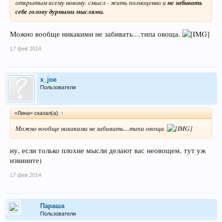
открытым всему новому. смысл - жить полноценно и
не забивать
себе голову дурными мыслями.
Можно вообще никакими не забивать....типа овоща.
17 фев 2014
x_joe
Пользователи
=Лина= сказал(а):
↑
Можно вообще никакими не забивать....типа овоща.
ну, если только плохие мысли делают вас неовощем, тут уж
извините)
17 фев 2014
Параша
Пользователи