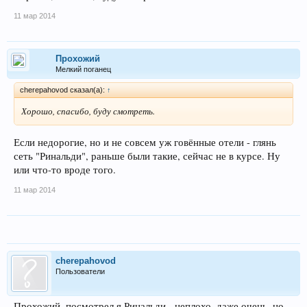
11 мар 2014
Прохожий
Мелкий поганец
cherepahovod сказал(а):
↑
Хорошо, спасибо, буду смотреть.
Если недорогие, но и не совсем уж говённые отели - глянь
сеть "Ринальди", раньше были такие, сейчас не в курсе. Ну
или что-то вроде того.
11 мар 2014
cherepahovod
Пользователи
Прохожий, посмотрел я Ринальди - неплохо, даже очень, но