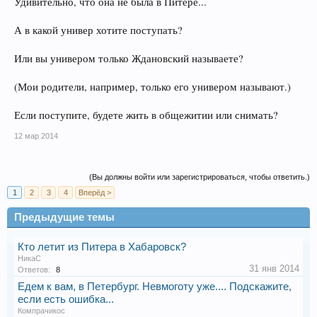
Удивительно, что она не была в Питере...
А в какой универ хотите поступать?
Или вы универом только Ждановский называете?
(Мои родители, например, только его универом называют.)
Если поступите, будете жить в общежитии или снимать?
12 мар 2014
(Вы должны войти или зарегистрироваться, чтобы ответить.)
1
2
3
4
Вперёд >
Предыдущие темы
Кто летит из Питера в Хабаровск?
НикаС
31 янв 2014
Ответов:
8
Едем к вам, в Петербург. Невмоготу уже.... Подскажите,
если есть ошибка...
Компрачикос