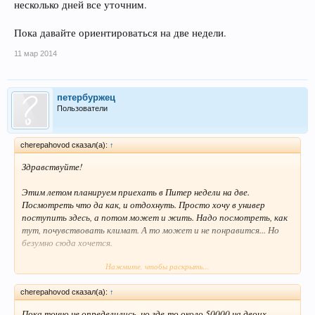
несколько дней все уточним.
Пока давайте ориентироваться на две недели.
11 мар 2014
петербуржец
Пользователи
cherepahovod сказал(а):
↑
Здравствуйте!
Этим летом планируем приехать в Питер недели на две.
Посмотреть что да как, и отдохнуть. Просто хочу в универ
поступить здесь, а потом может и жить. Надо посмотреть, как
тут, почувствовать климат. А то может и не понравится... Но
безумно сюда хочется.
Нажмите, чтобы раскрыть...
Сам я из Сургута. С метро я не знаком, и не понимаю пока, на какой
улице какая станция... или как там.. в общем, с этим разберусь.
cherepahovod сказал(а):
↑
Больше всего меня интересует временное жилье. Вот приехали мы
Пока точно не определились, но где-то около 50000 на двоих.