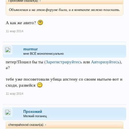
Прохожий сказал(а):
↑
Объявления и на этом форуме были, и в контакте можно поискать.
А как же авито?
11 мар 2014
murmur
мне ВСЁ монопенисуально
петер!Пошел бы ты
(
Зарегистрируйтесь
или
Авторизуйтесь
)
,
а?
тебе уже посоветовали убица апстену со своим нытьем-вот и
сходи, развейся
11 мар 2014
Прохожий
Мелкий поганец
cherepahovod сказал(а):
↑