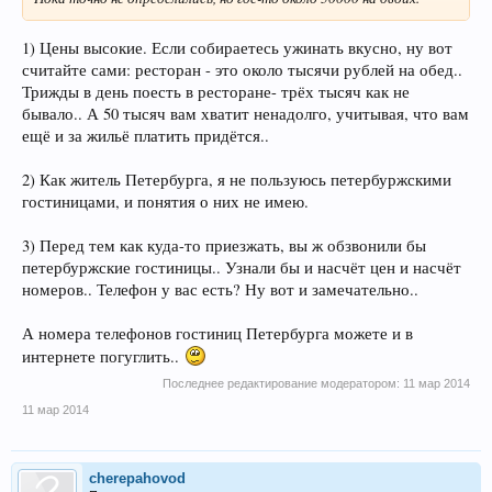
на поезде, а дальше что? Нужно договариваться еще у нас в
городе, или как? Стоит ли снимать квартиру? Или лучше
гостиница? А может хостел? (мы будем с бабушкой) Как цены?
1) Цены высокие. Если собираетесь ужинать вкусно, ну вот
считайте сами: ресторан - это около тысячи рублей на обед..
В общаге говорят ужасно, т.ч. во время учебы буду жить в
Трижды в день поесть в ресторане- трёх тысяч как не
хостеле или снимать комнату. Что лучше/выгоднее?
бывало.. А 50 тысяч вам хватит ненадолго, учитывая, что вам
ещё и за жильё платить придётся..
Про достопримечательности даже не спрашиваю, с этим гораздо
легче.
2) Как житель Петербурга, я не пользуюсь петербуржскими
гостиницами, и понятия о них не имею.
Надеюсь тапками не закидают, а то и так на чужом форуме
чужого города
3) Перед тем как куда-то приезжать, вы ж обзвонили бы
петербуржские гостиницы.. Узнали бы и насчёт цен и насчёт
номеров.. Телефон у вас есть? Ну вот и замечательно..
А номера телефонов гостиниц Петербурга можете и в
интернете погуглить..
Последнее редактирование модератором:
11 мар 2014
11 мар 2014
cherepahovod