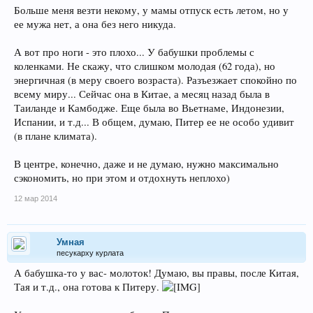
Больше меня везти некому, у мамы отпуск есть летом, но у
ее мужа нет, а она без него никуда.
А вот про ноги - это плохо... У бабушки проблемы с
коленками. Не скажу, что слишком молодая (62 года), но
энергичная (в меру своего возраста). Разъезжает спокойно по
всему миру... Сейчас она в Китае, а месяц назад была в
Таиланде и Камбодже. Еще была во Вьетнаме, Индонезии,
Испании, и т.д... В общем, думаю, Питер ее не особо удивит
(в плане климата).
В центре, конечно, даже и не думаю, нужно максимально
сэкономить, но при этом и отдохнуть неплохо)
12 мар 2014
Умная
песукарху курлата
А бабушка-то у вас- молоток! Думаю, вы правы, после Китая,
Тая и т.д., она готова к Питеру.