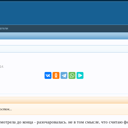
атели
014
.
осток...
мотрела до конца - разочаровалась. не в том смысле, что считаю фи