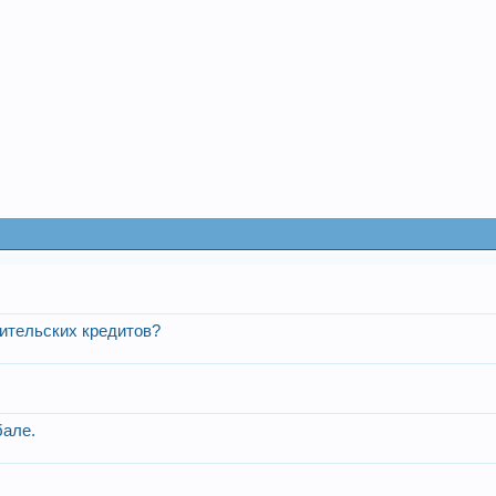
бительских кредитов?
бале.