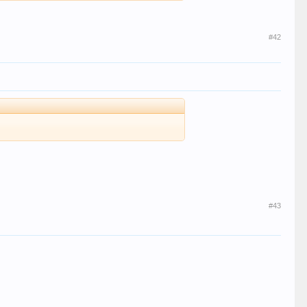
#42
#43