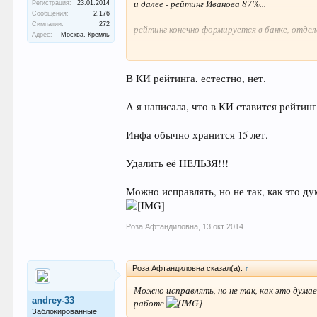
и далее - рейтинг Иванова 87%...
Регистрация:
23.01.2014
Сообщения:
2.176
Симпатии:
272
рейтинг конечно формируется в банке, отделе
Адрес:
Москва. Кремль
и кстати кто знает, сколько лет хранится 
В КИ рейтинга, естестно, нет.
А я написала, что в КИ ставится рейтин
Инфа обычно хранится 15 лет.
Удалить её НЕЛЬЗЯ!!!
Можно исправлять, но не так, как это д
Роза Афтандиловна
,
13 окт 2014
Роза Афтандиловна сказал(а):
↑
Можно исправлять, но не так, как это думае
andrey-33
работе
Заблокированные