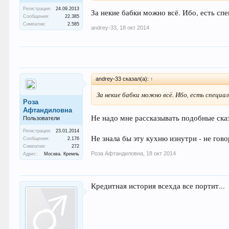
Регистрация:
24.09.2013
За некие бабки можно всё. Ибо, есть сп
Сообщения:
22.385
Симпатии:
2.585
andrey-33
,
18 окт 2014
andrey-33 сказал(а):
↑
За некие бабки можно всё. Ибо, есть специ
Роза
Афтандиловна
Не надо мне рассказывать подобные ск
Пользователи
Регистрация:
23.01.2014
Не знала бы эту кухню изнутри - не гово
Сообщения:
2.176
Симпатии:
272
Роза Афтандиловна
,
18 окт 2014
Адрес:
Москва. Кремль
Кредитная история всехда все портит...