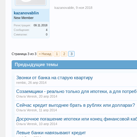
kazanovablin
,
9 ноя 2018
kazanovablin
New Member
Регистрация:
09.11.2018
Сообщения:
4
Симпатии:
0
Страница 3 из 3
< Назад
1
2
3
Предыдущие темы
Звонки от банка на старую квартиру
rembic
,
26 апр 2014
Созаемщики - реально только для ипотеки, а для потре
Ольга Veresk
,
20 апр 2014
Сейчас кредит выгоднее брать в рублях или долларах?
Ольга Veresk
,
11 апр 2014
Досрочное погашение ипотеки или конец финансовой ка
Ольга Veresk
,
10 апр 2014
Левые банки навязывают кредит