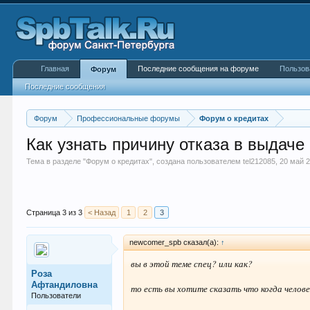
Главная
Последние сообщения на форуме
Пользов
Форум
Последние сообщения
Форум
Профессиональные форумы
Форум о кредитах
Как узнать причину отказа в выдаче 
Тема в разделе "
Форум о кредитах
", создана пользователем
tel212085
,
20 май 
Страница 3 из 3
< Назад
1
2
3
newcomer_spb сказал(а):
↑
вы в этой теме спец? или как?
Роза
Афтандиловна
то есть вы хотите сказать что когда челов
Пользователи