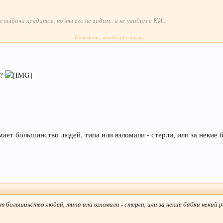
 выдачи кредитов, но мы его не видим.. и не увидим в КИ...
Нажмите, чтобы раскрыть...
информация и можно ли ее удалять?
г?
умает большинство людей, типа или взломали - стерли, или за некие
т большинство людей, типа или взломали - стерли, или за некие бабки некий 