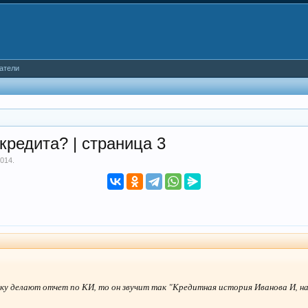
атели
кредита? | страница 3
2014
.
еку делают отчет по КИ, то он звучит так "Кредитная история Иванова И, на