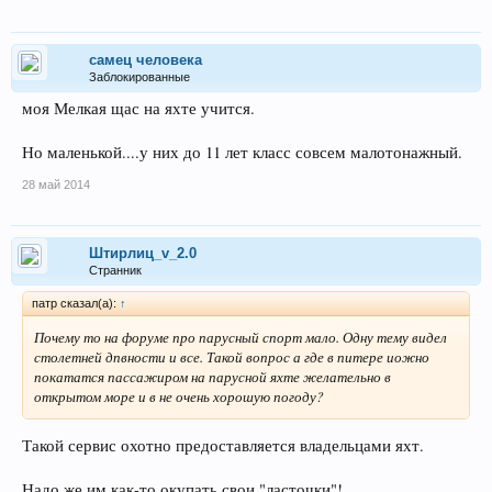
самец человека
Заблокированные
моя Мелкая щас на яхте учится.
Но маленькой....у них до 11 лет класс совсем малотонажный.
28 май 2014
Штирлиц_v_2.0
Странник
патр сказал(а):
↑
Почему то на форуме про парусный спорт мало. Одну тему видел
столетней дпвности и все. Такой вопрос а где в питере иожно
покататся пассажиром на парусной яхте желательно в
открытом море и в не очень хорошую погоду?
Такой сервис охотно предоставляется владельцами яхт.
Надо же им как-то окупать свои "ласточки"!