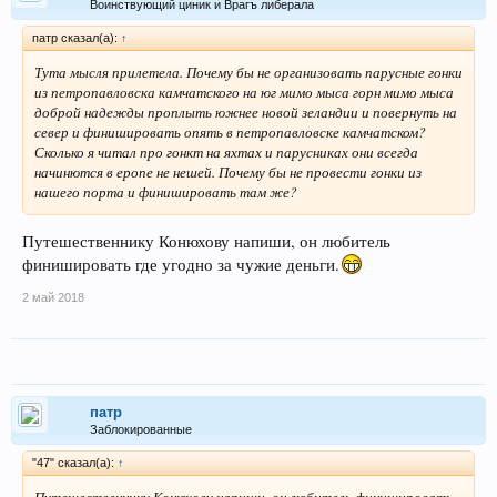
Воинствующий циник и Врагъ либерала
патр сказал(а):
↑
Тута мысля прилетела. Почему бы не организовать парусные гонки
из петропавловска камчатского на юг мимо мыса горн мимо мыса
доброй надежды проплыть южнее новой зеландии и повернуть на
север и финишировать опять в петропавловске камчатском?
Сколько я читал про гонкт на яхтах и парусниках они всегда
начинются в еропе не нешей. Почему бы не провести гонки из
нашего порта и финишировать там же?
Путешественнику Конюхову напиши, он любитель
финишировать где угодно за чужие деньги.
2 май 2018
патр
Заблокированные
"47" сказал(а):
↑