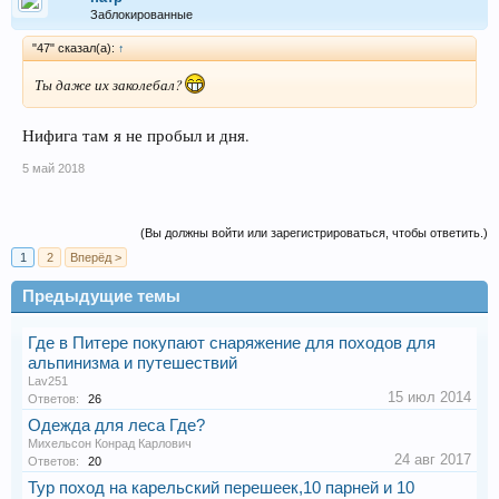
Заблокированные
"47" сказал(а):
↑
Ты даже их заколебал?
Нифига там я не пробыл и дня.
5 май 2018
(Вы должны войти или зарегистрироваться, чтобы ответить.)
1
2
Вперёд >
Предыдущие темы
Где в Питере покупают снаряжение для походов для
альпинизма и путешествий
Lav251
15 июл 2014
Ответов:
26
Одежда для леса Где?
Михельсон Конрад Карлович
24 авг 2017
Ответов:
20
Тур поход на карельский перешеек,10 парней и 10