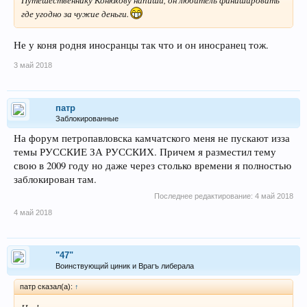
Путешественнику Конюхову напиши, он любитель финишировать
где угодно за чужие деньги.
Не у коня родня иносранцы так что и он иносранец тож.
3 май 2018
патр
Заблокированные
На форум петропавловска камчатского меня не пускают изза
темы РУССКИЕ ЗА РУССКИХ. Причем я разместил тему
свою в 2009 году но даже через столько времени я полностью
заблокирован там.
Последнее редактирование:
4 май 2018
4 май 2018
"47"
Воинствующий циник и Врагъ либерала
патр сказал(а):
↑