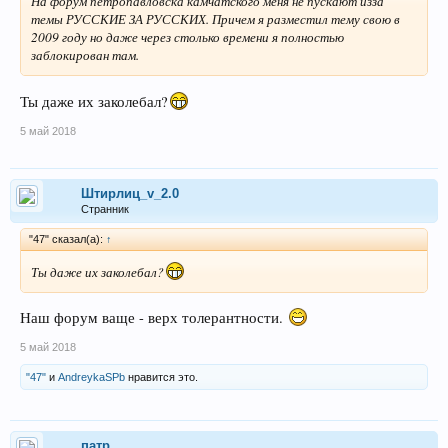
На форум петропавловска камчатского меня не пускают изза
темы РУССКИЕ ЗА РУССКИХ. Причем я разместил тему свою в
2009 году но даже через столько времени я полностью
заблокирован там.
Ты даже их заколебал?
5 май 2018
Штирлиц_v_2.0
Странник
"47" сказал(а):
↑
Ты даже их заколебал?
Наш форум ваще - верх толерантности.
5 май 2018
"47"
и
AndreykaSPb
нравится это.
патр