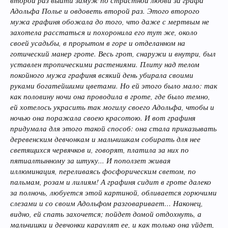
второй раз выйти замуж по страстной любви за графа
Адольфа Полье и овдоветь второй раз. Этого второго
мужа графиня обожала до того, что даже с мертвым не
захотела расстаться и похоронила его тут же, около
своей усадьбы, в прорытом в горе и отделанном на
готический манер гроте. Весь грот, снаружи и внутри, был
уставлен тропическими растениями. Плиту над телом
покойного мужа графиня всякий день убирала своими
руками богатейшими цветами. Но ей этого было мало: так
как половину ночи она проводила в гроте, где было темно,
ей хотелось украсить так могилу своего Адольфа, чтобы и
ночью она поражала своею красотою. И вот графиня
придумала для этого такой способ: она стала приказывать
деревенским девчонкам и мальчишкам собирать для нее
светящихся червячков и, говорят, платила за них по
пятиалтынному за штуку... И поползет живая
иллюминация, переливаясь фосфорическим светом, по
пальмам, розам и лилиям! А графиня сидит в гроте далеко
за полночь, любуется этой картиной, обливается горючими
слезами и со своим Адольфом разговаривает… Наконец,
видно, ей спать захочется; пойдет домой отдохнуть, а
мальчишки и девчонки караулят ее, и как только она уйдет,