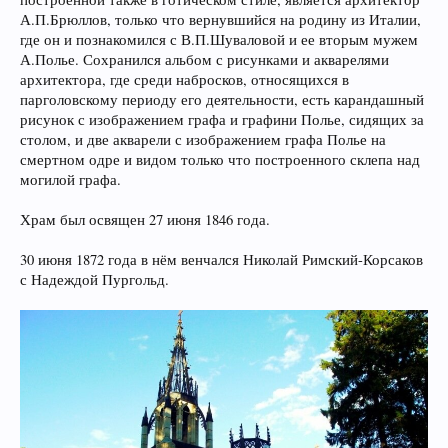
А.П.Брюллов, только что вернувшийся на родину из Италии,
где он и познакомился с В.П.Шуваловой и ее вторым мужем
А.Полье. Сохранился альбом с рисунками и акварелями
архитектора, где среди набросков, относящихся в
парголовскому периоду его деятельности, есть карандашный
рисунок с изображением графа и графини Полье, сидящих за
столом, и две акварели с изображением графа Полье на
смертном одре и видом только что построенного склепа над
могилой графа.
Храм был освящен 27 июня 1846 года.
30 июня 1872 года в нём венчался Николай Римский-Корсаков
с Надеждой Пургольд.