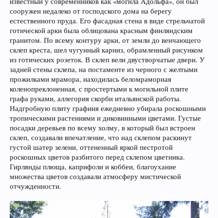
известный у современников как «могила Адольфа», он был
сооружен недалеко от господского дома на берегу
естественного пруда. Его фасадная стена в виде стрельчатой
готической арки была облицована красным финляндским
гранитом. По всему контуру арки, от земли до венчающего
склеп креста, шел чугунный карниз, обрамленный рисунком
из готических розеток. В склеп вели двустворчатые двери. У
задней стены склепа, на постаменте из черного с желтыми
прожилками мрамора, находилась беломраморная
коленопреклоненная, с простертыми к могильной плите
графа руками, аллегория скорби итальянской работы.
Надгробную плиту графиня ежедневно убирала роскошными
тропическими растениями и диковинными цветами. Густые
посадки деревьев по всему холму, в который был встроен
склеп, создавали впечатление, что над склепом раскинут
густой шатер зелени, оттененный яркой пестротой
роскошных цветов разбитого перед склепом цветника.
Гирлянды плюща, каприфоли и коббеи, благоухание
множества цветов создавали атмосферу мистической
отчужденности.