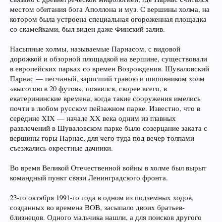
местом обитания бога Аполлона и муз. С вершины холма, на
котором была устроена специальная огороженная площадка
со скамейками, был виден даже Финский залив.
Насыпные холмы, называемые Парнасом, с видовой
дорожкой и обзорной площадкой на вершине, существовали
в европейских парках со времен Возрождения. Шуваловский
Парнас — песчаный, заросший травою и шиповником холм
«высотою в 20 футов», появился, скорее всего, в
екатерининские времена, когда такие сооружения имелись
почти в любом русском пейзажном парке. Известно, что в
середине XIX — начале XX века одним из главных
развлечений в Шуваловском парке было созерцание заката с
вершины горы Парнас, для чего туда под вечер толпами
съезжались окрестные дачники.
Во время Великой Отечественной войны в холме был вырыт
командный пункт связи Ленинградского фронта.
23-го октября 1991-го года в одном из подземных ходов,
созданных во времена ВОВ, засыпало двоих братьев-
близнецов. Одного мальчика нашли, а для поисков другого