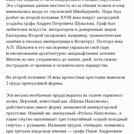
Эта старинная дачная местность из-за обилия холмов и озер
именовалась когда-то «чухонской Швейцарией». Парк был
разбит во второй половине XVIII века вокруг загородной
усадьбы графа Андрея Петровича Шувалова. Граф был
любителем искусств, литератором и доверенным лицом
Екатерины Второй (исправлял, например, грамматические
ошибки в письмах императрицы к Вольтеру). Полтора века
А.П. Шувалов и его наследники украшали свой парк
всевозможными архитектурно-ландшафтными затеями.
Многие из них сохранились до наших дней, хотя сильно
пострадали от времени и человеческого варварства.
Во второй половине 18 века крепостные крестьяне выкопали
2 пруда причудливой формы.
Эти весьма необычные пруды вырыты на склоне паркового
холма. Верхний, известный как «Шапка Наполеона»,
действительно имеет форму знаменитой императорской
треуголки. Нижний же, именуемый «Рубаха Наполеона», в
плане смутно напоминает хрестоматийный «серый походный
сюртук» с рукавами. Названия прудов, очевидно, появились
при третьем владельце имения — графе Павле Андреевиче