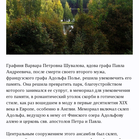
Графиня Варвара Петровна Шувалова, вдова графа Павла
Андреевича, после смерти своего второго мужа,
французского графа Адольфа Полье, решила увековечить его
память. Она решила превратить парк, благоустройством
которого занимался ее супруг, в мемориал для увековечения
его памяти, в романтический уголок скорби в готическом
стиле, как раз вошедшем в моду в первые десятилетия ХIХ
века в Европе, особенно в Англии. Мемориал включал склеп
Адольфа, ведущую к нему от Финского озера Адольфову
аллею и церковь свв. апостолов Петра и Павла.
Центральным сооружением этого ансамбля был склеп,