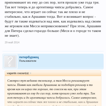
припоминают их ему до сих пор, хотя прошло уже года три.
Так вот теперь и до аргентинца чипсы добрались. Самое
интересное, что играет он сейчас так же плохо и не
стабильно, как и Аршавин тогда. Вот и возникает вопрос -
будут ли также издеваться над ним, как издевались над своим
же игроком или Месси неприкосновенен? При этом, Аршавин
для Питера сделал гораздо больше (Меси и о городе то таком
не знает).
29 май 2014
петербуржец
Пользователи
vagantis сказал(а):
↑
Смотрел тут недавно телевизор, а там Месси рекламирует
чипсы. Помню как гнобили Аршавина за подобную рекламу в то
время как он играл то хорошо, то совсем ни как, при этом
припоминают их ему до сих пор, хотя прошло уже года три. Так
вот теперь и до аргентинца чипсы добрались. Самое интересное,
что играет он сейчас так же плохо и не стабильно, как и Аршавин