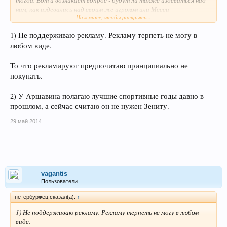
тогда. Вот и возникает вопрос - будут ли также издеваться над
ним, как издевались над своим же игроком или Месси
Нажмите, чтобы раскрыть...
неприкосновенен? При этом, Аршавин для Питера сделал гораздо
больше (Меси и о городе то таком не знает).
1) Не поддерживаю рекламу. Рекламу терпеть не могу в
любом виде.
То что рекламируют предпочитаю принципиально не
покупать.
2) У Аршавина полагаю лучшие спортивные годы давно в
прошлом, а сейчас считаю он не нужен Зениту.
29 май 2014
vagantis
Пользователи
петербуржец сказал(а):
↑
1) Не поддерживаю рекламу. Рекламу терпеть не могу в любом
виде.