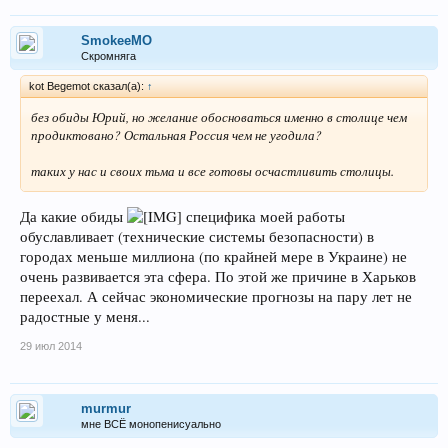
SmokeeMO
Скромняга
kot Begemot сказал(а):
↑
без обиды Юрий, но желание обосноваться именно в столице чем
продиктовано? Остальная Россия чем не угодила?
таких у нас и своих тьма и все готовы осчастливить столицы.
Да какие обиды
специфика моей работы
обуславливает (технические системы безопасности) в
городах меньше миллиона (по крайней мере в Украине) не
очень развивается эта сфера. По этой же причине в Харьков
переехал. А сейчас экономические прогнозы на пару лет не
радостные у меня...
29 июл 2014
murmur
мне ВСЁ монопенисуально