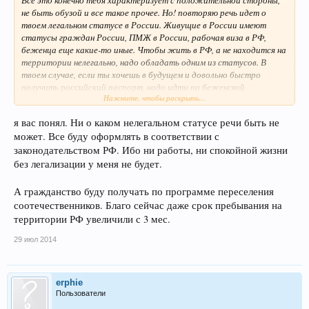
Все это конечно тебя характеризует с положительной стороны,
не быть обузой и все такое прочее. Но! повторяю речь идет о
твоем легальном статусе в России. Живущие в России имеют
статусы граждан России, ПМЖ в России, рабочая виза в РФ,
беженца еще какие-то иные. Чтобы жить в РФ, а не находится на
территории нелегально, надо обладать одним из статусов. В
твоем случае, если ты хочешь в будущем и довольно быстро
получить российский паспорт, надо идти по беженской
Нажмите, чтобы раскрыть...
"программе". Чтобы в дальнейшем жить в РФ, как полноценный
гражданин. Ради этого можно побыть и "обузой" какое-то время,
я вас понял. Ни о каком нелегальном статусе речи быть не
ничего страшного, государство не обеднеет. Пусть лучше
может. Все буду оформлять в соответствии с
чинушью зарплату срежет, чем беженцам.
законодательством РФ. Ибо ни работы, ни спокойной жизни
без легализации у меня не будет.
А гражданство буду получать по программе переселения
соотечественников. Благо сейчас даже срок пребывания на
территории РФ увеличили с 3 мес.
29 июл 2014
erphie
Пользователи