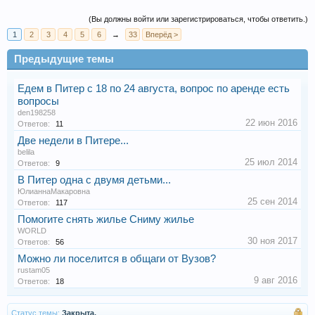
(Вы должны войти или зарегистрироваться, чтобы ответить.)
1
2
3
4
5
6
→
33
Вперёд >
Предыдущие темы
Едем в Питер с 18 по 24 августа, вопрос по аренде есть
вопросы
den198258
22 июн 2016
Ответов:
11
Две недели в Питере...
belila
25 июл 2014
Ответов:
9
В Питер одна с двумя детьми...
ЮлианнаМакаровна
25 сен 2014
Ответов:
117
Помогите снять жилье Сниму жилье
WORLD
30 ноя 2017
Ответов:
56
Можно ли поселится в общаги от Вузов?
rustam05
9 авг 2016
Ответов:
18
Статус темы:
Закрыта.