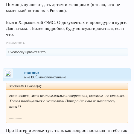
Помощь лучше отдать детям и женщинам (я знаю, что не
маленький поток их в Россию).
Был в Харьковской ФМС. О документах и процедуре в курсе.
Для начала... Более подробно, буду консультироваться, если
что.
29 июл 2014
1 человеку нравится это.
murmur
мне ВСЁ монопенисуально
SmokeeMO сказал(а):
↑
если честно, меня не съем жилья интересовал, скажем - не столько.
Хотел пообщаться с жителями Питера (как вы называетесь,
кста?).
..............
Про Питер и жилье-тут. ты ж как вопрос поставил- я тебе так