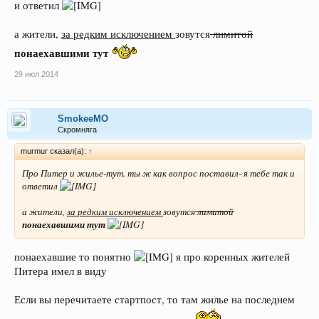
и ответил
а жители,
за редким исключением
зовутся
лимитой
понаехавшими тут
29 июл 2014
SmokeeMO
Скромняга
murmur сказал(а):
↑
Про Питер и жилье-тут. ты ж как вопрос поставил- я тебе так и
ответил
а жители,
за редким исключением
зовутся
лимитой
понаехавшими тут
понаехавшие то понятно
я про коренных жителей
Питера имел в виду
Если вы перечитаете стартпост, то там жилье на последнем