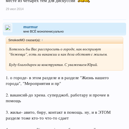
месте из четырех тем для дискуссии
29 июл 2014
murmur
мне ВСЁ монопенисуально
SmokeeMO сказал(а):
↑
Хотелось бы Вас расспросить о городе, как воспримут
"беженца", есть ли вакансии и как дела обстоят с жильем.
Буду благодарен за конструктив. С уважением Юрий.
1. о городе- в этом разделе и в разделе "Жизнь нашего
города", "Мероприятия и пр"
2. вакансий-до хрена. суперджоб, работару и прочее в
помощь
3. жилье- авито, бнру, контакт в помощь. ну, и в ЭТОМ
разделе тоже кто-то что-то сдает