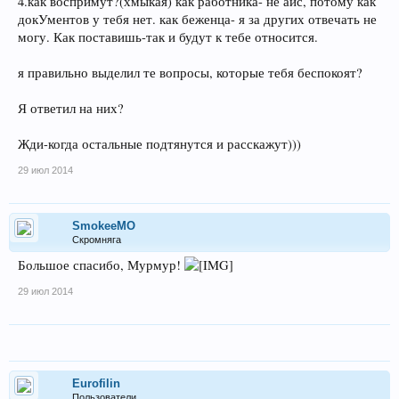
4.как воспримут?(хмыкая) как работника- не айс, потому как
докУментов у тебя нет. как беженца- я за других отвечать не
могу. Как поставишь-так и будут к тебе относится.
я правильно выделил те вопросы, которые тебя беспокоят?
Я ответил на них?
Жди-когда остальные подтянутся и расскажут)))
29 июл 2014
SmokeeMO
Скромняга
Большое спасибо, Мурмур!
29 июл 2014
Eurofilin
Пользователи