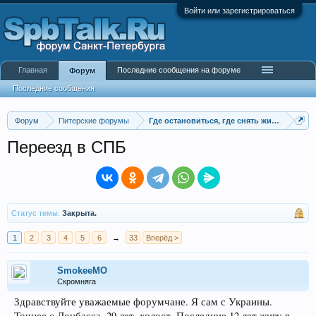
Войти или зарегистрироваться
Главная
Последние сообщения на форуме
Форум
Последние сообщения
Форум
Питерские форумы
Где остановиться, где снять жилье
Переезд в СПБ
Статус темы:
Закрыта.
1
2
3
4
5
6
→
33
Вперёд >
SmokeeMO
Скромняга
Здравствуйте уважаемые форумчане. Я сам с Украины.
Точнее с Донбасса. 29 лет, холост. Последние 12 лет живу в