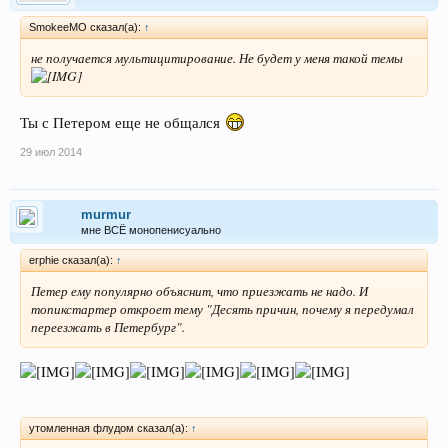
SmokeeMO сказал(а):
↑
не получается мультицитирование. Не будет у меня такой темы
Ты с Петером еще не общался
29 июл 2014
murmur
мне ВСЁ монопенисуально
erphie сказал(а):
↑
Петер ему популярно объяснит, что приезжать не надо. И
топикстартер откроет тему "Десять причин, почему я передумал
переезжать в Петербург".
утомленная флудом сказал(а):
↑