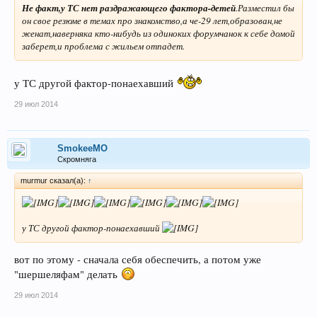
Не факт,у ТС нет раздражающего фактора-детей
.Разместил бы
он свое резюме в темах про знакомство,а че-29 лет,образован,не
женат,наверняка кто-нибудь из одиноких форумчанок к себе домой
заберет,и проблема с жильем отпадет.
у ТС другой фактор-понаехавший
29 июл 2014
SmokeeMO
Скромняга
murmur сказал(а):
↑
у ТС другой фактор-понаехавший
вот по этому - сначала себя обеспечить, а потом уже
"шершеляфам" делать
29 июл 2014