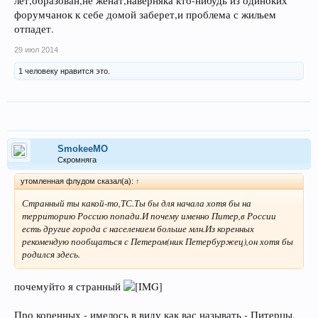
лет,образован,не женат,наверняка кто-нибудь из одиноких
форумчанок к себе домой заберет,и проблема с жильем
отпадет.
29 июл 2014
1 человеку нравится это.
SmokeeMO
Скромняга
утомленная флудом сказал(а):
↑
Странный ты какой-то,ТС.Ты бы для начала хотя бы на
территорию Россию попади.И почему именно Питер,в России
есть другие города с населением больше млн.Из коренных
рекомендую пообщаться с Петером(ник Петербуржец),он хотя бы
родился здесь.
почемуйто я странный
Про коренных - имелось в виду как вас называть - Питерцы,