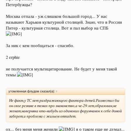
Петербужцы?
Москва отпала - уж слишком большой город... У нас
называют Харьков культурной столицей. Знаю, что в России
Питер - культурная столица. Вот и пал выбор на СПБ
За ник с кем пообщаться - спасибо.
2 erphie
не получается мультицитирование. Не будет у меня такой
темы
утомленная флудом сказал(а):
↑
Не факт,у ТС нет раздражающего фактора-детей.Разместил бы
он свое резюме в темах про знакомство,а че-29 лет,образован,не
женат,наверняка кто-нибудь из одиноких форумчанок к себе домой
заберет,и проблема с жильем отпадет.
ох... без меня меня женили
я о таком еще не думал...