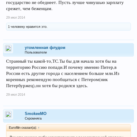
государство не обеднеет. Пусть лучше чинушью зарплату
срежет, чем беженцам.
29 июл 2014
1 человеку нравится это.
утомленная флудом
Пользователи
Странный ты какой-то,ТС.Ты бы для начала хотя бы на
территорию Россию попади.И почему именно Питер,в
России есть другие города с населением больше млн.Из
коренных рекомендую пообщаться с Петером(ник
Петербуржец),он хотя бы родился здесь.
29 июл 2014
SmokeeMO
Скромняга
Eurofilin сказал(а):
↑