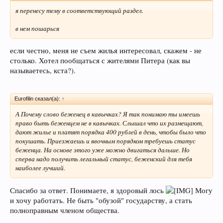
я перенесу тему в соответствующий раздел.
в нем пошарься
если честно, меня не съем жилья интересовал, скажем - не
столько. Хотел пообщаться с жителями Питера (как вы
называетесь, кста?).
Eurofilin сказал(а):
↑
А Почему слово беженец в кавычках? Я так понимаю ты имеешь
право быть беженцем не в кавычках. Слышал что их размещают,
дают жилье и платят порядка 400 рублей в день, чтобы было что
покушать. Приезжаешь и явочным порядком требуешь статус
беженца. На основе этого уже можно двигаться дальше. Но
сперва надо получить легальный статус, беженский для тебя
наиболее лучший.
Спасибо за ответ. Понимаете, я здоровый лось
Могу
и хочу работать. Не быть "обузой" государству, а стать
полноправным членом общества.