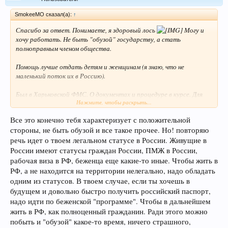
SmokeeMO сказал(а):
↑
Спасибо за ответ. Понимаете, я здоровый лось
Могу и
хочу работать. Не быть "обузой" государству, а стать
полноправным членом общества.
Помощь лучше отдать детям и женщинам (я знаю, что не
маленький поток их в Россию).
Был в Харьковской ФМС. О документах и процедуре в курсе. Для
Нажмите, чтобы раскрыть...
начала... Более подробно, буду консультироваться, если что.
Все это конечно тебя характеризует с положительной
стороны, не быть обузой и все такое прочее. Но! повторяю
речь идет о твоем легальном статусе в России. Живущие в
России имеют статусы граждан России, ПМЖ в России,
рабочая виза в РФ, беженца еще какие-то иные. Чтобы жить в
РФ, а не находится на территории нелегально, надо обладать
одним из статусов. В твоем случае, если ты хочешь в
будущем и довольно быстро получить российский паспорт,
надо идти по беженской "программе". Чтобы в дальнейшем
жить в РФ, как полноценный гражданин. Ради этого можно
побыть и "обузой" какое-то время, ничего страшного,