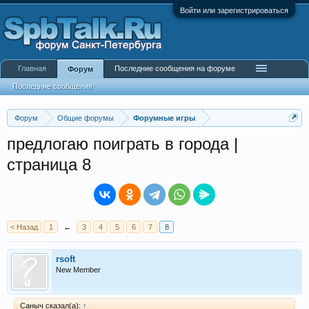
Войти или зарегистрироваться
Главная
Последние сообщения на форуме
Форум
Последние сообщения
Форум
Общие форумы
Форумные игры
предлогаю поиграть в города |
страница 8
< Назад
1
←
3
4
5
6
7
8
rsoft
New Member
Саныч сказал(а):
↑