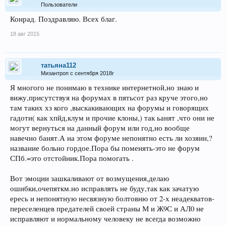
Пользователи
Конрад. Поздравляю. Всех благ.
18 авг 2015
татьяна112
Мизантроп с сентября 2018г
Я многого не понимаю в технике интернетной,но знаю и
вижу,присутствуя на форумах в пятьсот раз круче этого,но
там таких хз кого ,выскакивающих на форумы и говорящих
гадоти( как хпйд,клум и прочие клоны,) так ьанят ,что они не
могут вернуться на данный форум или год,но вообще
навечно банят.А на этом форуме непонятно есть ли хозяин,?
название больно гордое.Пора бы поменять-это не форум
СПб.=это отстойник.Пора помогать .
Вот эмоции зашкаливают от возмущения,делаю
ошибки,очепяткм.но исправлять не буду,так как зачатую
ересь и непонятную несвязную болтовню от 2-х неадекватов-
переселенцев предателей своей страны М и Ж9С и АЛ0 не
исправляют и нормальному человеку не всегда возможно