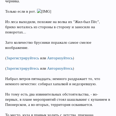
черника.
Только если в рот.
Из леса выходили, похожие на волка их "Жил-был Пёс",
брюхо моталось из стороны в сторону и заносило на
поворотах...
Зато количество брусники поражало самое смелое
воображение.
(
Зарегистрируйтесь
или
Авторизуйтесь
)
(
Зарегистрируйтесь
или
Авторизуйтесь
)
Набрал литров пятнадцать; немного раздражает то, что
немного нечестно: собирал хапалкой и недозревшую.
Но тому есть два извинительных обстоятельства, - во-
первых, в плане мероприятий стоял шашлыкинг с купанием в
Пионерском, а во-вторых, территория осваивается.
То место, куда я привык ходить с детства, признана