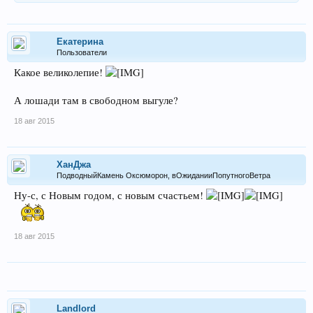
Екатерина
Пользователи
Какое великолепие!
А лошади там в свободном выгуле?
18 авг 2015
ХанДжа
ПодводныйКамень Оксюморон, вОжиданииПопутногоВетра
Ну-с, с Новым годом, с новым счастьем!
18 авг 2015
Landlord