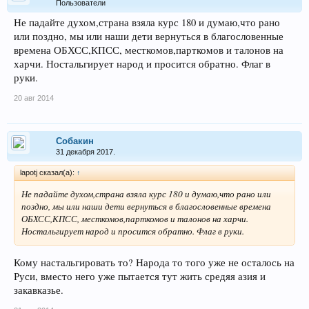
Пользователи
Не падайте духом,страна взяла курс 180 и думаю,что рано
или поздно, мы или наши дети вернуться в благословенные
времена ОБХСС,КПСС, месткомов,парткомов и талонов на
харчи. Ностальгирует народ и просится обратно. Флаг в
руки.
20 авг 2014
Собакин
31 декабря 2017.
lapotj сказал(а):
↑
Не падайте духом,страна взяла курс 180 и думаю,что рано или
поздно, мы или наши дети вернуться в благословенные времена
ОБХСС,КПСС, месткомов,парткомов и талонов на харчи.
Ностальгирует народ и просится обратно. Флаг в руки.
Кому настальгировать то? Народа то того уже не осталось на
Руси, вместо него уже пытается тут жить средяя азия и
закавказье.