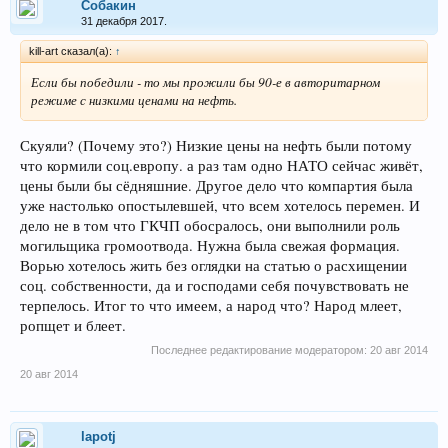
Собакин
31 декабря 2017.
kill-art сказал(а):
↑
Если бы победили - то мы прожили бы 90-е в авторитарном
режиме с низкими ценами на нефть.
Скуяли? (Почему это?) Низкие цены на нефть были потому
что кормили соц.европу. а раз там одно НАТО сейчас живёт,
цены были бы сёдняшние. Другое дело что компартия была
уже настолько опостылевшей, что всем хотелось перемен. И
дело не в том что ГКЧП обосралось, они выполнили роль
могильщика громоотвода. Нужна была свежая формация.
Ворью хотелось жить без оглядки на статью о расхищении
соц. собственности, да и господами себя почувствовать не
терпелось. Итог то что имеем, а народ что? Народ млеет,
ропщет и блеет.
Последнее редактирование модератором:
20 авг 2014
20 авг 2014
lapotj