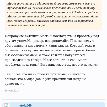
Мировая экономика и Мировое предприятие замкнутые, т.е. все
производят сами (смежников за пределами Земли нет), поэтому
стоимость произведенного товара равняется З П, где П - прибыль
Мирового капиталиста.Мировой капиталист не может продать
весь товар Мировым наемным работникам, ибо их зарплата З
меньше стоимости товара.
Попробуйте включить мозги и посмотреть на проблему под
другим углом.Например, воспринимайте П не как некую
абстракцию, а как зарплату капиталиста. Который тоже в
большинстве случаев является работником, просто более
выскооплачиваемым. И тоже является покупателем
произведенного товара. И всё встанет на свои места,
проблема, на который Вы зацикливаетесь, просто исчезнет.
Тем более что ни чистого капитализма, ни чистого
социализма в мире давно уже практически нигде не
существует.
18 сен 2014
viola349