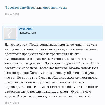
(
Зарегистрируйтесь
или
Авторизуйтесь
)
10 сен 2014
veselchak
Пользователи
Да, это все так! После социализма идет коммунизм, где уже
нет денег, т.к. они попросту не нужны, и человечество имея
достаток в продуктах уже не тратит силы на его
выращивание, а направляет все свои силы на развитие...,
техничесское и духовное. Здесь уже не должно быть войн, тк.
воевать не из-за чего - всего достаточно. Можно заниматься
своими делами: Хочешь спи, хочешь гуляй, хочешь изучай
что то! Но вот тут то будет необходима жесткая постановка
психологического настроя воспитания человека как
индивида. т.к. иначе он может стать колобком не способным
самостоятельно передвигаться..., а зачем - будет на чем
ездить. Все двояко..., но видится в этом что то светлое!
18 сен 2014