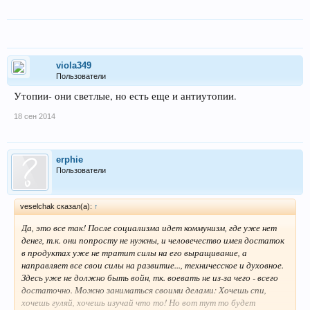
viola349
Пользователи
Утопии- они светлые, но есть еще и антиутопии.
18 сен 2014
erphie
Пользователи
veselchak сказал(а):
↑
Да, это все так! После социализма идет коммунизм, где уже нет
денег, т.к. они попросту не нужны, и человечество имея достаток
в продуктах уже не тратит силы на его выращивание, а
направляет все свои силы на развитие..., техничесское и духовное.
Здесь уже не должно быть войн, тк. воевать не из-за чего - всего
достаточно. Можно заниматься своими делами: Хочешь спи,
хочешь гуляй, хочешь изучай что то! Но вот тут то будет