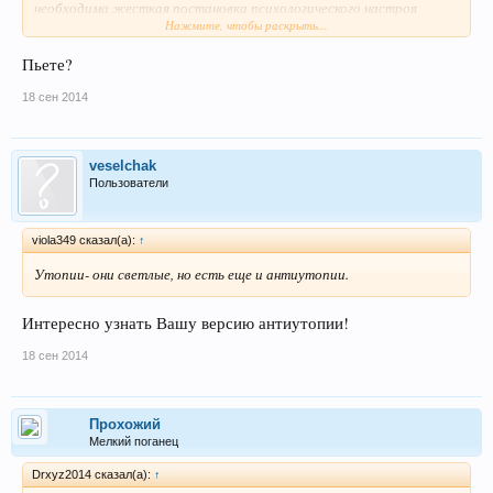
необходима жесткая постановка психологического настроя
Нажмите, чтобы раскрыть...
воспитания человека как индивида. т.к. иначе он может стать
колобком не способным самостоятельно передвигаться..., а зачем -
Пьете?
будет на чем ездить. Все двояко..., но видится в этом что то
светлое!
18 сен 2014
veselchak
Пользователи
viola349 сказал(а):
↑
Утопии- они светлые, но есть еще и антиутопии.
Интересно узнать Вашу версию антиутопии!
18 сен 2014
Прохожий
Мелкий поганец
Drxyz2014 сказал(а):
↑