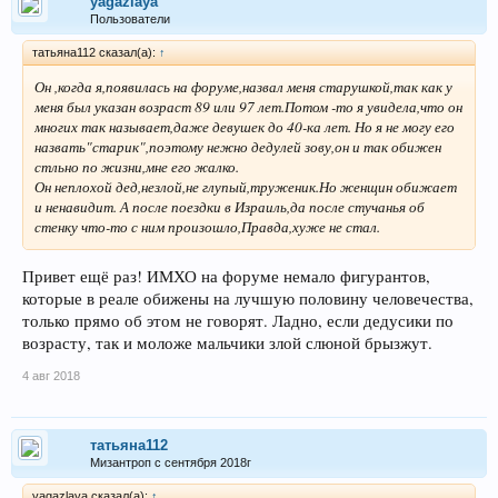
yagazlaya
Пользователи
татьяна112 сказал(а):
↑
Он ,когда я,появилась на форуме,назвал меня старушкой,так как у
меня был указан возраст 89 или 97 лет.Потом -то я увидела,что он
многих так называет,даже девушек до 40-ка лет. Но я не могу его
назвать"старик",поэтому нежно дедулей зову,он и так обижен
стльно по жизни,мне его жалко.
Он неплохой дед,незлой,не глупый,труженик.Но женщин обижает
и ненавидит. А после поездки в Израиль,да после стучанья об
стенку что-то с ним произошло,Правда,хуже не стал.
Привет ещё раз! ИМХО на форуме немало фигурантов,
которые в реале обижены на лучшую половину человечества,
только прямо об этом не говорят. Ладно, если дедусики по
возрасту, так и моложе мальчики злой слюной брызжут.
4 авг 2018
татьяна112
Мизантроп с сентября 2018г
yagazlaya сказал(а):
↑