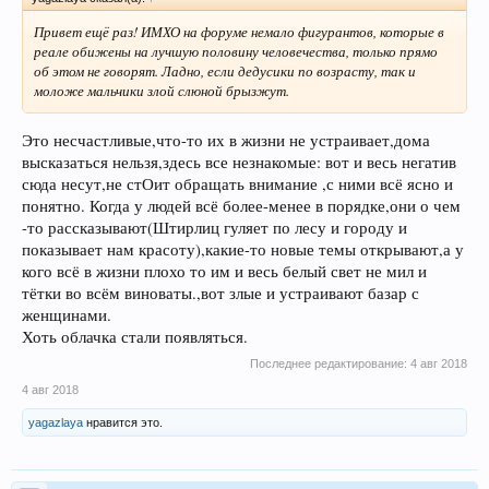
Привет ещё раз! ИМХО на форуме немало фигурантов, которые в
реале обижены на лучшую половину человечества, только прямо
об этом не говорят. Ладно, если дедусики по возрасту, так и
моложе мальчики злой слюной брызжут.
Это несчастливые,что-то их в жизни не устраивает,дома
высказаться нельзя,здесь все незнакомые: вот и весь негатив
сюда несут,не стОит обращать внимание ,с ними всё ясно и
понятно. Когда у людей всё более-менее в порядке,они о чем
-то рассказывают(Штирлиц гуляет по лесу и городу и
показывает нам красоту),какие-то новые темы открывают,а у
кого всё в жизни плохо то им и весь белый свет не мил и
тётки во всём виноваты.,вот злые и устраивают базар с
женщинами.
Хоть облачка стали появляться.
Последнее редактирование:
4 авг 2018
4 авг 2018
yagazlaya
нравится это.