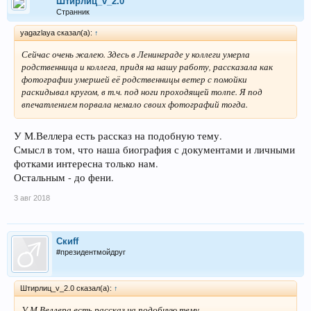
Штирлиц_v_2.0
Странник
yagazlaya сказал(а):
↑
Сейчас очень жалею. Здесь в Ленинграде у коллеги умерла
родственница и коллега, придя на нашу работу, рассказала как
фотографии умершей её родственницы ветер с помойки
раскидывал кругом, в т.ч. под ноги проходящей толпе. Я под
впечатлением порвала немало своих фотографий тогда.
У М.Веллера есть рассказ на подобную тему.
Смысл в том, что наша биография с документами и личными
фотками интересна только нам.
Остальным - до фени.
3 авг 2018
Скиff
#президентмойдруг
Штирлиц_v_2.0 сказал(а):
↑
У М.Веллера есть рассказ на подобную тему.