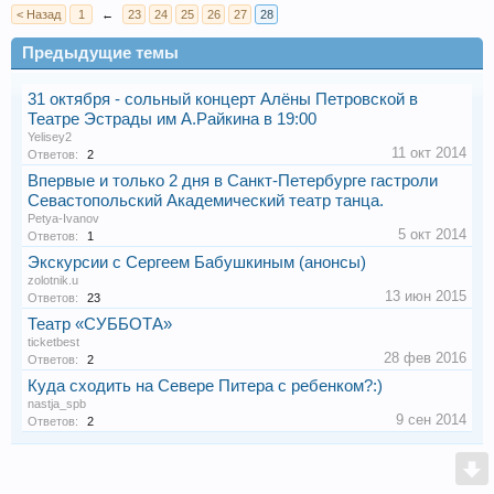
< Назад
1
←
23
24
25
26
27
28
Предыдущие темы
31 октября - сольный концерт Алёны Петровской в
Театре Эстрады им А.Райкина в 19:00
Yelisey2
11 окт 2014
Ответов:
2
Впервые и только 2 дня в Санкт-Петербурге гастроли
Севастопольский Академический театр танца.
Petya-Ivanov
5 окт 2014
Ответов:
1
Экскурсии с Сергеем Бабушкиным (анонсы)
zolotnik.u
13 июн 2015
Ответов:
23
Театр «СУББОТА»
ticketbest
28 фев 2016
Ответов:
2
Куда сходить на Севере Питера с ребенком?:)
nastja_spb
9 сен 2014
Ответов:
2