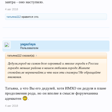
завтра - оно наступило.
4 авг 2018
татьяна112
нравится это.
yagazlaya
Пользователи
татьяна112 сказал(а):
↑
Дедуля,город на самом деле огромный и многие города в России
гораздо меньше района в нашем любимом городе.Живите
спокойно,не нервничайте,и что вам эти спамеры?Не обращайте
внимания.
Татьяна, а что Вы его дедулей, хотя ИМХО он дедуля в плане
продолжения рода, но он вполне в смысле форумчанина
адекватен
.
4 авг 2018