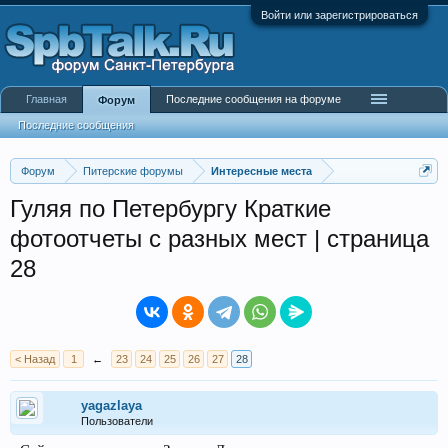
Войти или зарегистрироваться
Главная
Последние сообщения на форуме
Форум
Последние сообщения
Форум
Питерские форумы
Интересные места
Гуляя по Петербургу Краткие
фотоотчеты с разных мест | страница
28
< Назад
1
←
23
24
25
26
27
28
yagazlaya
Пользователи