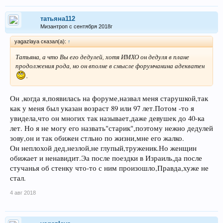
татьяна112
Мизантроп с сентября 2018г
yagazlaya сказал(а):
↑
Татьяна, а что Вы его дедулей, хотя ИМХО он дедуля в плане
продолжения рода, но он вполне в смысле форумчанина адекватен
.
Он ,когда я,появилась на форуме,назвал меня старушкой,так
как у меня был указан возраст 89 или 97 лет.Потом -то я
увидела,что он многих так называет,даже девушек до 40-ка
лет. Но я не могу его назвать"старик",поэтому нежно дедулей
зову,он и так обижен стльно по жизни,мне его жалко.
Он неплохой дед,незлой,не глупый,труженик.Но женщин
обижает и ненавидит.Эа после поездки в Израиль,да после
стучанья об стенку что-то с ним произошло,Правда,хуже не
стал.
4 авг 2018