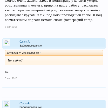
Сейчас очень жалею. Здесь в Ленинграде у коллеги умерла
родственница и коллега, придя на нашу работу, рассказала
как фотографии умершей её родственницы ветер с помойки
раскидывал кругом, в т.ч. под ноги проходящей толпе. Я под
впечатлением порвала немало своих фотографий тогда.
3 авг 2018
Coot-A
Заблокированные
Штирлиц_v_2.0 сказал(а):
↑
Так видно?
да.
3 авг 2018
Coot-A
Заблокированные