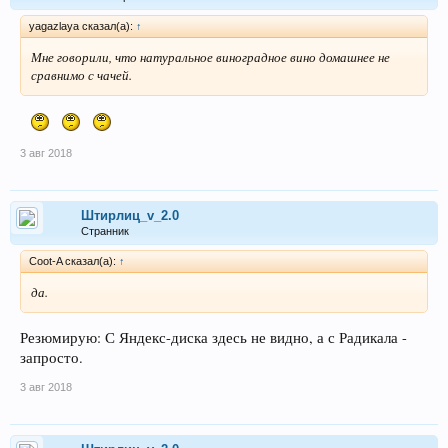
yagazlaya сказал(а):
↑
Мне говорили, что натуральное виноградное вино домашнее не
сравнимо с чачей.
3 авг 2018
Штирлиц_v_2.0
Странник
Coot-A сказал(а):
↑
да.
Резюмирую: С Яндекс-диска здесь не видно, а с Радикала -
запросто.
3 авг 2018