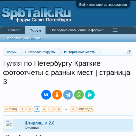
Войти или зарегистрироваться
Главная
Последние сообщения на форуме
Форум
Последние сообщения
Форум
Питерские форумы
Интересные места
Гуляя по Петербургу Краткие
фотоотчеты с разных мест | страница
3
< Назад
1
2
3
4
5
6
→
28
Вперёд >
Штирлиц_v_2.0
Странник