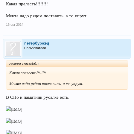
Какая прелесть!!!!!!!!
Мента надо рядом поставить, а то упрут.
16 окт 2014
По словам автора, "Петербургский ангел" является
собирательным образом стариков из ленинградского детства,
носителей особенной душевной культуры и интеллигентности.
петербуржец
Пользователи
Адрес: Измайловский сад (наб. Фонтанки, 114).
русалка сказал(а):
↑
Какая прелесть!!!!!!!!
Мента надо рядом поставить, а то упрут.
В СПб и памятник русалке есть..