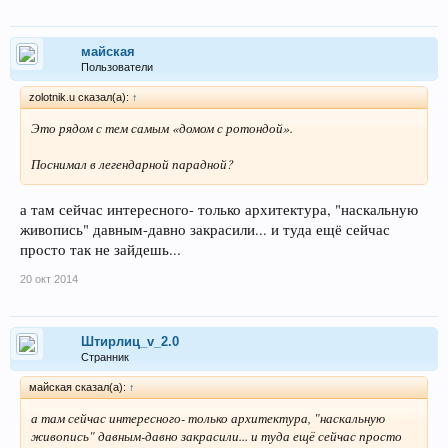
майская
Пользователи
zolotnik.u сказал(а):
↑
Это рядом с тем самым
«домом с ротондой»
.
Поснимал в легендарной парадной?
а там сейчас интересного- только архитектура, "наскальную
живопись" давным-давно закрасили... и туда ещё сейчас
просто так не зайдешь...
20 окт 2014
Штирлиц_v_2.0
Странник
майская сказал(а):
↑
а там сейчас интересного- только архитектура, "наскальную
живопись" давным-давно закрасили... и туда ещё сейчас просто