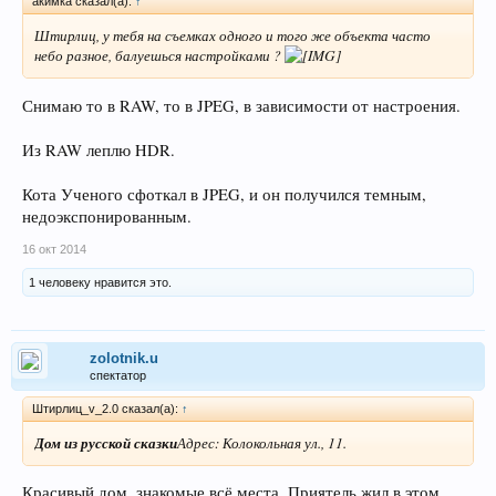
акимка сказал(а):
↑
Штирлиц, у тебя на съемках одного и того же объекта часто
небо разное, балуешься настройками ?
Снимаю то в RAW, то в JPEG, в зависимости от настроения.
Из RAW леплю HDR.
Кота Ученого сфоткал в JPEG, и он получился темным,
недоэкспонированным.
16 окт 2014
1 человеку нравится это.
zolotnik.u
спектатор
Штирлиц_v_2.0 сказал(а):
↑
Дом из русской сказки
Адрес: Колокольная ул., 11.
Красивый дом, знакомые всё места. Приятель жил в этом