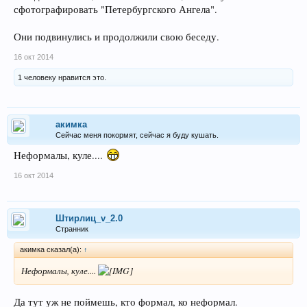
сфотографировать "Петербургского Ангела".
Они подвинулись и продолжили свою беседу.
16 окт 2014
1 человеку нравится это.
акимка
Сейчас меня покормят, сейчас я буду кушать.
Неформалы, куле....
16 окт 2014
Штирлиц_v_2.0
Странник
акимка сказал(а):
↑
Неформалы, куле....
Да тут уж не поймешь, кто формал, ко неформал.