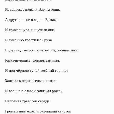
И, садясь, запевали Варяга одни,
А другие — не в лад — Ермака,
И кричали ура, и шутили они,
И тихонько крестилась рука.
Вдруг под ветром взлетел опадающий лист,
Раскачнувшись, фонарь замигал,
И под чёрною тучей весёлый горнист
Заиграл к отрпавленью сигнал.
И военною славой заплакал рожок,
Наполняя тревогой сердца.
Громыханье колёс и охрипший свисток