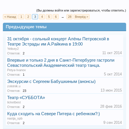
(Вы должны войти или зарегистрироваться, чтобы ответить.)
< Назад
1
2
3
4
5
6
→
28
Вперёд >
Предыдущие темы
31 октября - сольный концерт Алёны Петровской в
Театре Эстрады им А.Райкина в 19:00
Yelisey2
11 окт 2014
Ответов:
2
Впервые и только 2 дня в Санкт-Петербурге гастроли
Севастопольский Академический театр танца.
Petya-Ivanov
5 окт 2014
Ответов:
1
Экскурсии с Сергеем Бабушкиным (анонсы)
zolotnik.u
13 июн 2015
Ответов:
23
Театр «СУББОТА»
ticketbest
28 фев 2016
Ответов:
2
Куда сходить на Севере Питера с ребенком?:)
nastja_spb
9 сен 2014
Ответов:
2