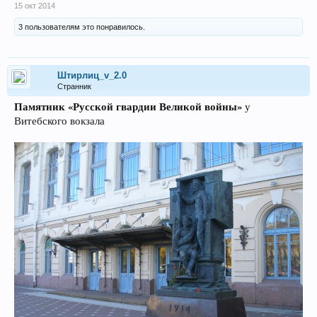
15 окт 2014
3 пользователям это понравилось.
Штирлиц_v_2.0
Странник
Памятник «Русской гвардии Великой войны»
у
Витебского вокзала