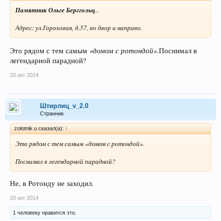
Памятник Ольге Берггольц
...
Адрес: ул.Гороховая, д.57, во двор и направо.
«домом с ротондой»
Это рядом с тем самым
.Поснимал в
легендарной парадной?
20 окт 2014
Штирлиц_v_2.0
Странник
zolotnik.u сказал(а):
↑
Это рядом с тем самым
«домом с ротондой»
.
Поснимал в легендарной парадной?
Не, в Ротонду не заходил.
20 окт 2014
1 человеку нравится это.