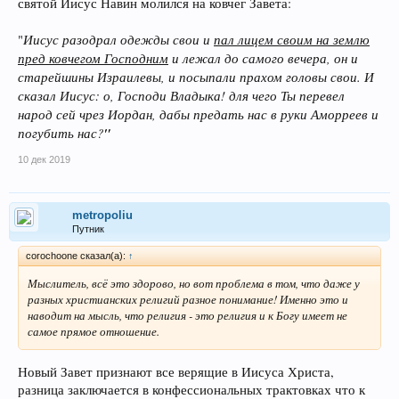
святой Иисус Навин молился на ковчег Завета:
Иисус разодрал одежды свои и
пал лицем своим на землю
"
пред ковчегом Господним
и лежал до самого вечера, он и
старейшины Израилевы, и посыпали прахом головы свои. И
сказал Иисус: о, Господи Владыка! для чего Ты перевел
народ сей чрез Иордан, дабы предать нас в руки Аморреев и
погубить нас?
"
10 дек 2019
metropoliu
Путник
corochoone сказал(а):
↑
Мыслитель, всё это здорово, но вот проблема в том, что даже у
разных христианских религий разное понимание! Именно это и
наводит на мысль, что религия - это религия и к Богу имеет не
самое прямое отношение.
Новый Завет признают все верящие в Иисуса Христа,
разница заключается в конфессиональных трактовках что к