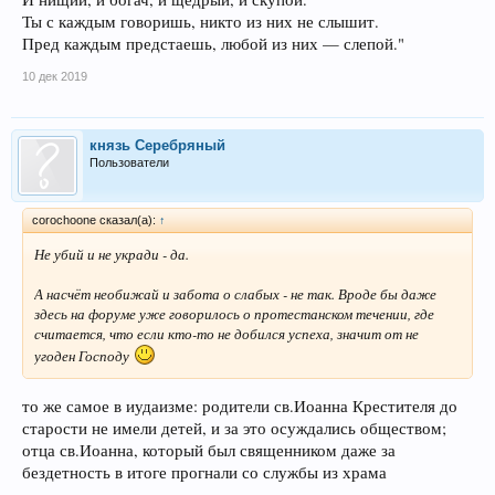
Ты с каждым говоришь, никто из них не слышит.
Пред каждым предстаешь, любой из них — слепой."
10 дек 2019
князь Серебряный
Пользователи
corochoone сказал(а):
↑
Не убий и не укради - да.
А насчёт необижай и забота о слабых - не так. Вроде бы даже
здесь на форуме уже говорилось о протестанском течении, где
считается, что если кто-то не добился успеха, значит от не
угоден Господу
то же самое в иудаизме: родители св.Иоанна Крестителя до
старости не имели детей, и за это осуждались обществом;
отца св.Иоанна, который был священником даже за
бездетность в итоге прогнали со службы из храма