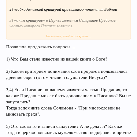
2) необходим некий критерий правильного понимания Библии
3) таким критерием в Церкви является Священное Предание,
частью которого Писание является.
Нажмите, чтобы раскрыть...
4) Священное Предание не является просто дополнением к
Писанию:
Позвольте продолжить вопросы ...
5) оно свидетельствует о постоянном и живом присутствии
Христа в Церкви.
1) Что Вам стало известно из вашей книги о Боге?
6) Логос воспринял только человеческое тело, а душа и дух у Него
2) Каким критерием понимания слов пророков пользовались
Божественны.
древние евреи (в том числе и слушатели Иисуса)?
3,4) Если Писание по-вашему является частью Предания, то
как же Предание может быть дополнением к Писанию? Вы не
запутались?
Тогда вспомните слова Соломона - "При многословии не
миновать греха".
5) Это слова то и записи свидетели? А не дела ли? Как же
тогда в церкви появились мужеложество, педофилия и прочие