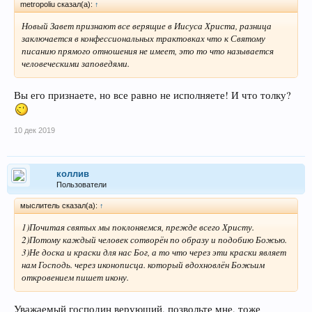
metropoliu сказал(а):
↑
Новый Завет признают все верящие в Иисуса Христа, разница
заключается в конфессиональных трактовках что к Святому
писанию прямого отношения не имеет, это то что называется
человеческими заповедями.
Вы его признаете, но все равно не исполняете! И что толку?
10 дек 2019
коллив
Пользователи
мыслитель сказал(а):
↑
1)Почитая святых мы поклоняемся, прежде всего Христу.
2)Потому каждый человек сотворён по образу и подобию Божью.
3)Не доска и краски для нас Бог, а то что через эти краски являет
нам Господь. через иконописца. который вдохновлён Божьим
откровением пишет икону.
Уважаемый господин верующий, позвольте мне, тоже