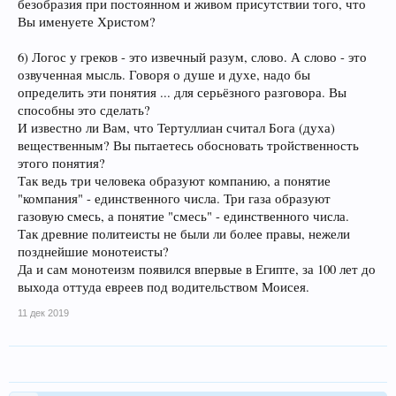
безобразия при постоянном и живом присутствии того, что
Вы именуете Христом?
6) Логос у греков - это извечный разум, слово. А слово - это
озвученная мысль. Говоря о душе и духе, надо бы
определить эти понятия ... для серьёзного разговора. Вы
способны это сделать?
И известно ли Вам, что Тертуллиан считал Бога (духа)
вещественным? Вы пытаетесь обосновать тройственность
этого понятия?
Так ведь три человека образуют компанию, а понятие
"компания" - единственного числа. Три газа образуют
газовую смесь, а понятие "смесь" - единственного числа.
Так древние политеисты не были ли более правы, нежели
позднейшие монотеисты?
Да и сам монотеизм появился впервые в Египте, за 100 лет до
выхода оттуда евреев под водительством Моисея.
11 дек 2019