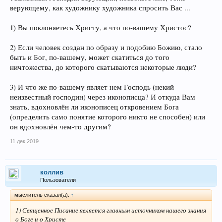
верующему, как художнику художника спросить Вас ...
1) Вы поклоняетесь Христу, а что по-вашему Христос?
2) Если человек создан по образу и подобию Божию, стало
быть и Бог, по-вашему, может скатиться до того
ничтожества, до которого скатываются некоторые люди?
3) И что же по-вашему являет нем Господь (некий
неизвестный господин) через иконописца? И откуда Вам
знать, вдохновлён ли иконописец откровением Бога
(определить само понятие которого никто не способен) или
он вдохновлён чем-то другим?
11 дек 2019
коллив
Пользователи
мыслитель сказал(а):
↑
1) Священное Писание является главным источником нашего знания
о Боге и о Христе