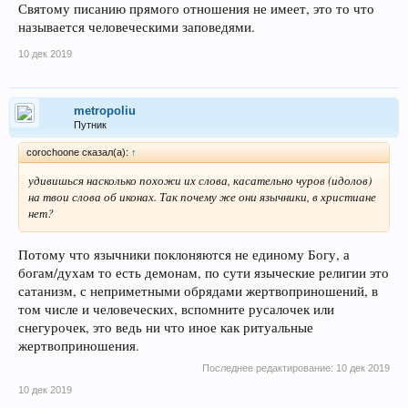
Святому писанию прямого отношения не имеет, это то что
называется человеческими заповедями.
10 дек 2019
metropoliu
Путник
corochoone сказал(а):
↑
удивишься насколько похожи их слова, касательно чуров (идолов)
на твои слова об иконах. Так почему же они язычники, в христиане
нет?
Потому что язычники поклоняются не единому Богу, а
богам/духам то есть демонам, по сути языческие религии это
сатанизм, с неприметными обрядами жертвоприношений, в
том числе и человеческих, вспомните русалочек или
снегурочек, это ведь ни что иное как ритуальные
жертвоприношения.
Последнее редактирование:
10 дек 2019
10 дек 2019