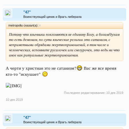
"47"
Воинствующий циник и Врагъ либерала
metropoliu сказал(а):
↑
Потому что язычники поклоняются не единому Богу, а богам/духам
то есть демонам, по сути языческие религии это сатанизм, с
неприметными обрядами жертвоприношений, в том числе и
человеческих, вспомните русалочек или снегурочек, это ведь ни что
иное как ритуальные жертвоприношения.
А черти у христиан это не сатанизм?
Вас же все время
кто-то "искушает"
Последнее редактирование:
10 дек 2019
10 дек 2019
"47"
Воинствующий циник и Врагъ либерала