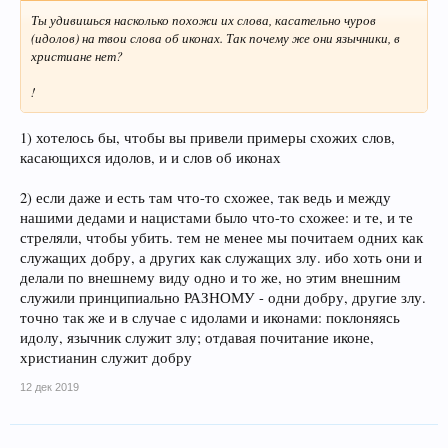
Ты удивишься насколько похожи их слова, касательно чуров
(идолов) на твои слова об иконах. Так почему же они язычники, в
христиане нет?
!
1) хотелось бы, чтобы вы привели примеры схожих слов,
касающихся идолов, и и слов об иконах
2) если даже и есть там что-то схожее, так ведь и между
нашими дедами и нацистами было что-то схожее: и те, и те
стреляли, чтобы убить. тем не менее мы почитаем одних как
служащих добру, а других как служащих злу. ибо хоть они и
делали по внешнему виду одно и то же, но этим внешним
служили принципиально РАЗНОМУ - одни добру, другие злу.
точно так же и в случае с идолами и иконами: поклоняясь
идолу, язычник служит злу; отдавая почитание иконе,
христианин служит добру
12 дек 2019