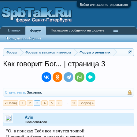
Войти или зарегистрироваться
Главная
Последние сообщения на форуме
Форум
Последние сообщения
Форум
Форумы о высоком и вечном
Форум о религиях
Как говорит Бог... | страница 3
Статус темы:
Закрыта.
< Назад
1
2
3
4
5
6
→
11
Вперёд >
Avis
Пользователи
"О, в поисках Тебя все мечутся толпой:
И нищий, и богач, и щедрый, и скупой.