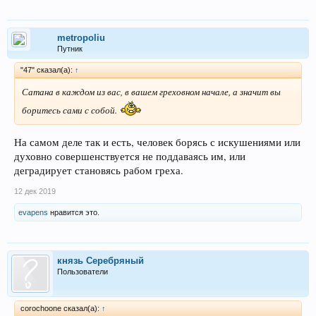
metropoliu
Путник
"47" сказал(а):
↑
Сатана в каждом из вас, в вашем греховном начале, а значит вы
боритесь сами с собой.
На самом деле так и есть, человек борясь с искушениями или
духовно совершенствуется не поддаваясь им, или
деградирует становясь рабом греха.
12 дек 2019
evapens
нравится это.
князь Серебряный
Пользователи
corochoone сказал(а):
↑