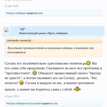
11 дек 2019
НепростоМария
нравится это.
"47"
Воинствующий циник и Врагъ либерала
metropoliu сказал(а):
↑
Христиане противостоят искушениям сатаны, а язычники ему
поклоняются.
Сатана это исключительно христианское понятие
Вы
его сами себе придумали. Сваливаете на него все проблемы и
"противостоите".
Обворует православный своего "братца
во христе", а потом сваливает все на Сатану, дескать, "бес
попутал"
Сатана в каждом из вас, в вашем греховном
начале, а значит вы боритесь сами с собой.
12 дек 2019
НепростоМария
и
Прохожий
нравится это.