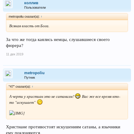
коллив
Пользователи
metropoliu сказал(а):
↑
Всякая власть от Бога.
За что же тогда каялись немцы, слушавшиеся своего
фюрера?
11 дек 2019
metropoliu
Путник
"47" сказал(а):
↑
А черти у христиан это не сатанизм?
Вас же все время кто-
то "искушает"
Христиане противостоят искушениям сатаны, а язычники
ему поклоняются.