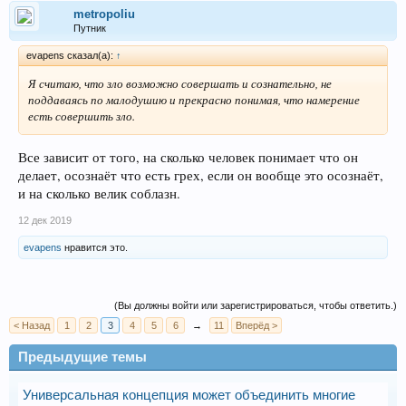
metropoliu
Путник
evapens сказал(а):
↑
Я считаю, что зло возможно совершать и сознательно, не
поддаваясь по малодушию и прекрасно понимая, что намерение
есть совершить зло.
Все зависит от того, на сколько человек понимает что он
делает, осознаёт что есть грех, если он вообще это осознаёт,
и на сколько велик соблазн.
12 дек 2019
evapens
нравится это.
(Вы должны войти или зарегистрироваться, чтобы ответить.)
< Назад
1
2
3
4
5
6
→
11
Вперёд >
Предыдущие темы
Универсальная концепция может объединить многие