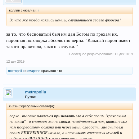
коллив сказал(а):
↑
За что же тогда каялись немцы, слушавшиеся своего фюрера?
за то, что бесноватый был им дан Богом по грехам их.
народная поговорка абсолютно верна: "Каждый народ имеет
такого правителя, какого заслужил"
Последнее редактирование:
12 дек 2019
12 дек 2019
metropoliu
и
evapens
нравится это.
metropoliu
Путник
князь Серебряный сказал(а):
↑
верно. мы отказываемся признавать зло в себе своим "греховным
началом" - а считаем зло не своим, нашёптанным нам, навязанным
нам посредством обмана или через наши слабости. мы считаем
своим БЕЗГРЕШНОЕ начало, а источником греховных мыслей и
соблазнов ВНЕШНЕЕ к нам существо - сатану