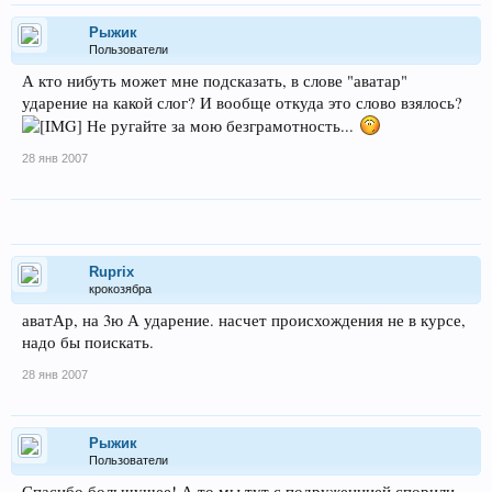
Рыжик
Пользователи
А кто нибуть может мне подсказать, в слове "аватар"
ударение на какой слог? И вообще откуда это слово взялось?
Не ругайте за мою безграмотность...
28 янв 2007
Ruprix
крокозябра
аватАр, на 3ю А ударение. насчет происхождения не в курсе,
надо бы поискать.
28 янв 2007
Рыжик
Пользователи
Спасибо большущее! А то мы тут с подруженцией спорили