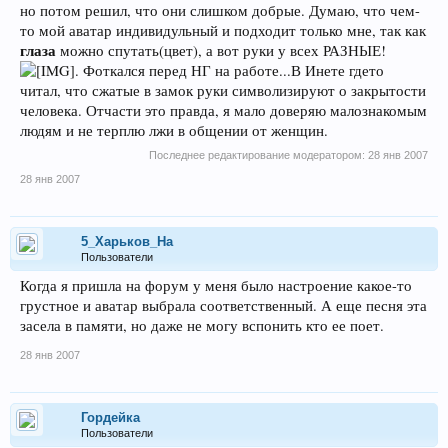
но потом решил, что они слишком добрые. Думаю, что чем-
то мой аватар индивидульный и подходит только мне, так как
глаза
можно спутать(цвет), а вот руки у всех РАЗНЫЕ!
. Фоткался перед НГ на работе...В Инете гдето
читал, что сжатые в замок руки символизируют о закрытости
человека. Отчасти это правда, я мало доверяю малознакомым
людям и не терплю лжи в общении от женщин.
Последнее редактирование модератором:
28 янв 2007
28 янв 2007
5_Харьков_На
Пользователи
Когда я пришла на форум у меня было настроение какое-то
грустное и аватар выбрала соответственный. А еще песня эта
засела в памяти, но даже не могу вспонить кто ее поет.
28 янв 2007
Гордейка
Пользователи