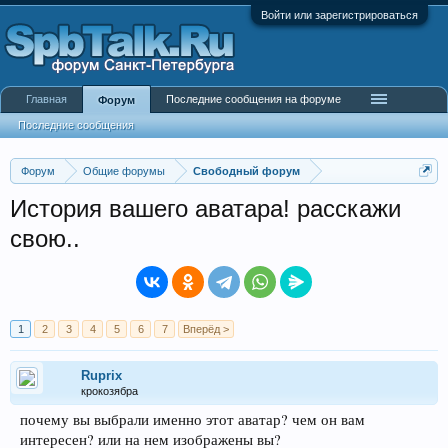
Войти или зарегистрироваться
Главная
Последние сообщения на форуме
Форум
Последние сообщения
Форум
Общие форумы
Свободный форум
История вашего аватара! расскажи
свою..
1
2
3
4
5
6
7
Вперёд >
Ruprix
крокозябра
почему вы выбрали именно этот аватар? чем он вам
интересен? или на нем изображены вы?