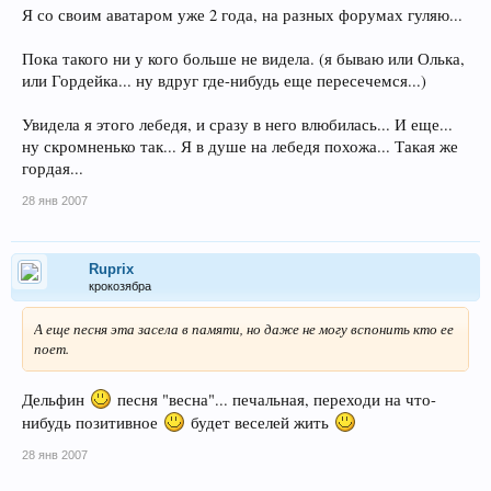
Я со своим аватаром уже 2 года, на разных форумах гуляю...
Пока такого ни у кого больше не видела. (я бываю или Олька,
или Гордейка... ну вдруг где-нибудь еще пересечемся...)
Увидела я этого лебедя, и сразу в него влюбилась... И еще...
ну скромненько так... Я в душе на лебедя похожа... Такая же
гордая...
28 янв 2007
Ruprix
крокозябра
А еще песня эта засела в памяти, но даже не могу вспонить кто ее
поет.
Дельфин
песня "весна"... печальная, переходи на что-
нибудь позитивное
будет веселей жить
28 янв 2007