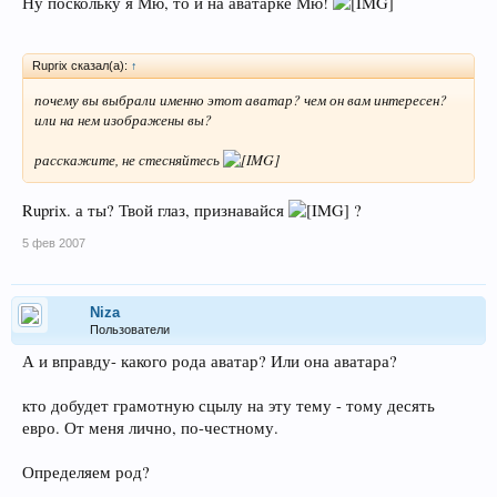
Ну поскольку я Мю, то и на аватарке Мю!
Ruprix сказал(а):
↑
почему вы выбрали именно этот аватар? чем он вам интересен?
или на нем изображены вы?
расскажите, не стесняйтесь
Ruprix. а ты? Твой глаз, признавайся
?
5 фев 2007
Niza
Пользователи
А и вправду- какого рода аватар? Или она аватара?
кто добудет грамотную сцылу на эту тему - тому десять
евро. От меня лично, по-честному.
Определяем род?