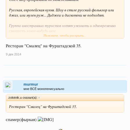
Русская, европейская кухня. Шоу в стиле русский фольклор или
джаз, или мулен руж... Диджеи и дискотеки не подходят.
Группа иностранных туристов хотят ужинать и одновременно
смотреть какое-нибудь шоу.
Нажмите, чтобы раскрыть...
Заранее спасибо!
Ресторан "Смалец" на Фурштадской 35.
9 дек 2014
murmur
мне ВСЁ монопенисуально
zolotnik.u сказал(а):
↑
Ресторан "Смалец" на Фурштадской 35.
спамер(фыркая)